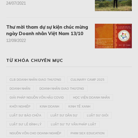
24/07/2021
Thư mời tham dự sự kiện chúc mừng
ngày Doanh nhân Việt Nam 13/10
12/09/2022
TỪ KHÓA CHUYÊN MỤC
CLB DOANH NHÂN GIAO THƯƠNG
CULINARY CAMP 2025
DOANH NHÂN
DOANH NHÂN GIAO THƯƠNG
GIẢI PHÁP NGUỒN VỐN HẬU COVID
HỌC VIỆN DOANH NHÂN
KHỞI NGHIỆP
KINH DOANH
KINH TẾ XANH
LUẬT SƯ BÀO CHỮA
LUẬT SƯ DÂN SỰ
LUẬT SƯ GIỎI
LUẬT SƯ LÊ ĐÌNH LÝ
LUẬT SƯ TƯ VẤN PHÁP LUẬT
NGUỒN VỐN CHO DOANH NGHIỆP
PHIM SEX EDUCATION