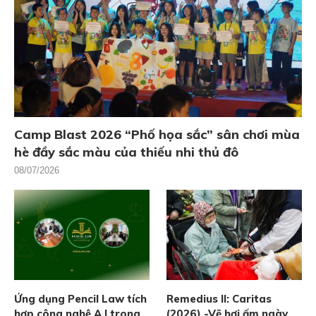
Camp Blast 2026 “Phố họa sắc” sân chơi mùa
hè đầy sắc màu của thiếu nhi thủ đô
08/07/2026
Ứng dụng Pencil Law tích
Remedius II: Caritas
hợp công nghệ A.I trong
(2026) -Vẽ hơi ấm ngày