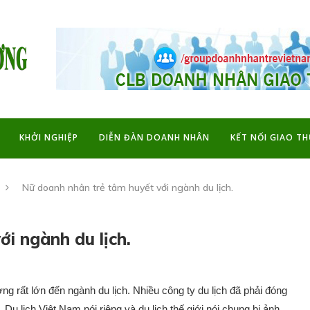
KHỞI NGHIỆP
DIỄN ĐÀN DOANH NHÂN
KẾT NỐI GIAO T
Nữ doanh nhân trẻ tâm huyết với ngành du lịch.
i ngành du lịch.
g rất lớn đến ngành du lịch. Nhiều công ty du lịch đã phải đóng
Du lịch Việt Nam nói riêng và du lịch thế giới nói chung bị ảnh