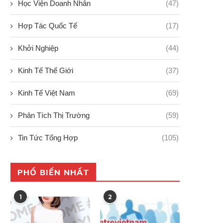
Học Viện Doanh Nhân
(47)
Phát triển kinh tế xanh ở Việt
Báo động mức xả thải của 
Hợp Tác Quốc Tế
(17)
Nam...
siêu...
19/09/2024
18/09/2024
Khởi Nghiệp
(44)
Kinh Tế Thế Giới
(37)
Kinh Tế Việt Nam
(69)
Phân Tích Thị Trường
(59)
Tin Tức Tổng Hợp
(105)
PHỔ BIẾN NHẤT
1
2