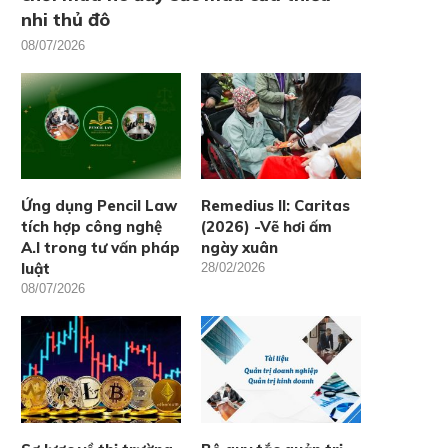
nhi thủ đô
08/07/2026
Ứng dụng Pencil Law
Remedius II: Caritas
tích hợp công nghệ
(2026) -Vẽ hơi ấm
A.I trong tư vấn pháp
ngày xuân
luật
28/02/2026
08/07/2026