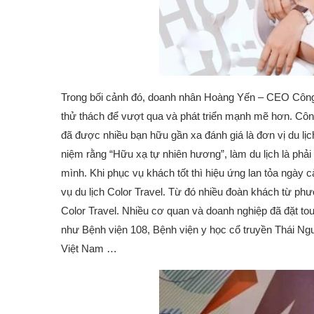
Trong bối cảnh đó, doanh nhân Hoàng Yến – CEO Công t
thử thách để vượt qua và phát triển mạnh mẽ hơn. Công 
đã được nhiều bạn hữu gần xa đánh giá là đơn vị du lị
niệm rằng “Hữu xạ tự nhiên hương”, làm du lịch là phải
mình. Khi phục vụ khách tốt thì hiệu ứng lan tỏa ngày 
vụ du lịch Color Travel. Từ đó nhiều đoàn khách từ phươ
Color Travel. Nhiều cơ quan và doanh nghiệp đã đặt tour
như Bệnh viện 108, Bệnh viện y học cổ truyền Thái Ng
Việt Nam …