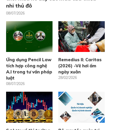
nhi thủ đô
08/07/2026
Ứng dụng Pencil Law
Remedius II: Caritas
tích hợp công nghệ
(2026) -Vẽ hơi ấm
A.I trong tư vấn pháp
ngày xuân
luật
28/02/2026
08/07/2026