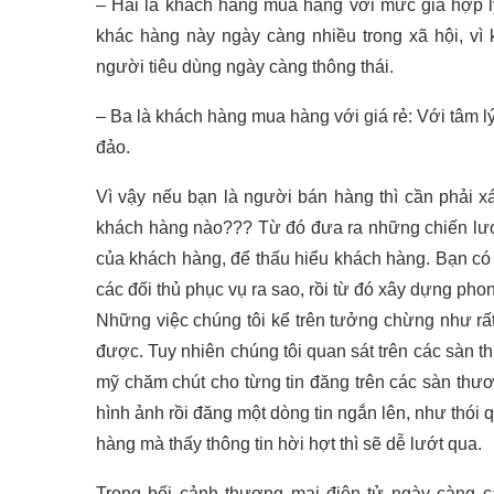
– Hai là khách hàng mua hàng với mức giá hợp l
khác hàng này ngày càng nhiều trong xã hội, vì 
người tiêu dùng ngày càng thông thái.
– Ba là khách hàng mua hàng với giá rẻ: Với tâm l
đảo.
Vì vậy nếu bạn là người bán hàng thì cần phải
khách hàng nào??? Từ đó đưa ra những chiến lược 
của khách hàng, để thấu hiểu khách hàng. Bạn có
các đối thủ phục vụ ra sao, rồi từ đó xây dựng pho
Những việc chúng tôi kể trên tưởng chừng như rấ
được. Tuy nhiên chúng tôi quan sát trên các sàn thư
mỹ chăm chút cho từng tin đăng trên các sàn thư
hình ảnh rồi đăng một dòng tin ngắn lên, như thó
hàng mà thấy thông tin hời hợt thì sẽ dễ lướt qua.
Trong bối cảnh thương mại điện tử ngày càng cạn