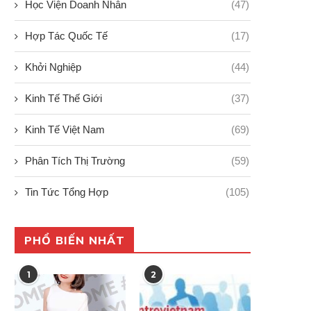
Học Viện Doanh Nhân
(47)
Hợp Tác Quốc Tế
(17)
Khởi Nghiệp
(44)
Kinh Tế Thế Giới
(37)
Kinh Tế Việt Nam
(69)
Phân Tích Thị Trường
(59)
Tin Tức Tổng Hợp
(105)
PHỔ BIẾN NHẤT
1
2