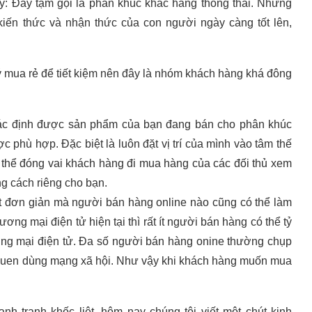
ý: Đây tạm gọi là phân khúc khác hàng thông thái. Những
kiến thức và nhận thức của con người ngày càng tốt lên,
ý mua rẻ để tiết kiệm nên đây là nhóm khách hàng khá đông
 xác định được sản phẩm của bạn đang bán cho phân khúc
phù hợp. Đặc biệt là luôn đặt vị trí của mình vào tâm thế
 thể đóng vai khách hàng đi mua hàng của các đối thủ xem
ng cách riêng cho bạn.
t đơn giản mà người bán hàng online nào cũng có thể làm
ơng mại điện tử hiện tại thì rất ít người bán hàng có thể tỷ
ơng mại điện tử. Đa số người bán hàng onine thường chụp
i quen dùng mạng xã hội. Như vậy khi khách hàng muốn mua
h tranh khốc liệt, hôm nay chúng tôi viết một chút kinh