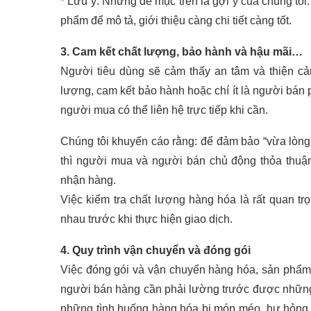
* Lưu ý: Những đề mục trên là gợi ý của chúng tôi
phẩm để mô tả, giới thiệu càng chi tiết càng tốt.
3. Cam kết chất lượng, bảo hành và hậu mãi…
Người tiêu dùng sẽ cảm thấy an tâm và thiện c
lượng, cam kết bảo hành hoặc chí ít là người bán 
người mua có thể liên hệ trực tiếp khi cần.
Chúng tôi khuyến cáo rằng: để đảm bảo “vừa lòn
thì người mua và người bán chủ động thỏa thuận
nhận hàng.
Việc kiểm tra chất lượng hàng hóa là rất quan trọ
nhau trước khi thực hiện giao dịch.
4. Quy trình vận chuyển và đóng gói
Việc đóng gói và vận chuyển hàng hóa, sản phẩm 
người bán hàng cần phải lường trước được những 
những tình huống hàng hóa bị móp méo, hư hỏng t