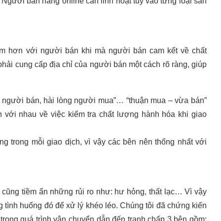
. Người bán hàng online cần linh hoạt tùy vào từng loại sản
ảm hơn với người bán khi mà người bán cam kết về chất
phải cung cấp địa chỉ của người bán một cách rõ ràng, giúp
g người bán, hài lòng người mua”… “thuận mua – vừa bán”
 với nhau về việc kiểm tra chất lượng hành hóa khi giao
ng trong mỗi giao dịch, vì vậy các bên nên thống nhất với
cũng tiềm ẩn những rủi ro như: hư hỏng, thất lạc… Vì vậy
tình huống đó để xử lý khéo léo. Chúng tôi đã chứng kiến
rong quá trình vận chuyển dẫn đến tranh chấp 3 bên gồm: