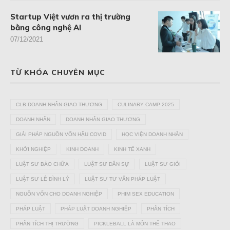
Startup Việt vươn ra thị trường
bằng công nghệ AI
07/12/2021
TỪ KHÓA CHUYÊN MỤC
CLB DOANH NHÂN GIAO THƯƠNG
CULINARY CAMP 2025
DOANH NHÂN
DOANH NHÂN GIAO THƯƠNG
GIẢI PHÁP NGUỒN VỐN HẬU COVID
HỌC VIỆN DOANH NHÂN
KHỞI NGHIỆP
KINH DOANH
KINH TẾ XANH
LUẬT SƯ BÀO CHỮA
LUẬT SƯ DÂN SỰ
LUẬT SƯ GIỎI
LUẬT SƯ LÊ ĐÌNH LÝ
LUẬT SƯ TƯ VẤN PHÁP LUẬT
NGUỒN VỐN CHO DOANH NGHIỆP
PHIM SEX EDUCATION
PHÁP LUẬT
PHÁP LUẬT DOANH NGHIỆP
PHÂN TÍCH
PHÂN TÍCH THỊ TRƯỜNG
PICKLEBALL LÀ MÔN THỂ THAO