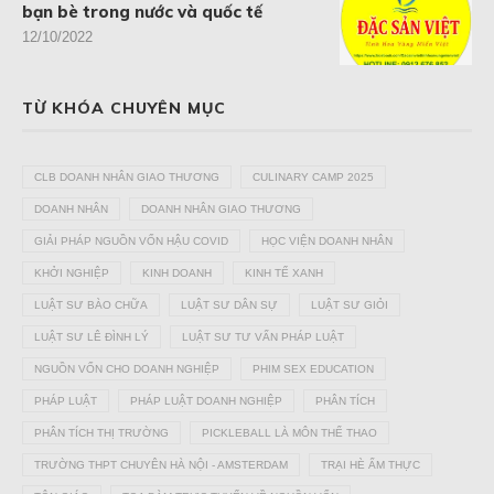
bạn bè trong nước và quốc tế
12/10/2022
TỪ KHÓA CHUYÊN MỤC
CLB DOANH NHÂN GIAO THƯƠNG
CULINARY CAMP 2025
DOANH NHÂN
DOANH NHÂN GIAO THƯƠNG
GIẢI PHÁP NGUỒN VỐN HẬU COVID
HỌC VIỆN DOANH NHÂN
KHỞI NGHIỆP
KINH DOANH
KINH TẾ XANH
LUẬT SƯ BÀO CHỮA
LUẬT SƯ DÂN SỰ
LUẬT SƯ GIỎI
LUẬT SƯ LÊ ĐÌNH LÝ
LUẬT SƯ TƯ VẤN PHÁP LUẬT
NGUỒN VỐN CHO DOANH NGHIỆP
PHIM SEX EDUCATION
PHÁP LUẬT
PHÁP LUẬT DOANH NGHIỆP
PHÂN TÍCH
PHÂN TÍCH THỊ TRƯỜNG
PICKLEBALL LÀ MÔN THỂ THAO
TRƯỜNG THPT CHUYÊN HÀ NỘI - AMSTERDAM
TRẠI HÈ ẨM THỰC