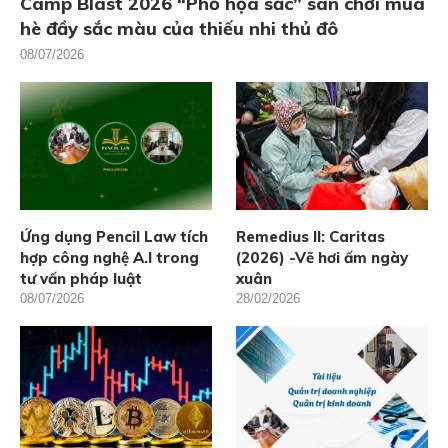
Camp Blast 2026 “Phố họa sắc” sân chơi mùa
hè đầy sắc màu của thiếu nhi thủ đô
08/07/2026
Ứng dụng Pencil Law tích
Remedius II: Caritas
hợp công nghệ A.I trong
(2026) -Vẽ hơi ấm ngày
tư vấn pháp luật
xuân
08/07/2026
28/02/2026