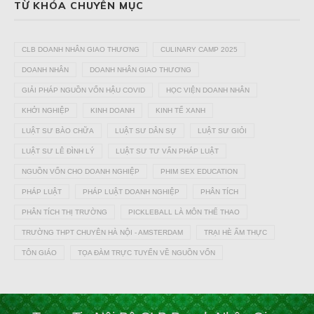
TỪ KHÓA CHUYÊN MỤC
CLB DOANH NHÂN GIAO THƯƠNG
CULINARY CAMP 2025
DOANH NHÂN
DOANH NHÂN GIAO THƯƠNG
GIẢI PHÁP NGUỒN VỐN HẬU COVID
HỌC VIỆN DOANH NHÂN
KHỞI NGHIỆP
KINH DOANH
KINH TẾ XANH
LUẬT SƯ BÀO CHỮA
LUẬT SƯ DÂN SỰ
LUẬT SƯ GIỎI
LUẬT SƯ LÊ ĐÌNH LÝ
LUẬT SƯ TƯ VẤN PHÁP LUẬT
NGUỒN VỐN CHO DOANH NGHIỆP
PHIM SEX EDUCATION
PHÁP LUẬT
PHÁP LUẬT DOANH NGHIỆP
PHÂN TÍCH
PHÂN TÍCH THỊ TRƯỜNG
PICKLEBALL LÀ MÔN THỂ THAO
TRƯỜNG THPT CHUYÊN HÀ NỘI - AMSTERDAM
TRẠI HÈ ẨM THỰC
TÔN GIÁO
TỌA ĐÀM TRỰC TUYẾN VỀ NGUỒN VỐN