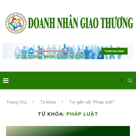
Trang Chủ
Từ khóa
Tin gắn với "Pháp luật"
TỪ KHÓA:
PHÁP LUẬT