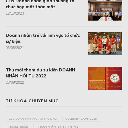
CLB Doanh nhân giao thương tổ
chức họp mặt thân mật
12/10/2023
Doanh nhân trẻ với lĩnh vực tổ chức
sự kiện.
06/08/2021
Thư mời tham dự sự kiện DOANH
NHÂN HỘI TỤ 2022
28/09/2022
TỪ KHÓA CHUYÊN MỤC
CLB DOANH NHÂN GIAO THƯƠNG
CULINARY CAMP 2025
DOANH NHÂN
DOANH NHÂN GIAO THƯƠNG