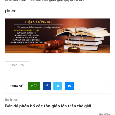
plo .vn
PHÁP LUẬT
0
CHIA SẺ
tin trước
Bản đồ phân bổ các tôn giáo lớn trên thế giới
tin tiếp