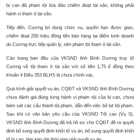
bị can đã phạm tội lừa đảo chiếm đoạt tài sản, không phải
hành vi tham ô tài sản.
Tiếp đến, Cương lợi dụng chức vụ, quyền hạn được giao,
chiếm đoạt 250 triệu đồng tiền bán hàng tại điểm kinh doanh
do Cương trực tiếp quản lý, nên phạm tội tham ô tài sản.
Cáo trạng ban đầu của VKSND tỉnh Bình Dương truy tố
Cương về tội tham ô tài sản với số tiền 1,75 tỉ đồng theo
khoản 4 Điều 353 BLHS là chưa chính xác.
Quá trình giải quyết vụ án, CQĐT và VKSND tỉnh Bình Dương
chưa đánh giá đúng từng hành vi phạm tội của bị can, chưa
bám sát các cấu thành tội phạm, dẫn đến việc bỏ lọt tội phạm.
Sau khi có văn bản yêu cầu của VKSND Tối cao (Vụ 5),
VKSND tỉnh Bình Dương đã trả hồ sơ cho CQĐT đề ra quyết
định bổ sung quyết định khởi tố vụ án, bổ sung quyết định khởi
tố bị can, làm kéo dài thời gian giải quyết vụ án.