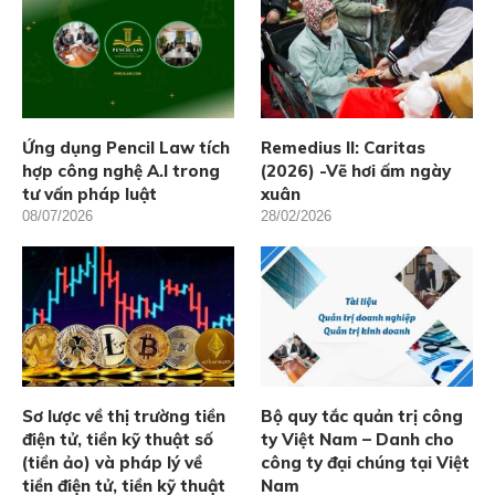
Ứng dụng Pencil Law tích
Remedius II: Caritas
hợp công nghệ A.I trong
(2026) -Vẽ hơi ấm ngày
tư vấn pháp luật
xuân
08/07/2026
28/02/2026
Sơ lược về thị trường tiền
Bộ quy tắc quản trị công
điện tử, tiền kỹ thuật số
ty Việt Nam – Danh cho
(tiền ảo) và pháp lý về
công ty đại chúng tại Việt
tiền điện tử, tiền kỹ thuật
Nam