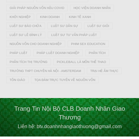
GIẢI PHÁP NGUỒN VỐN HẬU COVID
HỌC VIỆN DOANH NHÂN
KHỞI NGHIỆP
KINH DOANH
KINH TẾ XANH
LUẬT SƯ BÀO CHỮA
LUẬT SƯ DÂN SỰ
LUẬT SƯ GIỎI
LUẬT SƯ LÊ ĐÌNH LÝ
LUẬT SƯ TƯ VẤN PHÁP LUẬT
NGUỒN VỐN CHO DOANH NGHIỆP
PHIM SEX EDUCATION
PHÁP LUẬT
PHÁP LUẬT DOANH NGHIỆP
PHÂN TÍCH
PHÂN TÍCH THỊ TRƯỜNG
PICKLEBALL LÀ MÔN THỂ THAO
TRƯỜNG THPT CHUYÊN HÀ NỘI - AMSTERDAM
TRẠI HÈ ẨM THỰC
TÔN GIÁO
TỌA ĐÀM TRỰC TUYẾN VỀ NGUỒN VỐN
Trang Tin Nội Bộ CLB Doanh Nhân Giao
Thương
Liên hệ: btv.doanhnhangiaothuong@gmail.com