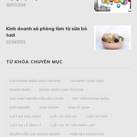
30/07/2024
Kinh doanh xà phòng làm từ sữa bò
tươi
01/04/2021
TỪ KHÓA CHUYÊN MỤC
CLB DOANH NHÂN GIAO THƯƠNG
CULINARY CAMP 2025
DOANH NHÂN
DOANH NHÂN GIAO THƯƠNG
GIẢI PHÁP NGUỒN VỐN HẬU COVID
HỌC VIỆN DOANH NHÂN
KHỞI NGHIỆP
KINH DOANH
KINH TẾ XANH
LUẬT SƯ BÀO CHỮA
LUẬT SƯ DÂN SỰ
LUẬT SƯ GIỎI
LUẬT SƯ LÊ ĐÌNH LÝ
LUẬT SƯ TƯ VẤN PHÁP LUẬT
NGUỒN VỐN CHO DOANH NGHIỆP
PHIM SEX EDUCATION