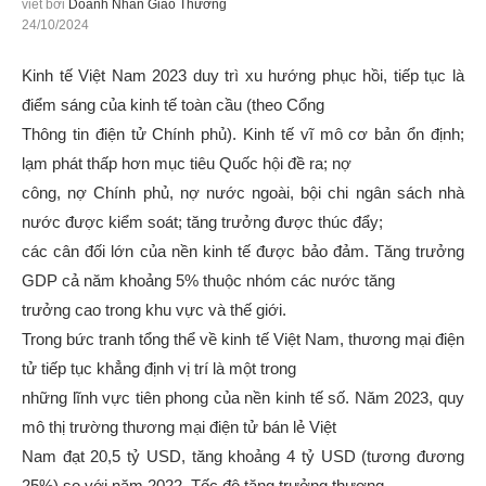
viết bởi
Doanh Nhân Giao Thương
24/10/2024
Kinh tế Việt Nam 2023 duy trì xu hướng phục hồi, tiếp tục là
điểm sáng của kinh tế toàn cầu (theo Cổng
Thông tin điện tử Chính phủ). Kinh tế vĩ mô cơ bản ổn định;
lạm phát thấp hơn mục tiêu Quốc hội đề ra; nợ
công, nợ Chính phủ, nợ nước ngoài, bội chi ngân sách nhà
nước được kiểm soát; tăng trưởng được thúc đẩy;
các cân đối lớn của nền kinh tế được bảo đảm. Tăng trưởng
GDP cả năm khoảng 5% thuộc nhóm các nước tăng
trưởng cao trong khu vực và thế giới.
Trong bức tranh tổng thể về kinh tế Việt Nam, thương mại điện
tử tiếp tục khẳng định vị trí là một trong
những lĩnh vực tiên phong của nền kinh tế số. Năm 2023, quy
mô thị trường thương mại điện tử bán lẻ Việt
Nam đạt 20,5 tỷ USD, tăng khoảng 4 tỷ USD (tương đương
25%) so với năm 2022. Tốc độ tăng trưởng thương