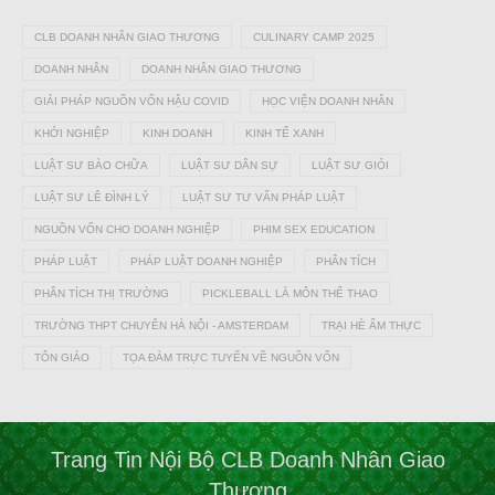
CLB DOANH NHÂN GIAO THƯƠNG
CULINARY CAMP 2025
DOANH NHÂN
DOANH NHÂN GIAO THƯƠNG
GIẢI PHÁP NGUỒN VỐN HẬU COVID
HỌC VIỆN DOANH NHÂN
KHỞI NGHIỆP
KINH DOANH
KINH TẾ XANH
LUẬT SƯ BÀO CHỮA
LUẬT SƯ DÂN SỰ
LUẬT SƯ GIỎI
LUẬT SƯ LÊ ĐÌNH LÝ
LUẬT SƯ TƯ VẤN PHÁP LUẬT
NGUỒN VỐN CHO DOANH NGHIỆP
PHIM SEX EDUCATION
PHÁP LUẬT
PHÁP LUẬT DOANH NGHIỆP
PHÂN TÍCH
PHÂN TÍCH THỊ TRƯỜNG
PICKLEBALL LÀ MÔN THỂ THAO
TRƯỜNG THPT CHUYÊN HÀ NỘI - AMSTERDAM
TRẠI HÈ ẨM THỰC
TÔN GIÁO
TỌA ĐÀM TRỰC TUYẾN VỀ NGUỒN VỐN
Trang Tin Nội Bộ CLB Doanh Nhân Giao
Thương