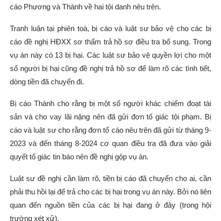
cáo Phương và Thành về hai tội danh nêu trên.
Tranh luận tại phiên toà, bị cáo và luật sư bảo vệ cho các bị
cáo đề nghị HĐXX sơ thẩm trả hồ sơ điều tra bổ sung. Trong
vụ án này có 13 bị hại. Các luật sư bảo vệ quyền lợi cho một
số người bị hại cũng đề nghị trả hồ sơ để làm rõ các tình tiết,
dòng tiền đã chuyển đi.
Bị cáo Thành cho rằng bị một số người khác chiếm đoạt tài
sản và cho vay lãi nặng nên đã gửi đơn tố giác tội phạm. Bị
cáo và luật sư cho rằng đơn tố cáo nêu trên đã gửi từ tháng 9-
2023 và đến tháng 8-2024 cơ quan điều tra đã đưa vào giải
quyết tố giác tin báo nên đề nghị gộp vụ án.
Luật sư đề nghị cần làm rõ, tiền bị cáo đã chuyển cho ai, cần
phải thu hồi lại để trả cho các bị hại trong vụ án này. Bởi nó liên
quan đến nguồn tiền của các bị hại đang ở đây (trong hội
trường xét xử).