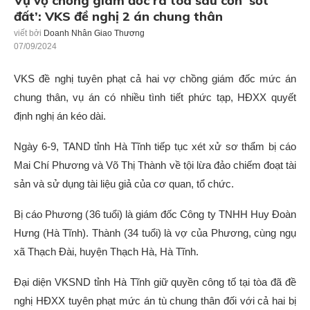
Vụ vợ chồng giám đốc ra toà sau cơn ‘sốt
đất’: VKS đề nghị 2 án chung thân
viết bởi
Doanh Nhân Giao Thương
07/09/2024
VKS đề nghị tuyên phạt cả hai vợ chồng giám đốc mức án
chung thân, vụ án có nhiều tình tiết phức tạp, HĐXX quyết
định nghị án kéo dài.
Ngày 6-9, TAND tỉnh Hà Tĩnh tiếp tục xét xử sơ thẩm bị cáo
Mai Chí Phương và Võ Thị Thành về tội lừa đảo chiếm đoạt tài
sản và sử dụng tài liệu giả của cơ quan, tổ chức.
Bị cáo Phương (36 tuổi) là giám đốc Công ty TNHH Huy Đoàn
Hưng (Hà Tĩnh). Thành (34 tuổi) là vợ của Phương, cùng ngụ
xã Thạch Đài, huyện Thạch Hà, Hà Tĩnh.
Đại diện VKSND tỉnh Hà Tĩnh giữ quyền công tố tại tòa đã đề
nghị HĐXX tuyên phạt mức án tù chung thân đối với cả hai bị