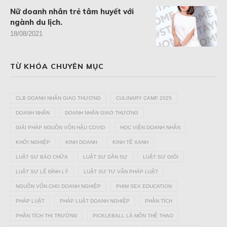
Nữ doanh nhân trẻ tâm huyết với
ngành du lịch.
18/08/2021
TỪ KHÓA CHUYÊN MỤC
CLB DOANH NHÂN GIAO THƯƠNG
CULINARY CAMP 2025
DOANH NHÂN
DOANH NHÂN GIAO THƯƠNG
GIẢI PHÁP NGUỒN VỐN HẬU COVID
HỌC VIỆN DOANH NHÂN
KHỞI NGHIỆP
KINH DOANH
KINH TẾ XANH
LUẬT SƯ BÀO CHỮA
LUẬT SƯ DÂN SỰ
LUẬT SƯ GIỎI
LUẬT SƯ LÊ ĐÌNH LÝ
LUẬT SƯ TƯ VẤN PHÁP LUẬT
NGUỒN VỐN CHO DOANH NGHIỆP
PHIM SEX EDUCATION
PHÁP LUẬT
PHÁP LUẬT DOANH NGHIỆP
PHÂN TÍCH
PHÂN TÍCH THỊ TRƯỜNG
PICKLEBALL LÀ MÔN THỂ THAO