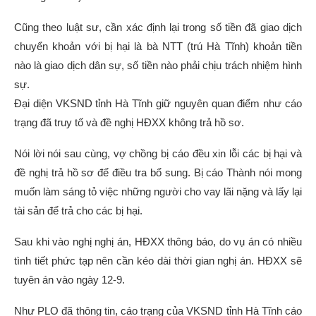
Cũng theo luật sư, cần xác định lại trong số tiền đã giao dịch
chuyển khoản với bị hại là bà NTT (trú Hà Tĩnh) khoản tiền
nào là giao dịch dân sự, số tiền nào phải chịu trách nhiệm hình
sự.
Đại diện VKSND tỉnh Hà Tĩnh giữ nguyên quan điểm như cáo
trạng đã truy tố và đề nghị HĐXX không trả hồ sơ.
Nói lời nói sau cùng, vợ chồng bị cáo đều xin lỗi các bị hại và
đề nghị trả hồ sơ để điều tra bổ sung. Bị cáo Thành nói mong
muốn làm sáng tỏ việc những người cho vay lãi nặng và lấy lại
tài sản để trả cho các bị hại.
Sau khi vào nghị nghị án, HĐXX thông báo, do vụ án có nhiều
tình tiết phức tạp nên cần kéo dài thời gian nghị án. HĐXX sẽ
tuyên án vào ngày 12-9.
Như PLO đã thông tin, cáo trạng của VKSND tỉnh Hà Tĩnh cáo