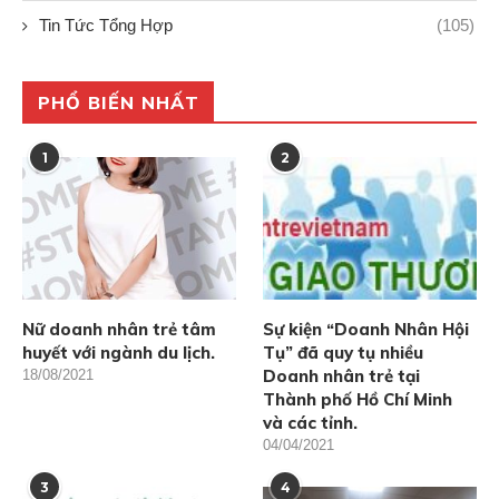
Tin Tức Tổng Hợp
(105)
PHỔ BIẾN NHẤT
1
2
Nữ doanh nhân trẻ tâm
Sự kiện “Doanh Nhân Hội
huyết với ngành du lịch.
Tụ” đã quy tụ nhiều
Doanh nhân trẻ tại
18/08/2021
Thành phố Hồ Chí Minh
và các tỉnh.
04/04/2021
3
4