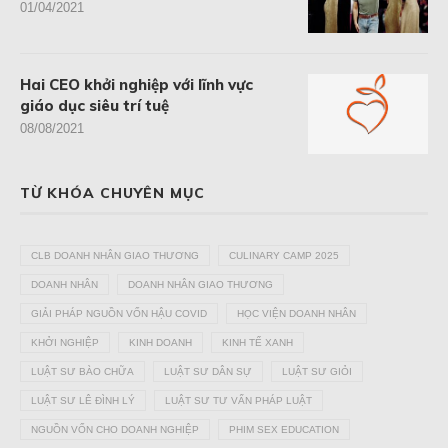
01/04/2021
Hai CEO khởi nghiệp với lĩnh vực
giáo dục siêu trí tuệ
08/08/2021
TỪ KHÓA CHUYÊN MỤC
CLB DOANH NHÂN GIAO THƯƠNG
CULINARY CAMP 2025
DOANH NHÂN
DOANH NHÂN GIAO THƯƠNG
GIẢI PHÁP NGUỒN VỐN HẬU COVID
HỌC VIỆN DOANH NHÂN
KHỞI NGHIỆP
KINH DOANH
KINH TẾ XANH
LUẬT SƯ BÀO CHỮA
LUẬT SƯ DÂN SỰ
LUẬT SƯ GIỎI
LUẬT SƯ LÊ ĐÌNH LÝ
LUẬT SƯ TƯ VẤN PHÁP LUẬT
NGUỒN VỐN CHO DOANH NGHIỆP
PHIM SEX EDUCATION