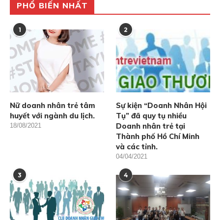
PHỔ BIẾN NHẤT
1
2
Nữ doanh nhân trẻ tâm
Sự kiện “Doanh Nhân Hội
huyết với ngành du lịch.
Tụ” đã quy tụ nhiều
Doanh nhân trẻ tại
18/08/2021
Thành phố Hồ Chí Minh
và các tỉnh.
04/04/2021
3
4