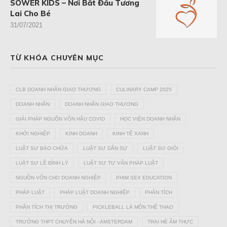
SOWER KIDS – Nơi Bắt Đầu Tương
Lai Cho Bé
31/07/2021
TỪ KHÓA CHUYÊN MỤC
CLB DOANH NHÂN GIAO THƯƠNG
CULINARY CAMP 2025
DOANH NHÂN
DOANH NHÂN GIAO THƯƠNG
GIẢI PHÁP NGUỒN VỐN HẬU COVID
HỌC VIỆN DOANH NHÂN
KHỞI NGHIỆP
KINH DOANH
KINH TẾ XANH
LUẬT SƯ BÀO CHỮA
LUẬT SƯ DÂN SỰ
LUẬT SƯ GIỎI
LUẬT SƯ LÊ ĐÌNH LÝ
LUẬT SƯ TƯ VẤN PHÁP LUẬT
NGUỒN VỐN CHO DOANH NGHIỆP
PHIM SEX EDUCATION
PHÁP LUẬT
PHÁP LUẬT DOANH NGHIỆP
PHÂN TÍCH
PHÂN TÍCH THỊ TRƯỜNG
PICKLEBALL LÀ MÔN THỂ THAO
TRƯỜNG THPT CHUYÊN HÀ NỘI - AMSTERDAM
TRẠI HÈ ẨM THỰC