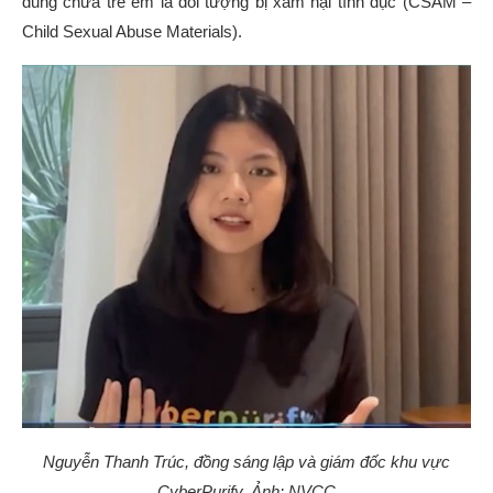
dung chứa trẻ em là đối tượng bị xâm hại tình dục (CSAM –
Child Sexual Abuse Materials).
Nguyễn Thanh Trúc, đồng sáng lập và giám đốc khu vực
CyberPurify. Ảnh: NVCC