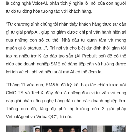
là công nghệ VoiceAI, phân tích ý nghĩa lời nói của con người
từ đó tự động hóa tương tác với khách hàng.
“Từ chương trình chúng tôi nhận thấy khách hàng thực sự cần
gì từ giải pháp AI, giúp họ giảm được chi phí vận hành hiện tại
qua những con số cụ thể. Nhà đầu tư quan tâm và mong
muốn gì ở startup…”, Trí nói và cho biết dự định thời gian tới
tạo ra nhiều trợ lý ảo đào tạo sẵn (AI Prebuilt bot) để có thể
giúp các doanh nghiệp SME dễ dàng tiếp cận và hưởng được
lợi ích về chi phí và hiệu suất mà AI có thể đem lại.
“Tháng 11 vừa qua, EM&AI đã ký kết hợp tác chiến lược với
CMC TS và TechX, đây đều là những đơn vị tư vấn và cung
cấp giải pháp công nghệ hàng đầu cho các doanh nghiệp lớn.
Thông qua đó, tăng độ phủ thị trường của 2 giải pháp
VirtualAgent và VirtualQC”, Trí nói.