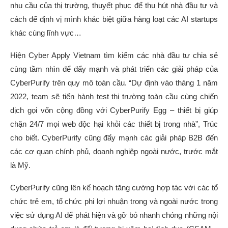
nhu cầu của thị trường, thuyết phục để thu hút nhà đầu tư và
cách để định vị mình khác biệt giữa hàng loạt các AI startups
khác cùng lĩnh vực…
Hiện Cyber Apply Vietnam tìm kiếm các nhà đầu tư chia sẻ
cùng tầm nhìn để đẩy mạnh và phát triển các giải pháp của
CyberPurify trên quy mô toàn cầu. “Dự định vào tháng 1 năm
2022, team sẽ tiến hành test thị trường toàn cầu cùng chiến
dịch gọi vốn cộng đồng với CyberPurify Egg – thiết bị giúp
chặn 24/7 mọi web độc hại khỏi các thiết bị trong nhà”, Trúc
cho biết. CyberPurify cũng đẩy mạnh các giải pháp B2B đến
các cơ quan chính phủ, doanh nghiệp ngoài nước, trước mắt
là Mỹ.
CyberPurify cũng lên kế hoạch tăng cường hợp tác với các tổ
chức trẻ em, tổ chức phi lợi nhuận trong và ngoài nước trong
việc sử dụng AI để phát hiện và gỡ bỏ nhanh chóng những nội