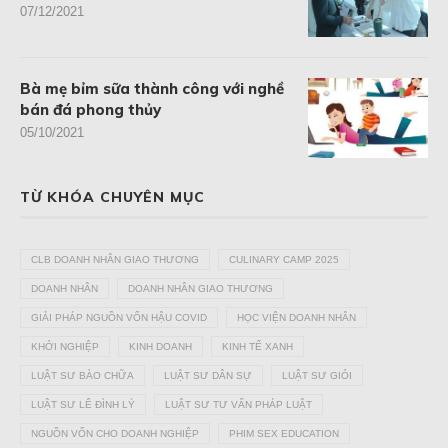
07/12/2021
Bà mẹ bỉm sữa thành công với nghề
bán đá phong thủy
05/10/2021
TỪ KHÓA CHUYÊN MỤC
CLB DOANH NHÂN GIAO THƯƠNG
CULINARY CAMP 2025
DOANH NHÂN
DOANH NHÂN GIAO THƯƠNG
GIẢI PHÁP NGUỒN VỐN HẬU COVID
HỌC VIỆN DOANH NHÂN
KHỞI NGHIỆP
KINH DOANH
KINH TẾ XANH
LUẬT SƯ BÀO CHỮA
LUẬT SƯ DÂN SỰ
LUẬT SƯ GIỎI
LUẬT SƯ LÊ ĐÌNH LÝ
LUẬT SƯ TƯ VẤN PHÁP LUẬT
NGUỒN VỐN CHO DOANH NGHIỆP
PHIM SEX EDUCATION