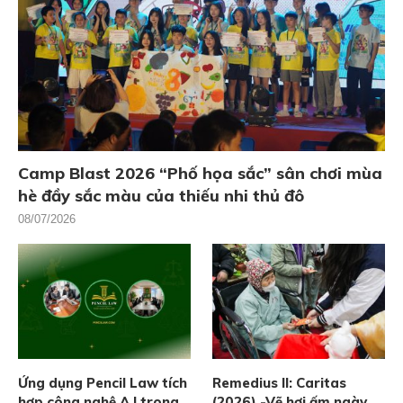
Camp Blast 2026 “Phố họa sắc” sân chơi mùa
hè đầy sắc màu của thiếu nhi thủ đô
08/07/2026
Ứng dụng Pencil Law tích
Remedius II: Caritas
hợp công nghệ A.I trong
(2026) -Vẽ hơi ấm ngày