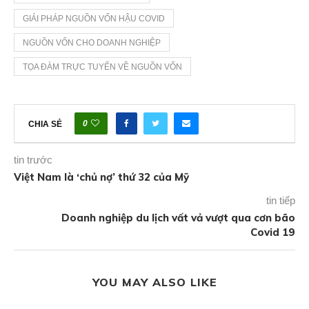
GIẢI PHÁP NGUỒN VỐN HẬU COVID
NGUỒN VỐN CHO DOANH NGHIỆP
TỌA ĐÀM TRỰC TUYẾN VỀ NGUỒN VỐN
0
CHIA SẺ
tin trước
Việt Nam là ‘chủ nợ’ thứ 32 của Mỹ
tin tiếp
Doanh nghiệp du lịch vất vả vượt qua cơn bão
Covid 19
YOU MAY ALSO LIKE