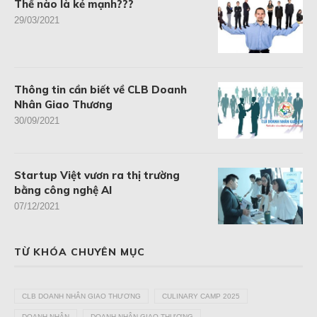
Thế nào là kẻ mạnh???
29/03/2021
Thông tin cần biết về CLB Doanh
Nhân Giao Thương
30/09/2021
Startup Việt vươn ra thị trường
bằng công nghệ AI
07/12/2021
TỪ KHÓA CHUYÊN MỤC
CLB DOANH NHÂN GIAO THƯƠNG
CULINARY CAMP 2025
DOANH NHÂN
DOANH NHÂN GIAO THƯƠNG