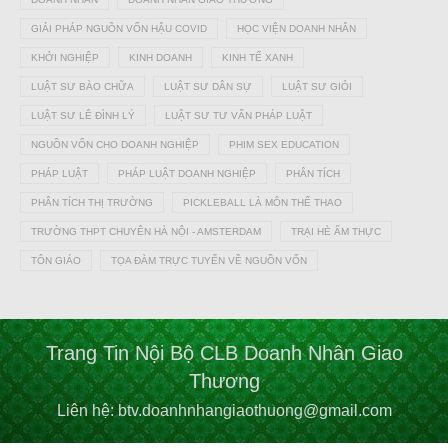
GIẢI PHÁP NGUỒN VỐN HẬU COVID
HỌC VIỆN DOANH NHÂN
KHỞI NGHIỆP
KINH DOANH
KINH TẾ XANH
LUẬT SƯ BÀO CHỮA
LUẬT SƯ DÂN SỰ
LUẬT SƯ GIỎI
LUẬT SƯ LÊ ĐÌNH LÝ
LUẬT SƯ TƯ VẤN PHÁP LUẬT
NGUỒN VỐN CHO DOANH NGHIỆP
PHIM SEX EDUCATION
PHÁP LUẬT
PHÁP LUẬT DOANH NGHIỆP
PHÂN TÍCH
PHÂN TÍCH THỊ TRƯỜNG
PICKLEBALL LÀ MÔN THỂ THAO
TRƯỜNG THPT CHUYÊN HÀ NỘI - AMSTERDAM
TRẠI HÈ ẨM THỰC
TÔN GIÁO
TỌA ĐÀM TRỰC TUYẾN VỀ NGUỒN VỐN
Trang Tin Nội Bộ CLB Doanh Nhân Giao
Thương
Liên hệ: btv.doanhnhangiaothuong@gmail.com