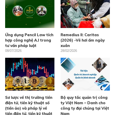
Ứng dụng Pencil Law tích
Remedius II: Caritas
hợp công nghệ A.I trong
(2026) -Vẽ hơi ấm ngày
tư vấn pháp luật
xuân
08/07/2026
28/02/2026
Sơ lược về thị trường tiền
Bộ quy tắc quản trị công
điện tử, tiền kỹ thuật số
ty Việt Nam – Danh cho
(tiền ảo) và pháp lý về
công ty đại chúng tại Việt
tiền điện tử, tiền kỹ thuật
Nam