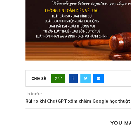
0
CHIA SẺ
tin trước
Rủi ro khi ChatGPT xâm chiếm Google học thuật
YOU M