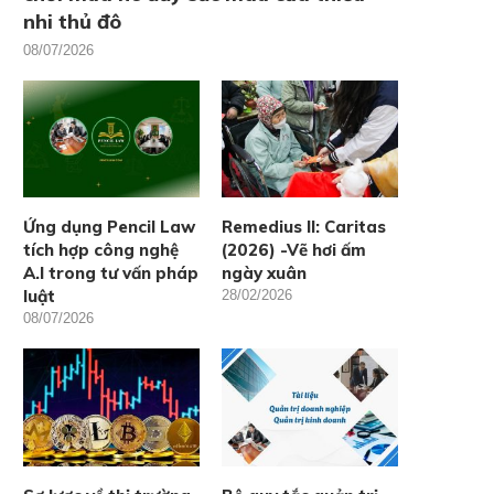
nhi thủ đô
08/07/2026
Ứng dụng Pencil Law
Remedius II: Caritas
tích hợp công nghệ
(2026) -Vẽ hơi ấm
A.I trong tư vấn pháp
ngày xuân
luật
28/02/2026
08/07/2026