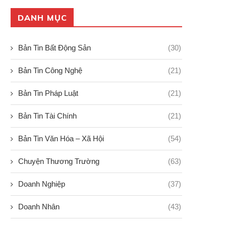
DANH MỤC
Bản Tin Bất Động Sản
(30)
Bản Tin Công Nghệ
(21)
Bản Tin Pháp Luật
(21)
17,4% dân số tại Việt Nam sở
Làm thế nào để xây dựng k
hữu...
pháp...
Bản Tin Tài Chính
(21)
18/09/2024
18/09/2024
Bản Tin Văn Hóa – Xã Hội
(54)
Chuyện Thương Trường
(63)
Doanh Nghiệp
(37)
Doanh Nhân
(43)