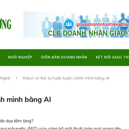
KHỞI NGHIỆP
DIỄN ĐÀN DOANH NHÂN
KẾT NỐI GIAO T
 Nghệ
Robot có thể tự huấn luyện chính mình bằng AI
nh mình bằng AI
 đe dọa tiềm tàng?
assachusetts (MIT) vừa công bố một thuật toán mới mang tên