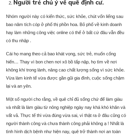
Người trẻ chủ ý về quê định cư.
Nhóm người này có kiến thức, sức khỏe, chút vốn liếng sau
bao năm tích cóp ở phố thị phồn hoa. Bỏ phố về kinh doanh
hay làm những công việc online có thể ở bất cứ đâu vẫn đều
có thu nhập .
Cái họ mang theo cả bao khát vọng, sức trẻ, muốn cống
hiến… Thay vì bon chen nơi xô bồ tấp nập, họ tìm về nơi
không khí trong lành, nâng cao chất lượng sống vì sức khỏe.
Vừa làm kinh tế vừa được gần gũi gia đình, cuộc sống chậm
lại và an yên.
Một số người cho rằng, về quê chỉ đủ sống chứ để làm giàu
và nhất là làm giàu từ nông nghiệp ngày nay khá khó khăn và
vất vả. Thực tế thì vừa đúng vừa sai, vì thật ra ở đâu cũng có
người thành công và chưa thành công phải không ạ ! Nhất là
tình hình dịch bệnh như hiện nay, quê trở thành nơi an toàn