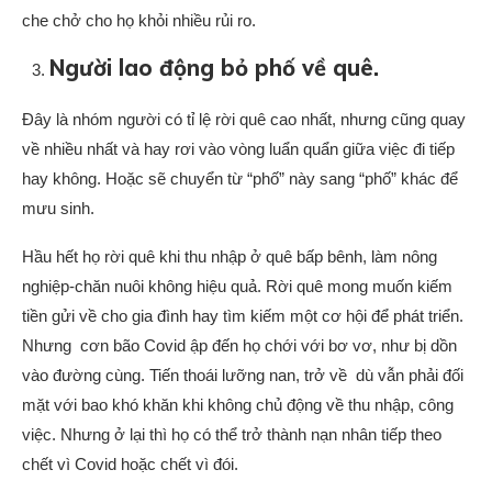
che chở cho họ khỏi nhiều rủi ro.
Người lao động bỏ phố về quê.
Đây là nhóm người có tỉ lệ rời quê cao nhất, nhưng cũng quay
về nhiều nhất và hay rơi vào vòng luẩn quẩn giữa việc đi tiếp
hay không. Hoặc sẽ chuyển từ “phố” này sang “phố” khác để
mưu sinh.
Hầu hết họ rời quê khi thu nhập ở quê bấp bênh, làm nông
nghiệp-chăn nuôi không hiệu quả. Rời quê mong muốn kiếm
tiền gửi về cho gia đình hay tìm kiếm một cơ hội để phát triển.
Nhưng cơn bão Covid ập đến họ chới với bơ vơ, như bị dồn
vào đường cùng. Tiến thoái lưỡng nan, trở về dù vẫn phải đối
mặt với bao khó khăn khi không chủ động về thu nhập, công
việc. Nhưng ở lại thì họ có thể trở thành nạn nhân tiếp theo
chết vì Covid hoặc chết vì đói.