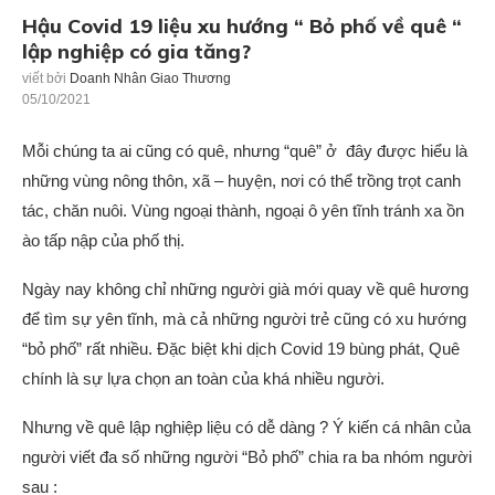
Hậu Covid 19 liệu xu hướng “ Bỏ phố về quê “
lập nghiệp có gia tăng?
viết bởi
Doanh Nhân Giao Thương
05/10/2021
Mỗi chúng ta ai cũng có quê, nhưng “quê” ở đây được hiểu là
những vùng nông thôn, xã – huyện, nơi có thể trồng trọt canh
tác, chăn nuôi. Vùng ngoại thành, ngoại ô yên tĩnh tránh xa ồn
ào tấp nập của phố thị.
Ngày nay không chỉ những người già mới quay về quê hương
để tìm sự yên tĩnh, mà cả những người trẻ cũng có xu hướng
“bỏ phố” rất nhiều. Đặc biệt khi dịch Covid 19 bùng phát, Quê
chính là sự lựa chọn an toàn của khá nhiều người.
Nhưng về quê lập nghiệp liệu có dễ dàng ? Ý kiến cá nhân của
người viết đa số những người “Bỏ phố” chia ra ba nhóm người
sau :