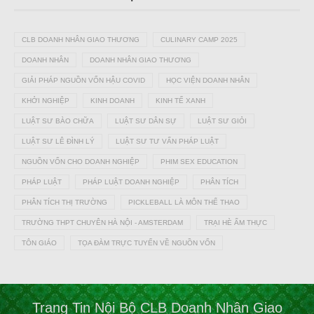
CLB DOANH NHÂN GIAO THƯƠNG
CULINARY CAMP 2025
DOANH NHÂN
DOANH NHÂN GIAO THƯƠNG
GIẢI PHÁP NGUỒN VỐN HẬU COVID
HỌC VIỆN DOANH NHÂN
KHỞI NGHIỆP
KINH DOANH
KINH TẾ XANH
LUẬT SƯ BÀO CHỮA
LUẬT SƯ DÂN SỰ
LUẬT SƯ GIỎI
LUẬT SƯ LÊ ĐÌNH LÝ
LUẬT SƯ TƯ VẤN PHÁP LUẬT
NGUỒN VỐN CHO DOANH NGHIỆP
PHIM SEX EDUCATION
PHÁP LUẬT
PHÁP LUẬT DOANH NGHIỆP
PHÂN TÍCH
PHÂN TÍCH THỊ TRƯỜNG
PICKLEBALL LÀ MÔN THỂ THAO
TRƯỜNG THPT CHUYÊN HÀ NỘI - AMSTERDAM
TRẠI HÈ ẨM THỰC
TÔN GIÁO
TỌA ĐÀM TRỰC TUYẾN VỀ NGUỒN VỐN
Trang Tin Nội Bộ CLB Doanh Nhân Giao