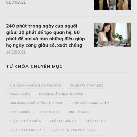
01/04/2021
240 phút trong ngày của người
giàu: 30 phút để tạo quan hệ, 60
phút để mơ và làm những điều giúp
họ ngày càng giàu có, xuất chúng
14/12/2021
TỪ KHÓA CHUYÊN MỤC
CLB DOANH NHÂN GIAO THƯƠNG
CULINARY CAMP 2025
DOANH NHÂN
DOANH NHÂN GIAO THƯƠNG
GIẢI PHÁP NGUỒN VỐN HẬU COVID
HỌC VIỆN DOANH NHÂN
KHỞI NGHIỆP
KINH DOANH
KINH TẾ XANH
LUẬT SƯ BÀO CHỮA
LUẬT SƯ DÂN SỰ
LUẬT SƯ GIỎI
LUẬT SƯ LÊ ĐÌNH LÝ
LUẬT SƯ TƯ VẤN PHÁP LUẬT