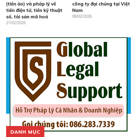
(tiền ảo) và pháp lý về
công ty đại chúng tại Việt
tiền điện tử, tiền kỹ thuật
Nam
số, tài sản mã hoá
08/02/2026
27/02/2026
DANH MỤC