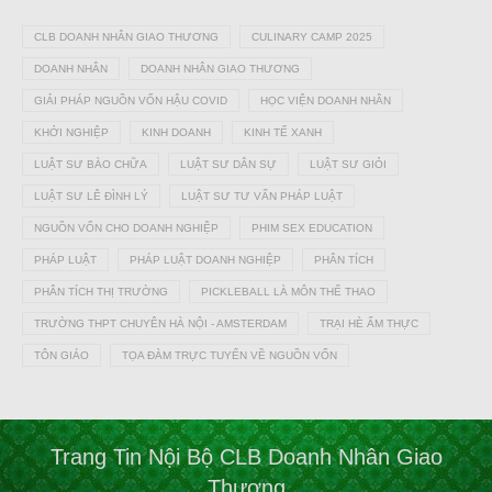
CLB DOANH NHÂN GIAO THƯƠNG
CULINARY CAMP 2025
DOANH NHÂN
DOANH NHÂN GIAO THƯƠNG
GIẢI PHÁP NGUỒN VỐN HẬU COVID
HỌC VIỆN DOANH NHÂN
KHỞI NGHIỆP
KINH DOANH
KINH TẾ XANH
LUẬT SƯ BÀO CHỮA
LUẬT SƯ DÂN SỰ
LUẬT SƯ GIỎI
LUẬT SƯ LÊ ĐÌNH LÝ
LUẬT SƯ TƯ VẤN PHÁP LUẬT
NGUỒN VỐN CHO DOANH NGHIỆP
PHIM SEX EDUCATION
PHÁP LUẬT
PHÁP LUẬT DOANH NGHIỆP
PHÂN TÍCH
PHÂN TÍCH THỊ TRƯỜNG
PICKLEBALL LÀ MÔN THỂ THAO
TRƯỜNG THPT CHUYÊN HÀ NỘI - AMSTERDAM
TRẠI HÈ ẨM THỰC
TÔN GIÁO
TỌA ĐÀM TRỰC TUYẾN VỀ NGUỒN VỐN
Trang Tin Nội Bộ CLB Doanh Nhân Giao
Thương