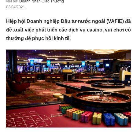
viết bởi
Doanh Nhân Giao Thương
02/04/2021
Hiệp hội Doanh nghiệp Đầu tư nước ngoài (VAFIE) đã
đề xuất việc phát triển các dịch vụ casino, vui chơi có
thưởng để phục hồi kinh tế.