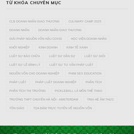
TỪ KHÓA CHUYÊN MỤC
CLB DOANH NHÂN GIAO THƯƠNG
CULINARY CAMP 2025
DOANH NHÂN
DOANH NHÂN GIAO THƯƠNG
GIẢI PHÁP NGUỒN VỐN HẬU COVID
HỌC VIỆN DOANH NHÂN
KHỞI NGHIỆP
KINH DOANH
KINH TẾ XANH
LUẬT SƯ BÀO CHỮA
LUẬT SƯ DÂN SỰ
LUẬT SƯ GIỎI
LUẬT SƯ LÊ ĐÌNH LÝ
LUẬT SƯ TƯ VẤN PHÁP LUẬT
NGUỒN VỐN CHO DOANH NGHIỆP
PHIM SEX EDUCATION
PHÁP LUẬT
PHÁP LUẬT DOANH NGHIỆP
PHÂN TÍCH
PHÂN TÍCH THỊ TRƯỜNG
PICKLEBALL LÀ MÔN THỂ THAO
TRƯỜNG THPT CHUYÊN HÀ NỘI - AMSTERDAM
TRẠI HÈ ẨM THỰC
TÔN GIÁO
TỌA ĐÀM TRỰC TUYẾN VỀ NGUỒN VỐN