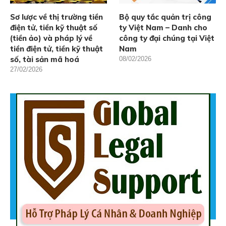
Sơ lược về thị trường tiền
Bộ quy tắc quản trị công
điện tử, tiền kỹ thuật số
ty Việt Nam – Danh cho
(tiền ảo) và pháp lý về
công ty đại chúng tại Việt
tiền điện tử, tiền kỹ thuật
Nam
số, tài sản mã hoá
08/02/2026
27/02/2026