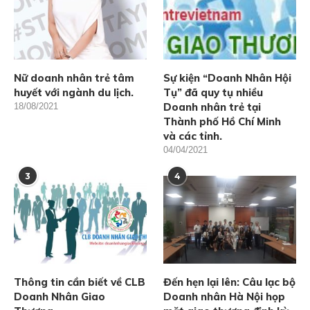
Nữ doanh nhân trẻ tâm
Sự kiện “Doanh Nhân Hội
huyết với ngành du lịch.
Tụ” đã quy tụ nhiều
Doanh nhân trẻ tại
18/08/2021
Thành phố Hồ Chí Minh
và các tỉnh.
04/04/2021
3
4
Thông tin cần biết về CLB
Đến hẹn lại lên: Câu lạc bộ
Doanh Nhân Giao
Doanh nhân Hà Nội họp