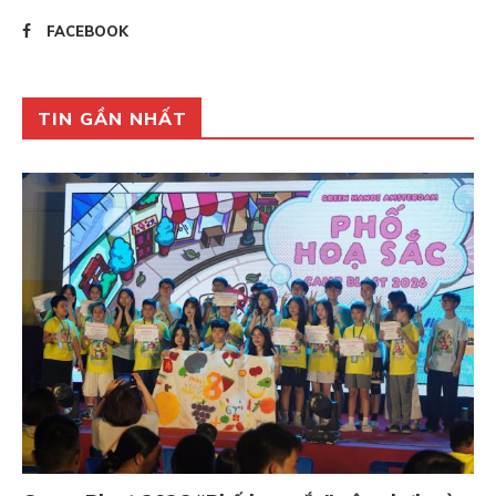
FACEBOOK
TIN GẦN NHẤT