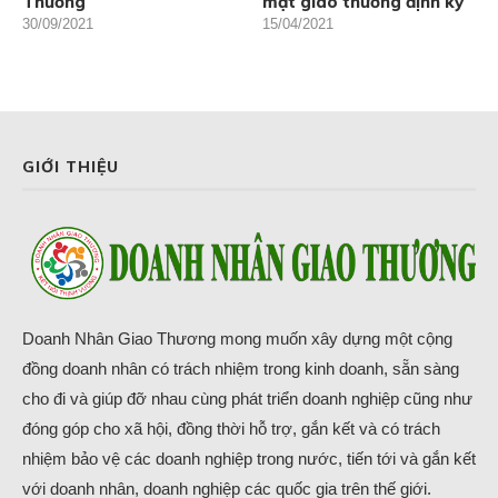
Thương
mặt giao thương định kỳ
30/09/2021
15/04/2021
GIỚI THIỆU
Doanh Nhân Giao Thương mong muốn xây dựng một cộng
đồng doanh nhân có trách nhiệm trong kinh doanh, sẵn sàng
cho đi và giúp đỡ nhau cùng phát triển doanh nghiệp cũng như
đóng góp cho xã hội, đồng thời hỗ trợ, gắn kết và có trách
nhiệm bảo vệ các doanh nghiệp trong nước, tiến tới và gắn kết
với doanh nhân, doanh nghiệp các quốc gia trên thế giới.