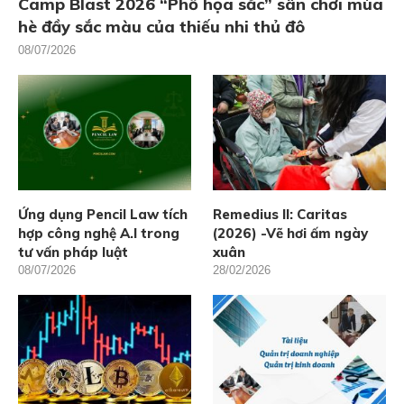
Camp Blast 2026 “Phố họa sắc” sân chơi mùa
hè đầy sắc màu của thiếu nhi thủ đô
08/07/2026
Ứng dụng Pencil Law tích
Remedius II: Caritas
hợp công nghệ A.I trong
(2026) -Vẽ hơi ấm ngày
tư vấn pháp luật
xuân
08/07/2026
28/02/2026