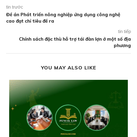
tin trước
Đề án Phát triển nông nghiệp ứng dụng công nghệ
cao đạt chỉ tiêu đề ra
tin tiếp
Chính sách đặc thù hỗ trợ tái đàn lợn ở một số địa
phương
YOU MAY ALSO LIKE