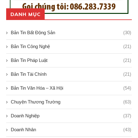
DANH MỤC
Bản Tin Bất Động Sản
(30)
Bản Tin Công Nghệ
(21)
Bản Tin Pháp Luật
(21)
Bản Tin Tài Chính
(21)
Bản Tin Văn Hóa – Xã Hội
(54)
Chuyện Thương Trường
(63)
Doanh Nghiệp
(37)
Doanh Nhân
(43)