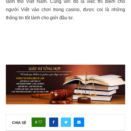
lãnh thổ Việt Nam. Cùng với đó là việc thí điểm cho
người Việt vào chơi trong casino, được coi là những
thông tin tốt lành cho giới đầu tư.
0
CHIA SẺ