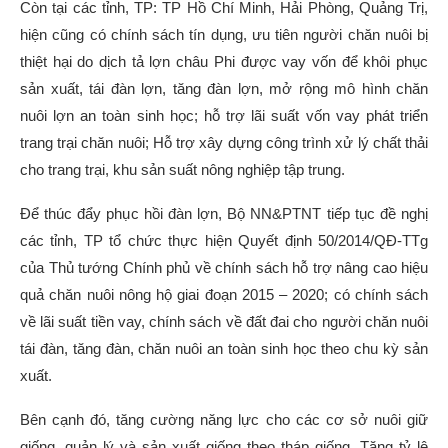
Còn tại các tỉnh, TP: TP Hồ Chí Minh, Hải Phòng, Quảng Trị,
hiện cũng có chính sách tín dụng, ưu tiên người chăn nuôi bị
thiệt hại do dịch tả lợn châu Phi được vay vốn để khôi phục
sản xuất, tái đàn lợn, tăng đàn lợn, mở rộng mô hình chăn
nuôi lợn an toàn sinh học; hỗ trợ lãi suất vốn vay phát triển
trang trại chăn nuôi; Hỗ trợ xây dựng công trình xử lý chất thải
cho trang trại, khu sản suất nông nghiệp tập trung.
Để thúc đẩy phục hồi đàn lợn, Bộ NN&PTNT tiếp tục đề nghị
các tỉnh, TP tổ chức thực hiện Quyết định 50/2014/QĐ-TTg
của Thủ tướng Chính phủ về chính sách hỗ trợ nâng cao hiệu
quả chăn nuôi nông hộ giai đoạn 2015 – 2020; có chính sách
về lãi suất tiền vay, chính sách về đất đai cho người chăn nuôi
tái đàn, tăng đàn, chăn nuôi an toàn sinh học theo chu kỳ sản
xuất.
Bên cạnh đó, tăng cường năng lực cho các cơ sở nuôi giữ
giống, quản lý và sản xuất giống theo tháp giống. Tăng tỷ lệ