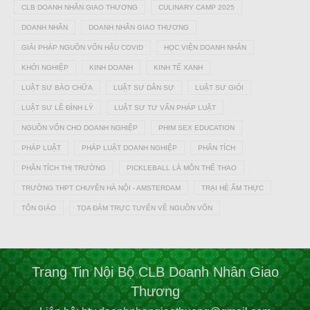
CLB DOANH NHÂN GIAO THƯƠNG
CULINARY CAMP 2025
DOANH NHÂN
DOANH NHÂN GIAO THƯƠNG
GIẢI PHÁP NGUỒN VỐN HẬU COVID
HỌC VIỆN DOANH NHÂN
KHỞI NGHIỆP
KINH DOANH
KINH TẾ XANH
LUẬT SƯ BÀO CHỮA
LUẬT SƯ DÂN SỰ
LUẬT SƯ GIỎI
LUẬT SƯ LÊ ĐÌNH LÝ
LUẬT SƯ TƯ VẤN PHÁP LUẬT
NGUỒN VỐN CHO DOANH NGHIỆP
PHIM SEX EDUCATION
PHÁP LUẬT
PHÁP LUẬT DOANH NGHIỆP
PHÂN TÍCH
PHÂN TÍCH THỊ TRƯỜNG
PICKLEBALL LÀ MÔN THỂ THAO
TRƯỜNG THPT CHUYÊN HÀ NỘI - AMSTERDAM
TRẠI HÈ ẨM THỰC
TÔN GIÁO
TỌA ĐÀM TRỰC TUYẾN VỀ NGUỒN VỐN
Trang Tin Nội Bộ CLB Doanh Nhân Giao
Thương