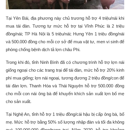
Tại Yên Bái, địa phương này chủ trương hỗ trợ 4 triệu/nái khi
mua tái đàn. Tương tự mức hỗ trợ tại Vĩnh Phúc là 2 triệu
đồng/nái; TP Hà Nội là 5 triệu/nái; Hưng Yên 1 triệu đồng/nái
và 500.000 đồng cho mỗi cơ sở để mua vật tư, men vi sinh để
phòng chống bệnh dịch tả lợn châu Phi.
Trong khi đó, tỉnh Ninh Bình đã có chương trình hỗ trợ lợn nái
giống ngoại cho các trang trại để tái đàn, mức hỗ trợ 20% kinh
phí mua giống; lợn nái ngoại, tương đương 2 triệu đồng/con để
tái đàn lợn. Thanh Hóa và Thái Nguyên hỗ trợ 500.000 đồng
cho mỗi con nái ông bà để khuyến khích sản xuất lợn bố mẹ
cho sản xuất.
Tại Nghệ An, tỉnh hỗ trợ 1 triệu đồng/cái hậu bị cấp ông bà, bố
mẹ. Mức hỗ trợ bằng 50% số lượng nhập đàn và tối đa không
quá 100.000.000 đồng/trang trại. Năm 2020, hỗ trợ khoảng