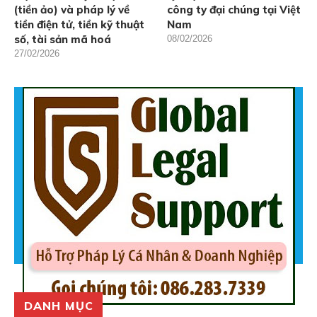
(tiền ảo) và pháp lý về
công ty đại chúng tại Việt
tiền điện tử, tiền kỹ thuật
Nam
số, tài sản mã hoá
08/02/2026
27/02/2026
DANH MỤC