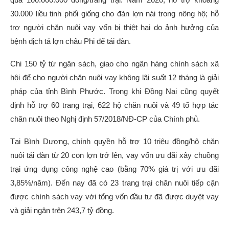
30.000 liều tinh phối giống cho đàn lợn nái trong nông hộ; hỗ
trợ người chăn nuôi vay vốn bị thiệt hại do ảnh hưởng của
bệnh dịch tả lợn châu Phi để tái đàn.
Chi 150 tỷ từ ngân sách, giao cho ngân hàng chính sách xã
hội để cho người chăn nuôi vay không lãi suất 12 tháng là giải
pháp của tỉnh Bình Phước. Trong khi Đồng Nai cũng quyết
định hỗ trợ 60 trang trại, 622 hộ chăn nuôi và 49 tổ hợp tác
chăn nuôi theo Nghị định 57/2018/NĐ-CP của Chính phủ.
Tại Bình Dương, chính quyền hỗ trợ 10 triệu đồng/hộ chăn
nuôi tái đàn từ 20 con lợn trở lên, vay vốn ưu đãi xây chuồng
trại ứng dụng công nghệ cao (bằng 70% giá trị với ưu đãi
3,85%/năm). Đến nay đã có 23 trang trại chăn nuôi tiếp cận
được chính sách vay với tổng vốn đầu tư đã được duyệt vay
và giải ngân trên 243,7 tỷ đồng.