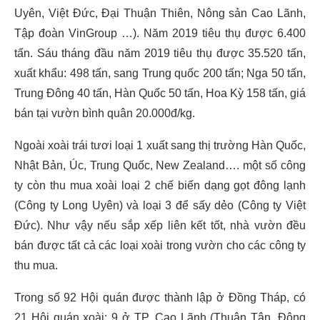
Uyên, Việt Đức, Đại Thuận Thiên, Nông sản Cao Lãnh,
Tập đoàn VinGroup …). Năm 2019 tiêu thụ được 6.400
tấn. Sáu tháng đầu năm 2019 tiêu thụ được 35.520 tấn,
xuất khẩu: 498 tấn, sang Trung quốc 200 tấn; Nga 50 tấn,
Trung Đông 40 tấn, Hàn Quốc 50 tấn, Hoa Kỳ 158 tấn, giá
bán tại vườn bình quân 20.000đ/kg.
Ngoài xoài trái tươi loại 1 xuất sang thị trường Hàn Quốc,
Nhật Bản, Úc, Trung Quốc, New Zealand…. một số công
ty còn thu mua xoài loại 2 chế biến dạng gọt đông lạnh
(Công ty Long Uyên) và loại 3 để sấy dẻo (Công ty Việt
Đức). Như vậy nếu sắp xếp liên kết tốt, nhà vườn đều
bán được tất cả các loại xoài trong vườn cho các công ty
thu mua.
Trong số 92 Hội quán được thành lập ở Đồng Tháp, có
21 Hội quán xoài: 9 ở TP. Cao Lãnh (Thuận Tân, Đông