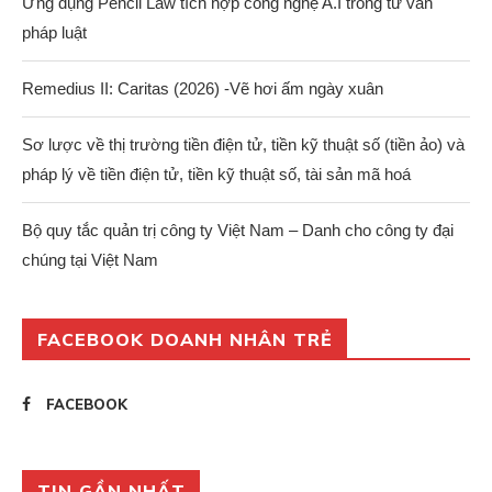
Ứng dụng Pencil Law tích hợp công nghệ A.I trong tư vấn
pháp luật
Remedius II: Caritas (2026) -Vẽ hơi ấm ngày xuân
Sơ lược về thị trường tiền điện tử, tiền kỹ thuật số (tiền ảo) và
pháp lý về tiền điện tử, tiền kỹ thuật số, tài sản mã hoá
Bộ quy tắc quản trị công ty Việt Nam – Danh cho công ty đại
chúng tại Việt Nam
FACEBOOK DOANH NHÂN TRẺ
FACEBOOK
TIN GẦN NHẤT