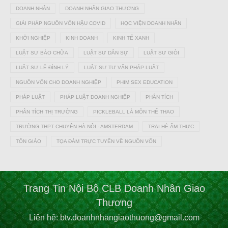
DOANH NHÂN
DOANH NHÂN GIAO THƯƠNG
GIẢI PHÁP NGUỒN VỐN HẬU COVID
HỌC VIỆN DOANH NHÂN
KHỞI NGHIỆP
KINH DOANH
KINH TẾ XANH
LUẬT SƯ BÀO CHỮA
LUẬT SƯ DÂN SỰ
LUẬT SƯ GIỎI
LUẬT SƯ LÊ ĐÌNH LÝ
LUẬT SƯ TƯ VẤN PHÁP LUẬT
NGUỒN VỐN CHO DOANH NGHIỆP
PHIM SEX EDUCATION
PHÁP LUẬT
PHÁP LUẬT DOANH NGHIỆP
PHÂN TÍCH
PHÂN TÍCH THỊ TRƯỜNG
PICKLEBALL LÀ MÔN THỂ THAO
TRƯỜNG THPT CHUYÊN HÀ NỘI - AMSTERDAM
TRẠI HÈ ẨM THỰC
TÔN GIÁO
TỌA ĐÀM TRỰC TUYẾN VỀ NGUỒN VỐN
Trang Tin Nội Bộ CLB Doanh Nhân Giao
Thương
Liên hệ: btv.doanhnhangiaothuong@gmail.com