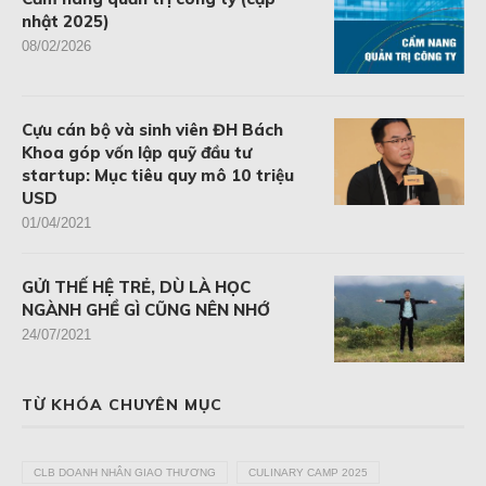
nhật 2025)
08/02/2026
Cựu cán bộ và sinh viên ĐH Bách
Khoa góp vốn lập quỹ đầu tư
startup: Mục tiêu quy mô 10 triệu
USD
01/04/2021
GỬI THẾ HỆ TRẺ, DÙ LÀ HỌC
NGÀNH GHỀ GÌ CŨNG NÊN NHỚ
24/07/2021
TỪ KHÓA CHUYÊN MỤC
CLB DOANH NHÂN GIAO THƯƠNG
CULINARY CAMP 2025