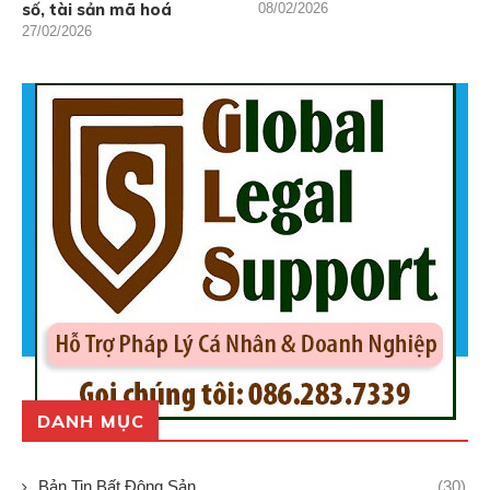
số, tài sản mã hoá
08/02/2026
27/02/2026
DANH MỤC
Bản Tin Bất Động Sản
(30)