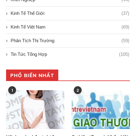
Kinh Tế Thế Giới
(37)
Kinh Tế Việt Nam
(69)
Phân Tích Thị Trường
(59)
Tin Tức Tổng Hợp
(105)
PHỔ BIẾN NHẤT
1
2