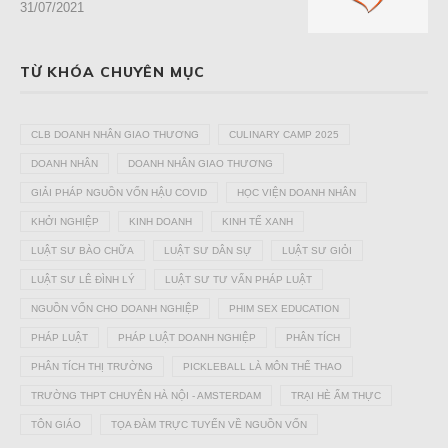
31/07/2021
TỪ KHÓA CHUYÊN MỤC
CLB DOANH NHÂN GIAO THƯƠNG
CULINARY CAMP 2025
DOANH NHÂN
DOANH NHÂN GIAO THƯƠNG
GIẢI PHÁP NGUỒN VỐN HẬU COVID
HỌC VIỆN DOANH NHÂN
KHỞI NGHIỆP
KINH DOANH
KINH TẾ XANH
LUẬT SƯ BÀO CHỮA
LUẬT SƯ DÂN SỰ
LUẬT SƯ GIỎI
LUẬT SƯ LÊ ĐÌNH LÝ
LUẬT SƯ TƯ VẤN PHÁP LUẬT
NGUỒN VỐN CHO DOANH NGHIỆP
PHIM SEX EDUCATION
PHÁP LUẬT
PHÁP LUẬT DOANH NGHIỆP
PHÂN TÍCH
PHÂN TÍCH THỊ TRƯỜNG
PICKLEBALL LÀ MÔN THỂ THAO
TRƯỜNG THPT CHUYÊN HÀ NỘI - AMSTERDAM
TRẠI HÈ ẨM THỰC
TÔN GIÁO
TỌA ĐÀM TRỰC TUYẾN VỀ NGUỒN VỐN