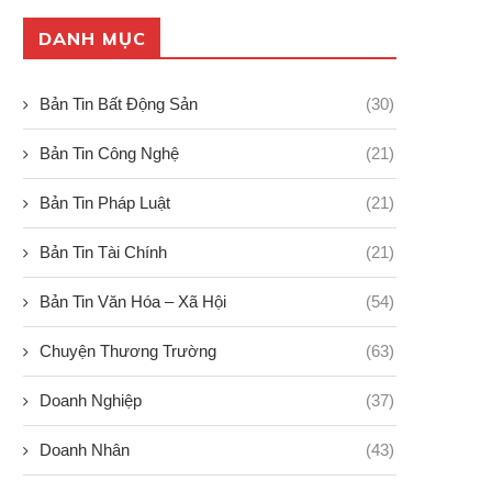
Phát triển kinh tế xanh ở Việt
Báo động mức xả thải của 
Nam...
siêu...
DANH MỤC
19/09/2024
18/09/2024
Bản Tin Bất Động Sản
(30)
Bản Tin Công Nghệ
(21)
Bản Tin Pháp Luật
(21)
Bản Tin Tài Chính
(21)
Bản Tin Văn Hóa – Xã Hội
(54)
Chuyện Thương Trường
(63)
Doanh Nghiệp
(37)
Doanh Nhân
(43)