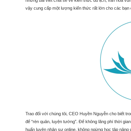
những bài viết chia sẻ về kiến thức du lịch, văn hóa 
vậy cung cấp một lượng kiến thức rất lớn cho các bạn 
Trao đổi với chúng tôi, CEO Huyền Nguyễn cho biết tro
để “rèn quân, luyện tướng”. Để không lãng phí thời gian
huấn luyện nhân sự online, không ngừng học tập nâng 