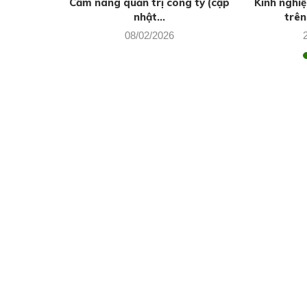
g thủy của
Cẩm nang quản trị công ty (cập
Kinh nghi
nhật...
trên
08/02/2026