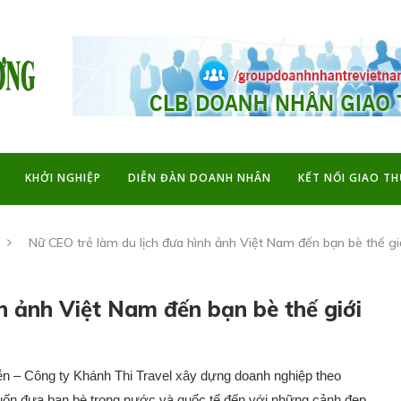
KHỞI NGHIỆP
DIỄN ĐÀN DOANH NHÂN
KẾT NỐI GIAO T
Nữ CEO trẻ làm du lịch đưa hình ảnh Việt Nam đến bạn bè thế gi
h ảnh Việt Nam đến bạn bè thế giới
n – Công ty Khánh Thi Travel xây dựng doanh nghiệp theo
n đưa bạn bè trong nước và quốc tế đến với những cảnh đẹp