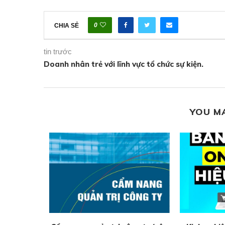
0
CHIA SẺ
tin trước
Doanh nhân trẻ với lĩnh vực tổ chức sự kiện.
YOU M