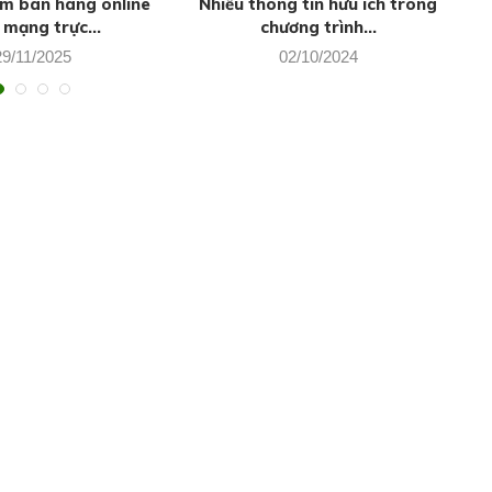
ệm bán hàng online
Nhiều thông tin hữu ích trong
 mạng trực...
chương trình...
29/11/2025
02/10/2024