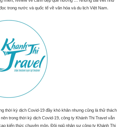
vùng miền, review về cảnh đẹp quê hương … Những bài viết như
đọc trong nước và quốc tế về văn hóa và du lịch Việt Nam.
ng thời kỳ dịch Covid-19 đầy khó khăn nhưng cũng là thử thách
 nên trong thời kỳ dịch Covid-19, công ty Khánh Thi Travel vẫn
cao kiến thức chuyên môn. Đội ngũ nhân sự công ty Khánh Thi