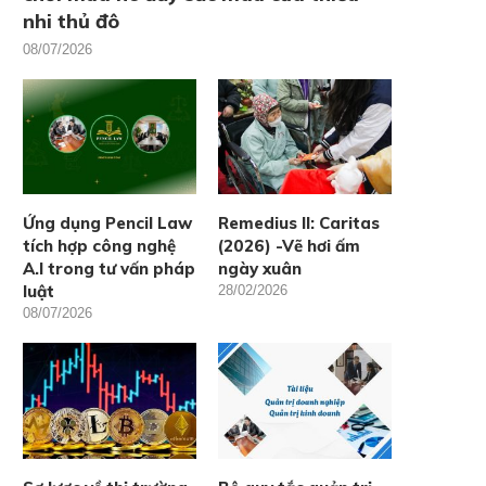
nhi thủ đô
08/07/2026
Ứng dụng Pencil Law
Remedius II: Caritas
tích hợp công nghệ
(2026) -Vẽ hơi ấm
A.I trong tư vấn pháp
ngày xuân
luật
28/02/2026
08/07/2026