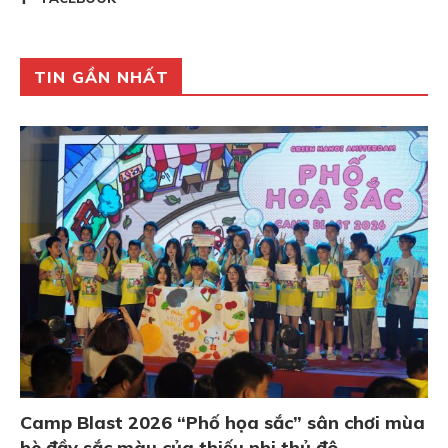
TIN GẦN NHẤT
Camp Blast 2026 “Phố họa sắc” sân chơi mùa
hè đầy sắc màu của thiếu nhi thủ đô