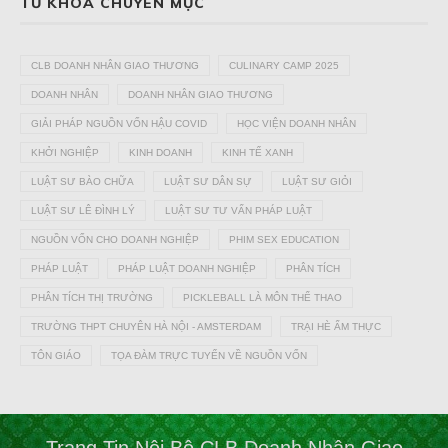
TỪ KHÓA CHUYÊN MỤC
CLB DOANH NHÂN GIAO THƯƠNG
CULINARY CAMP 2025
DOANH NHÂN
DOANH NHÂN GIAO THƯƠNG
GIẢI PHÁP NGUỒN VỐN HẬU COVID
HỌC VIỆN DOANH NHÂN
KHỞI NGHIỆP
KINH DOANH
KINH TẾ XANH
LUẬT SƯ BÀO CHỮA
LUẬT SƯ DÂN SỰ
LUẬT SƯ GIỎI
LUẬT SƯ LÊ ĐÌNH LÝ
LUẬT SƯ TƯ VẤN PHÁP LUẬT
NGUỒN VỐN CHO DOANH NGHIỆP
PHIM SEX EDUCATION
PHÁP LUẬT
PHÁP LUẬT DOANH NGHIỆP
PHÂN TÍCH
PHÂN TÍCH THỊ TRƯỜNG
PICKLEBALL LÀ MÔN THỂ THAO
TRƯỜNG THPT CHUYÊN HÀ NỘI - AMSTERDAM
TRẠI HÈ ẨM THỰC
TÔN GIÁO
TỌA ĐÀM TRỰC TUYẾN VỀ NGUỒN VỐN