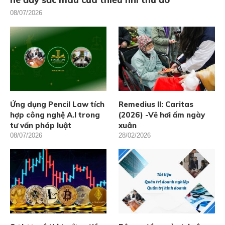
08/07/2026
Ứng dụng Pencil Law tích
Remedius II: Caritas
hợp công nghệ A.I trong
(2026) -Vẽ hơi ấm ngày
tư vấn pháp luật
xuân
08/07/2026
28/02/2026