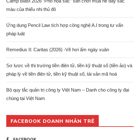
Camp Blast 2026 “Phố họa sắc” sân chơi mùa hè đầy sắc
màu của thiếu nhi thủ đô
Ứng dụng Pencil Law tích hợp công nghệ A.I trong tư vấn
pháp luật
Remedius II: Caritas (2026) -Vẽ hơi ấm ngày xuân
Sơ lược về thị trường tiền điện tử, tiền kỹ thuật số (tiền ảo) và
pháp lý về tiền điện tử, tiền kỹ thuật số, tài sản mã hoá
Bộ quy tắc quản trị công ty Việt Nam – Danh cho công ty đại
chúng tại Việt Nam
FACEBOOK DOANH NHÂN TRẺ
FACEBOOK