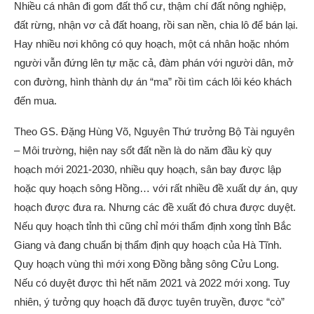
Nhiều cá nhân đi gom đất thổ cư, thậm chí đất nông nghiệp,
đất rừng, nhận vơ cả đất hoang, rồi san nền, chia lô để bán lại.
Hay nhiều nơi không có quy hoạch, một cá nhân hoặc nhóm
người vẫn đứng lên tự mặc cả, đàm phán với người dân, mở
con đường, hình thành dự án “ma” rồi tìm cách lôi kéo khách
đến mua.
Theo GS. Đặng Hùng Võ, Nguyên Thứ trưởng Bộ Tài nguyên
– Môi trường, hiện nay sốt đất nền là do năm đầu kỳ quy
hoạch mới 2021-2030, nhiều quy hoạch, sân bay được lập
hoặc quy hoạch sông Hồng… với rất nhiều đề xuất dự án, quy
hoạch được đưa ra. Nhưng các đề xuất đó chưa được duyệt.
Nếu quy hoạch tỉnh thì cũng chỉ mới thẩm định xong tỉnh Bắc
Giang và đang chuẩn bị thẩm định quy hoạch của Hà Tĩnh.
Quy hoạch vùng thì mới xong Đồng bằng sông Cửu Long.
Nếu có duyệt được thì hết năm 2021 và 2022 mới xong. Tuy
nhiên, ý tưởng quy hoạch đã được tuyên truyền, được “cò”