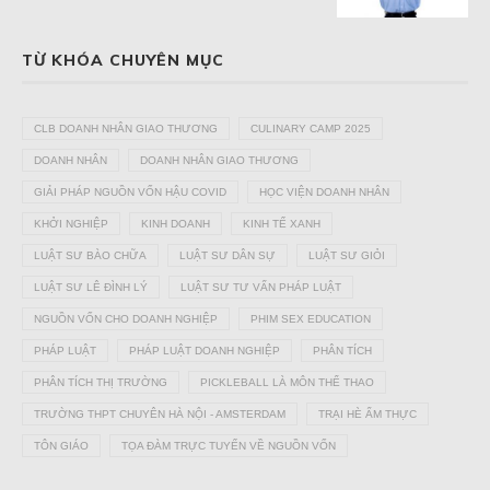
TỪ KHÓA CHUYÊN MỤC
CLB DOANH NHÂN GIAO THƯƠNG
CULINARY CAMP 2025
DOANH NHÂN
DOANH NHÂN GIAO THƯƠNG
GIẢI PHÁP NGUỒN VỐN HẬU COVID
HỌC VIỆN DOANH NHÂN
KHỞI NGHIỆP
KINH DOANH
KINH TẾ XANH
LUẬT SƯ BÀO CHỮA
LUẬT SƯ DÂN SỰ
LUẬT SƯ GIỎI
LUẬT SƯ LÊ ĐÌNH LÝ
LUẬT SƯ TƯ VẤN PHÁP LUẬT
NGUỒN VỐN CHO DOANH NGHIỆP
PHIM SEX EDUCATION
PHÁP LUẬT
PHÁP LUẬT DOANH NGHIỆP
PHÂN TÍCH
PHÂN TÍCH THỊ TRƯỜNG
PICKLEBALL LÀ MÔN THỂ THAO
TRƯỜNG THPT CHUYÊN HÀ NỘI - AMSTERDAM
TRẠI HÈ ẨM THỰC
TÔN GIÁO
TỌA ĐÀM TRỰC TUYẾN VỀ NGUỒN VỐN