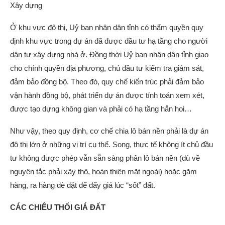
Xây dựng
Ở khu vực đô thị, Uỷ ban nhân dân tỉnh có thẩm quyền quy
định khu vực trong dự án đã được đầu tư hạ tầng cho người
dân tự xây dựng nhà ở. Đồng thời Uỷ ban nhân dân tỉnh giao
cho chính quyền địa phương, chủ đầu tư kiểm tra giám sát,
đảm bảo đồng bộ. Theo đó, quy chế kiến trúc phải đảm bảo
vận hành đồng bộ, phát triển dự án được tính toán xem xét,
được tạo dựng không gian và phải có hạ tầng hẳn hoi…
Như vậy, theo quy định, cơ chế chia lô bán nền phải là dự án
đô thị lớn ở những vị trí cụ thể. Song, thực tế không ít chủ đầu
tư không được phép vẫn sẵn sàng phân lô bán nền (dù về
nguyên tắc phải xây thô, hoàn thiện mặt ngoài) hoặc găm
hàng, ra hàng dè dặt để đẩy giá lúc “sốt” đất.
CÁC CHIÊU THỔI GIÁ ĐẤT