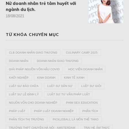
Nữ doanh nhân trẻ tâm huyết với
ngành du lịch.
18/08/2021
TỪ KHÓA CHUYÊN MỤC
CLB DOANH NHÂN GIAO THƯƠNG
CULINARY CAMP 2025
DOANH NHÂN
DOANH NHÂN GIAO THƯƠNG
GIẢI PHÁP NGUỒN VỐN HẬU COVID
HỌC VIỆN DOANH NHÂN
KHỞI NGHIỆP
KINH DOANH
KINH TẾ XANH
LUẬT SƯ BÀO CHỮA
LUẬT SƯ DÂN SỰ
LUẬT SƯ GIỎI
LUẬT SƯ LÊ ĐÌNH LÝ
LUẬT SƯ TƯ VẤN PHÁP LUẬT
NGUỒN VỐN CHO DOANH NGHIỆP
PHIM SEX EDUCATION
PHÁP LUẬT
PHÁP LUẬT DOANH NGHIỆP
PHÂN TÍCH
PHÂN TÍCH THỊ TRƯỜNG
PICKLEBALL LÀ MÔN THỂ THAO
TRƯỜNG THPT CHUYÊN HÀ NỘI - AMSTERDAM
TRẠI HÈ ẨM THỰC