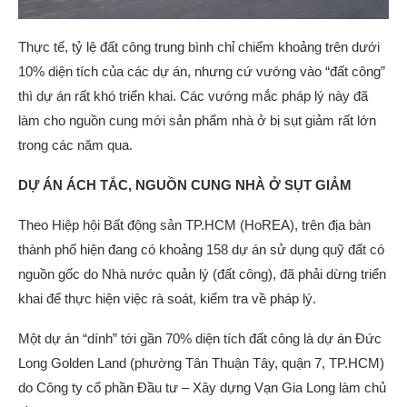
Thực tế, tỷ lệ đất công trung bình chỉ chiếm khoảng trên dưới
10% diện tích của các dự án, nhưng cứ vướng vào “đất công”
thì dự án rất khó triển khai. Các vướng mắc pháp lý này đã
làm cho nguồn cung mới sản phẩm nhà ở bị sụt giảm rất lớn
trong các năm qua.
DỰ ÁN ÁCH TẮC,
NGUỒN CUNG NHÀ Ở
SỤT GIẢM
Theo Hiệp hội Bất động sản TP.HCM (HoREA), trên địa bàn
thành phố hiện đang có khoảng 158 dự án sử dụng quỹ đất có
nguồn gốc do Nhà nước quản lý (đất công), đã phải dừng triển
khai để thực hiện việc rà soát, kiểm tra về pháp lý.
Một dự án “dính” tới gần 70% diện tích đất công là dự án Đức
Long Golden Land (phường Tân Thuận Tây, quận 7, TP.HCM)
do Công ty cổ phần Đầu tư – Xây dựng Vạn Gia Long làm chủ