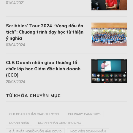
01/04/2021
Scribbles’ Tour 2024 “Vọng dấu ẩn
tích”: Chương trình dạy học từ thiện
ý nghĩa
03/04/2024
CLB Doanh nhân giao thương tổ
chức lớp học Giám đốc kinh doanh
(CCO)
20/03/2024
TỪ KHÓA CHUYÊN MỤC
CLB DOANH NHÂN GIAO THƯƠNG
CULINARY CAMP 2025
DOANH NHÂN
DOANH NHÂN GIAO THƯƠNG
GIẢI PHÁP NGUỒN VỐN HẬU COVID
HỌC VIỆN DOANH NHÂN