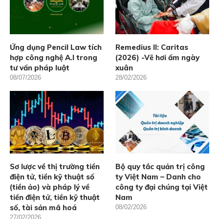
Ứng dụng Pencil Law tích
Remedius II: Caritas
hợp công nghệ A.I trong
(2026) -Vẽ hơi ấm ngày
tư vấn pháp luật
xuân
08/07/2026
28/02/2026
Sơ lược về thị trường tiền
Bộ quy tắc quản trị công
điện tử, tiền kỹ thuật số
ty Việt Nam – Danh cho
(tiền ảo) và pháp lý về
công ty đại chúng tại Việt
tiền điện tử, tiền kỹ thuật
Nam
số, tài sản mã hoá
08/02/2026
27/02/2026