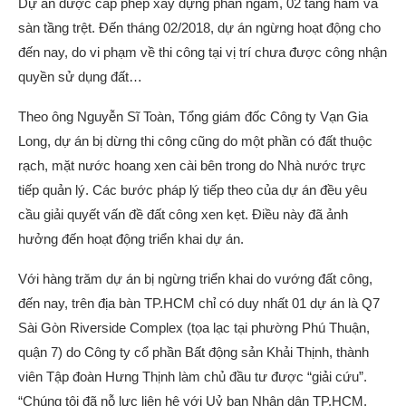
Dự án được cấp phép xây dựng phần ngầm, 02 tầng hầm và
sàn tầng trệt. Đến tháng 02/2018, dự án ngừng hoạt động cho
đến nay, do vi phạm về thi công tại vị trí chưa được công nhận
quyền sử dụng đất…
Theo ông Nguyễn Sĩ Toàn, Tổng giám đốc Công ty Vạn Gia
Long, dự án bị dừng thi công cũng do một phần có đất thuộc
rạch, mặt nước hoang xen cài bên trong do Nhà nước trực
tiếp quản lý. Các bước pháp lý tiếp theo của dự án đều yêu
cầu giải quyết vấn đề đất công xen kẹt. Điều này đã ảnh
hưởng đến hoạt động triển khai dự án.
Với hàng trăm dự án bị ngừng triển khai do vướng đất công,
đến nay, trên địa bàn TP.HCM chỉ có duy nhất 01 dự án là Q7
Sài Gòn Riverside Complex (tọa lạc tại phường Phú Thuận,
quận 7) do Công ty cổ phần Bất động sản Khải Thịnh, thành
viên Tập đoàn Hưng Thịnh làm chủ đầu tư được “giải cứu”.
“Chúng tôi đã nỗ lực liên hệ với Uỷ ban Nhân dân TP.HCM,