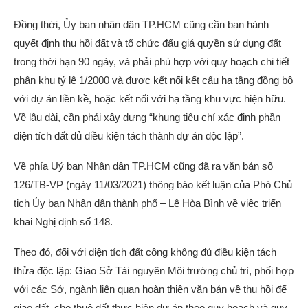
Đồng thời, Ủy ban nhân dân TP.HCM cũng cần ban hành
quyết định thu hồi đất và tổ chức đấu giá quyền sử dụng đất
trong thời hạn 90 ngày, và phải phù hợp với quy hoạch chi tiết
phân khu tỷ lệ 1/2000 và được kết nối kết cấu hạ tầng đồng bộ
với dự án liền kề, hoặc kết nối với hạ tầng khu vực hiện hữu.
Về lâu dài, cần phải xây dựng “khung tiêu chí xác định phần
diện tích đất đủ điều kiện tách thành dự án độc lập”.
Về phía Uỷ ban Nhân dân TP.HCM cũng đã ra văn bản số
126/TB-VP (ngày 11/03/2021) thông báo kết luận của Phó Chủ
tịch Ủy ban Nhân dân thành phố – Lê Hòa Bình về việc triển
khai Nghị định số 148.
Theo đó, đối với diện tích đất công không đủ điều kiện tách
thửa độc lập: Giao Sở Tài nguyên Môi trường chủ trì, phối hợp
với các Sở, ngành liên quan hoàn thiện văn bản về thu hồi để
giao đất, cho thuê đất thực hiện dự án theo quy hoạch và quy