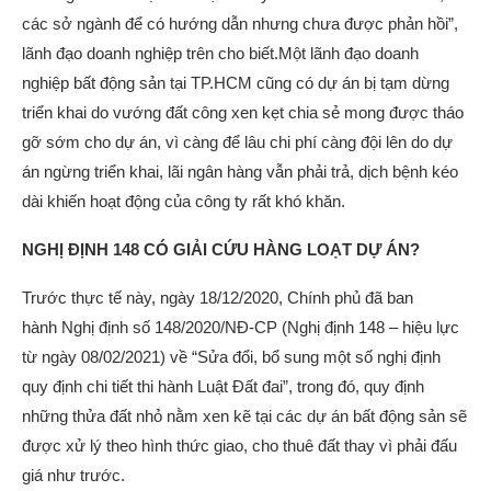
các sở ngành để có hướng dẫn nhưng chưa được phản hồi”,
lãnh đạo doanh nghiệp trên cho biết.Một lãnh đạo doanh
nghiệp bất động sản tại TP.HCM cũng có dự án bị tạm dừng
triển khai do vướng đất công xen kẹt chia sẻ mong được tháo
gỡ sớm cho dự án, vì càng để lâu chi phí càng đội lên do dự
án ngừng triển khai, lãi ngân hàng vẫn phải trả, dịch bệnh kéo
dài khiến hoạt động của công ty rất khó khăn.
NGHỊ ĐỊNH
148 CÓ GIẢI CỨU HÀNG LOẠT DỰ ÁN?
Trước thực tế này, ngày 18/12/2020, Chính phủ đã ban
hành Nghị định số 148/2020/NĐ-CP (Nghị định 148 – hiệu lực
từ ngày 08/02/2021) về “Sửa đổi, bổ sung một số nghị định
quy định chi tiết thi hành Luật Đất đai”, trong đó, quy định
những thửa đất nhỏ nằm xen kẽ tại các dự án bất động sản sẽ
được xử lý theo hình thức giao, cho thuê đất thay vì phải đấu
giá như trước.