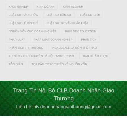
KHỞI NGHIỆP
KINH DOANH
KINH TẾ XANH
LUẬT SƯ BÀO CHỮA
LUẬT SƯ DÂN SỰ
LUẬT SƯ GIỎI
LUẬT SƯ LÊ ĐÌNH LÝ
LUẬT SƯ TƯ VẤN PHÁP LUẬT
NGUỒN VỐN CHO DOANH NGHIỆP
PHIM SEX EDUCATION
PHÁP LUẬT
PHÁP LUẬT DOANH NGHIỆP
PHÂN TÍCH
PHÂN TÍCH THỊ TRƯỜNG
PICKLEBALL LÀ MÔN THỂ THAO
TRƯỜNG THPT CHUYÊN HÀ NỘI - AMSTERDAM
TRẠI HÈ ẨM THỰC
TÔN GIÁO
TỌA ĐÀM TRỰC TUYẾN VỀ NGUỒN VỐN
Trang Tin Nội Bộ CLB Doanh Nhân Giao
Thương
Liên hệ: btv.doanhnhangiaothuong@gmail.com