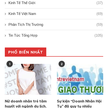
Kinh Tế Thế Giới
(37)
Kinh Tế Việt Nam
(69)
Phân Tích Thị Trường
(59)
Tin Tức Tổng Hợp
(105)
PHỔ BIẾN NHẤT
1
2
Nữ doanh nhân trẻ tâm
Sự kiện “Doanh Nhân Hội
huyết với ngành du lịch.
Tụ” đã quy tụ nhiều