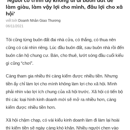
‘Người có trình độ không ai đi buôn đất để
làm giàu, làm vậy lợi cho mình, đâu lợi cho xã
hội’
viết bởi
Doanh Nhân Giao Thương
06/11/2021
Tôi cũng từng buôn đất đai nhà cửa, có thắng, có thua nên
cũng có cái nhìn riêng. Lúc đầu buôn đất,
sau
buôn nhà rồi đến
buôn căn hộ chung cư. Bán, cho thuê, lướt sóng đầu cuối kiểu
gì cũng “chơi”.
Càng tham gia nhiều thì càng kiếm được nhiều tiền. Nhưng
tiền ấy chỉ làm lợi cho mình không làm lợi cho xã hội. Mình
phải nhìn vào lợi ích chung của xã hội trước. Xã hội có tiến bộ
thì các loại hình kinh doanh mới sẽ mở ra nhiều hơn, càng
kiếm được nhiều tiền hơn.
Xã hội chậm chạp, có vài kiểu kinh doanh làm đi làm lại hoài
thì kiếm tiền sẽ ngày càng khó khăn. Nhiều người chen vào