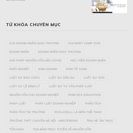
TỪ KHÓA CHUYÊN MỤC
CLB DOANH NHÂN GIAO THƯƠNG
CULINARY CAMP 2025
DOANH NHÂN
DOANH NHÂN GIAO THƯƠNG
GIẢI PHÁP NGUỒN VỐN HẬU COVID
HỌC VIỆN DOANH NHÂN
KHỞI NGHIỆP
KINH DOANH
KINH TẾ XANH
LUẬT SƯ BÀO CHỮA
LUẬT SƯ DÂN SỰ
LUẬT SƯ GIỎI
LUẬT SƯ LÊ ĐÌNH LÝ
LUẬT SƯ TƯ VẤN PHÁP LUẬT
NGUỒN VỐN CHO DOANH NGHIỆP
PHIM SEX EDUCATION
PHÁP LUẬT
PHÁP LUẬT DOANH NGHIỆP
PHÂN TÍCH
PHÂN TÍCH THỊ TRƯỜNG
PICKLEBALL LÀ MÔN THỂ THAO
TRƯỜNG THPT CHUYÊN HÀ NỘI - AMSTERDAM
TRẠI HÈ ẨM THỰC
TÔN GIÁO
TỌA ĐÀM TRỰC TUYẾN VỀ NGUỒN VỐN