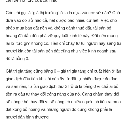
căn trên lợi tức của cái nhà.
Còn cái gọi là “giá thị trường” ở ta là dựa vào cơ sở nào? Chả
dựa vào cơ sở nào cả, hét được bao nhiêu cứ hét. Việc cho
phép mua
bán đất
nền
và không đánh thuế đất, tài sản bỏ
hoang đã dẫn đến phá vỡ quy luật kinh tế này. Đất nền mang
lại lợi tức gì? Không có. Tiền chỉ chạy từ túi người này sang túi
người kia còn tài sản trên đất cũng như việc kinh doanh
sau
đó
là bằng 0.
Giá trị gia tăng cũng bằng 0 – giá trị gia tăng chỉ xuất hiện ở lần
giao dịch đầu tiên khi cái nền ấy từ đất tự nhiên được đo đạc
và san nền, từ lần giao dịch thứ 2 trở đi là bằng 0 vì chả ai bỏ
tiền ra đầu tư thay đổi
cô
ng năng của nó. Càng chậm thay đổi
sẽ càng khó thay đổi vì sẽ càng có nhiều người bỏ tiền ra mua
đất xong bỏ hoang và những người đó cũng không phải là
người dân bình thường.