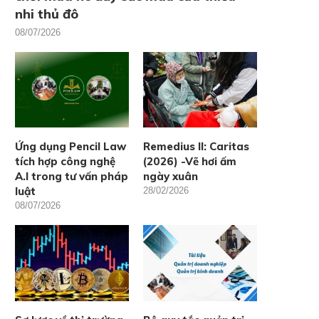
nhi thủ đô
08/07/2026
Ứng dụng Pencil Law
Remedius II: Caritas
tích hợp công nghệ
(2026) -Vẽ hơi ấm
A.I trong tư vấn pháp
ngày xuân
luật
28/02/2026
08/07/2026