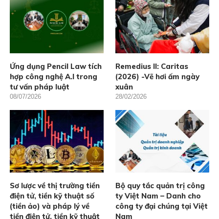
Ứng dụng Pencil Law tích
Remedius II: Caritas
hợp công nghệ A.I trong
(2026) -Vẽ hơi ấm ngày
tư vấn pháp luật
xuân
08/07/2026
28/02/2026
Sơ lược về thị trường tiền
Bộ quy tắc quản trị công
điện tử, tiền kỹ thuật số
ty Việt Nam – Danh cho
(tiền ảo) và pháp lý về
công ty đại chúng tại Việt
tiền điện tử, tiền kỹ thuật
Nam