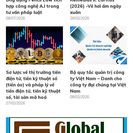
hợp công nghệ A.I trong
(2026) -Vẽ hơi ấm ngày
tư vấn pháp luật
xuân
08/07/2026
28/02/2026
Sơ lược về thị trường tiền
Bộ quy tắc quản trị công
điện tử, tiền kỹ thuật số
ty Việt Nam – Danh cho
(tiền ảo) và pháp lý về
công ty đại chúng tại Việt
tiền điện tử, tiền kỹ thuật
Nam
số, tài sản mã hoá
08/02/2026
27/02/2026