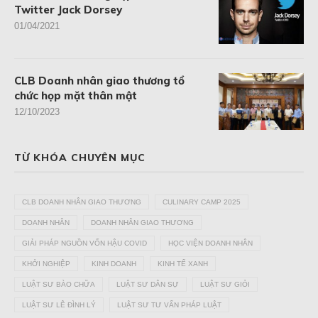
Twitter Jack Dorsey
01/04/2021
CLB Doanh nhân giao thương tổ
chức họp mặt thân mật
12/10/2023
TỪ KHÓA CHUYÊN MỤC
CLB DOANH NHÂN GIAO THƯƠNG
CULINARY CAMP 2025
DOANH NHÂN
DOANH NHÂN GIAO THƯƠNG
GIẢI PHÁP NGUỒN VỐN HẬU COVID
HỌC VIỆN DOANH NHÂN
KHỞI NGHIỆP
KINH DOANH
KINH TẾ XANH
LUẬT SƯ BÀO CHỮA
LUẬT SƯ DÂN SỰ
LUẬT SƯ GIỎI
LUẬT SƯ LÊ ĐÌNH LÝ
LUẬT SƯ TƯ VẤN PHÁP LUẬT