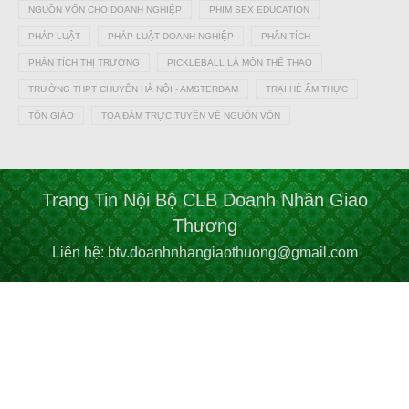
NGUỒN VỐN CHO DOANH NGHIỆP
PHIM SEX EDUCATION
PHÁP LUẬT
PHÁP LUẬT DOANH NGHIỆP
PHÂN TÍCH
PHÂN TÍCH THỊ TRƯỜNG
PICKLEBALL LÀ MÔN THỂ THAO
TRƯỜNG THPT CHUYÊN HÀ NỘI - AMSTERDAM
TRẠI HÈ ẨM THỰC
TÔN GIÁO
TỌA ĐÀM TRỰC TUYẾN VỀ NGUỒN VỐN
Trang Tin Nội Bộ CLB Doanh Nhân Giao
Thương
Liên hệ: btv.doanhnhangiaothuong@gmail.com