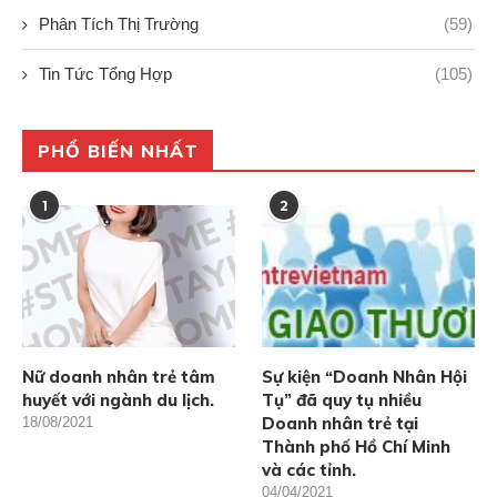
Phân Tích Thị Trường
(59)
Tin Tức Tổng Hợp
(105)
PHỔ BIẾN NHẤT
1
2
Nữ doanh nhân trẻ tâm
Sự kiện “Doanh Nhân Hội
huyết với ngành du lịch.
Tụ” đã quy tụ nhiều
Doanh nhân trẻ tại
18/08/2021
Thành phố Hồ Chí Minh
và các tỉnh.
04/04/2021