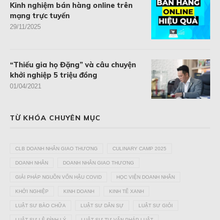
Kinh nghiệm bán hàng online trên
mạng trực tuyến
29/11/2025
“Thiếu gia họ Đặng” và câu chuyện
khởi nghiệp 5 triệu đồng
01/04/2021
TỪ KHÓA CHUYÊN MỤC
CLB DOANH NHÂN GIAO THƯƠNG
CULINARY CAMP 2025
DOANH NHÂN
DOANH NHÂN GIAO THƯƠNG
GIẢI PHÁP NGUỒN VỐN HẬU COVID
HỌC VIỆN DOANH NHÂN
KHỞI NGHIỆP
KINH DOANH
KINH TẾ XANH
LUẬT SƯ BÀO CHỮA
LUẬT SƯ DÂN SỰ
LUẬT SƯ GIỎI
LUẬT SƯ LÊ ĐÌNH LÝ
LUẬT SƯ TƯ VẤN PHÁP LUẬT