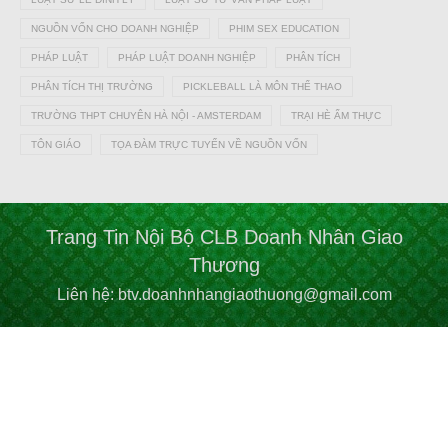
NGUỒN VỐN CHO DOANH NGHIỆP
PHIM SEX EDUCATION
PHÁP LUẬT
PHÁP LUẬT DOANH NGHIỆP
PHÂN TÍCH
PHÂN TÍCH THỊ TRƯỜNG
PICKLEBALL LÀ MÔN THỂ THAO
TRƯỜNG THPT CHUYÊN HÀ NỘI - AMSTERDAM
TRẠI HÈ ẨM THỰC
TÔN GIÁO
TỌA ĐÀM TRỰC TUYẾN VỀ NGUỒN VỐN
Trang Tin Nội Bộ CLB Doanh Nhân Giao
Thương
Liên hệ: btv.doanhnhangiaothuong@gmail.com