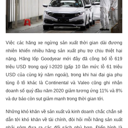
Việc các hãng xe ngừng sản xuất thời gian dài đương
nhiên khiến nhiều hãng sản xuất phụ trợ chịu thiệt hại
nặng. Hãng lốp Goodyear mới đây đã công bố lỗ 619
triệu USD trong quý I-2020 (gấp 10 lần mức lỗ 61 triệu
USD của cùng kỳ năm ngoái), trong khi hai đại gia phụ
tùng ô tô khác là Continental và Valeo cũng ghi nhận
doanh số quý đầu năm 2020 giảm tương ứng 11% và 8%
và dự báo còn sụt giảm mạnh trong thời gian tới.
Những khó khăn về sản xuất và kinh doanh chắc chắn sẽ
dẫn tới khó khăn về tài chính, đòi hỏi mỗi hãng sản xuất
phải sớm đưa ra các đối sách phù hợp. Điển hình là