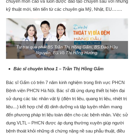
chuyên môn cao và luôn được đào tạo chuyên sâu với những
kỹ thuật mới, tiên tiến từ các chuyên gia Mỹ, Nhật, EU…….
Từ trái qua phải BS.Trần Thị Hồng Gấm, BS.Đào Hữu
Nguyên, BS.Võ Thị Hồng Hướng.
Bác sĩ chuyên khoa 1 – Trần Thị Hồng Gấm
Bác sĩ Gấm có trên 7 năm kinh nghiệm trong lĩnh vực PHCN
Bệnh viện PHCN Hà Nội. Bác sĩ đã ứng dụng thiết bị hiện đại
sử dụng các tác nhân vật lý (điện trị liệu, quang trị liệu, nhiệt trị
liệu…) kết hợp chế độ dinh dưỡng và tập luyện nhằm mang
đến phương pháp trị liệu toàn diện cho các bệnh nhân. Việc sử
dụng VLTL – PHCN được áp dụng thường xuyên giúp người
bệnh thoát khỏi những di chứng nặng nề sau phẫu thuật, điều