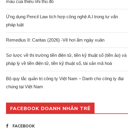
màu của thiếu nhi thủ đô
Ứng dụng Pencil Law tích hợp công nghệ A.I trong tư vấn
pháp luật
Remedius II: Caritas (2026) -Vẽ hơi ấm ngày xuân
Sơ lược về thị trường tiền điện tử, tiền kỹ thuật số (tiền ảo) và
pháp lý về tiền điện tử, tiền kỹ thuật số, tài sản mã hoá
Bộ quy tắc quản trị công ty Việt Nam – Danh cho công ty đại
chúng tại Việt Nam
FACEBOOK DOANH NHÂN TRẺ
FACEBOOK