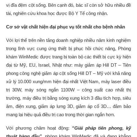
vị đĩa đệm cột sống. Bên cạnh đó, bác sĩ còn sở hữu nhiều đề
tài, nghiên cứu khoa học được Bộ Y Tế công nhận.
Cơ sở vật chất hiện đại phục vụ tốt nhất cho bệnh nhân
Với lợi thế trên nền tảng doanh nghiệp nhiều năm kinh nghiệm
trong lĩnh vực cung ứng thiết bị phục hồi chức năng, Phòng
khám WinMedic được trang bị toàn bộ các thiết bị cực kỳ hiện
đại từ Mỹ, EU, Israel, Nhật như: máy giảm áp Hill DT – Tiên
phong công nghệ giảm áp cột sống Hill DT – Mỹ với khả năng
xử lý 10.000 xung/mm hiện đại nhất Việt Nam, máy laser điều
trị 30W, máy sóng ngắn 1100W – công suất cao nhất thị
trường, máy điều trị bằng sóng xung kích 3 đầu tích hợp, siêu
âm, điện xung, giảm áp lưng 3D, giảm áp cổ 3D… đảm bảo
mang lại hiệu quả điều trị cao trong thời gian ngắn hơn.
Với phương châm hoạt động:
“Giải pháp tiên phong, kỹ
thuật hàng đầu”
, phòng khám WinMedic đã và đang khẳng