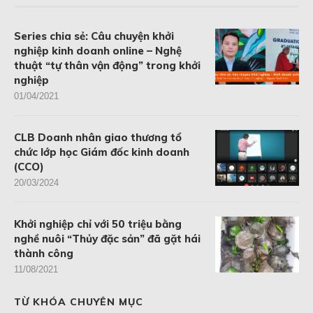
Series chia sẻ: Câu chuyện khởi
nghiệp kinh doanh online – Nghệ
thuật “tự thân vận động” trong khởi
nghiệp
01/04/2021
CLB Doanh nhân giao thương tổ
chức lớp học Giám đốc kinh doanh
(CCO)
20/03/2024
Khởi nghiệp chỉ với 50 triệu bằng
nghề nuôi “Thủy đặc sản” đã gặt hái
thành công
11/08/2021
TỪ KHÓA CHUYÊN MỤC