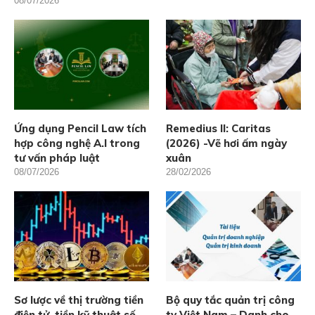
08/07/2026
Ứng dụng Pencil Law tích
Remedius II: Caritas
hợp công nghệ A.I trong
(2026) -Vẽ hơi ấm ngày
tư vấn pháp luật
xuân
08/07/2026
28/02/2026
Sơ lược về thị trường tiền
Bộ quy tắc quản trị công
điện tử, tiền kỹ thuật số
ty Việt Nam – Danh cho