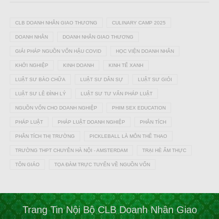
CLB DOANH NHÂN GIAO THƯƠNG
CULINARY CAMP 2025
DOANH NHÂN
DOANH NHÂN GIAO THƯƠNG
GIẢI PHÁP NGUỒN VỐN HẬU COVID
HỌC VIỆN DOANH NHÂN
KHỞI NGHIỆP
KINH DOANH
KINH TẾ XANH
LUẬT SƯ BÀO CHỮA
LUẬT SƯ DÂN SỰ
LUẬT SƯ GIỎI
LUẬT SƯ LÊ ĐÌNH LÝ
LUẬT SƯ TƯ VẤN PHÁP LUẬT
NGUỒN VỐN CHO DOANH NGHIỆP
PHIM SEX EDUCATION
PHÁP LUẬT
PHÁP LUẬT DOANH NGHIỆP
PHÂN TÍCH
PHÂN TÍCH THỊ TRƯỜNG
PICKLEBALL LÀ MÔN THỂ THAO
TRƯỜNG THPT CHUYÊN HÀ NỘI - AMSTERDAM
TRẠI HÈ ẨM THỰC
TÔN GIÁO
TỌA ĐÀM TRỰC TUYẾN VỀ NGUỒN VỐN
Trang Tin Nội Bộ CLB Doanh Nhân Giao