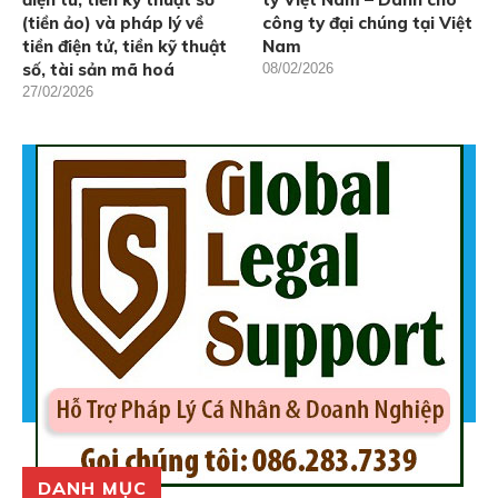
(tiền ảo) và pháp lý về
công ty đại chúng tại Việt
tiền điện tử, tiền kỹ thuật
Nam
số, tài sản mã hoá
08/02/2026
27/02/2026
DANH MỤC