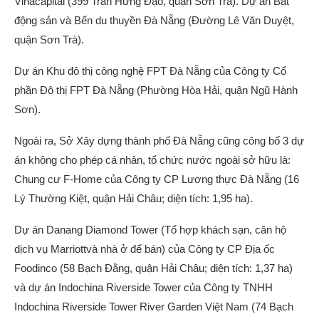
Vinacapital (399 Trần Hưng Đạo, quận Sơn Trà). Dự án Bất
động sản và Bến du thuyền Đà Nẵng (Đường Lê Văn Duyệt,
quận Sơn Trà).
Dự án Khu đô thị công nghệ FPT Đà Nẵng của Công ty Cổ
phần Đô thị FPT Đà Nẵng (Phường Hòa Hải, quận Ngũ Hành
Sơn).
Ngoài ra, Sở Xây dựng thành phố Đà Nẵng cũng công bố 3 dự
án không cho phép cá nhân, tổ chức nước ngoài sở hữu là:
Chung cư F-Home của Công ty CP Lương thực Đà Nẵng (16
Lý Thường Kiệt, quận Hải Châu; diện tích: 1,95 ha).
Dự án Danang Diamond Tower (Tổ hợp khách sạn, căn hộ
dịch vụ Marriottvà nhà ở để bán) của Công ty CP Địa ốc
Foodinco (58 Bạch Đằng, quận Hải Châu; diện tích: 1,37 ha)
và dự án Indochina Riverside Tower của Công ty TNHH
Indochina Riverside Tower River Garden Việt Nam (74 Bạch