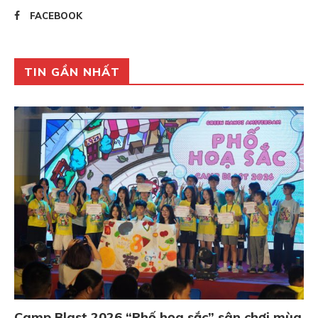
FACEBOOK
TIN GẦN NHẤT
Camp Blast 2026 “Phố họa sắc” sân chơi mùa