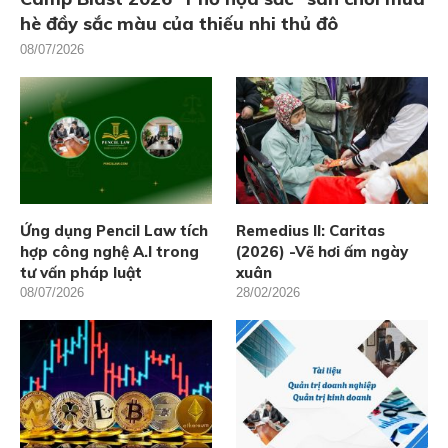
hè đầy sắc màu của thiếu nhi thủ đô
08/07/2026
Ứng dụng Pencil Law tích
Remedius II: Caritas
hợp công nghệ A.I trong
(2026) -Vẽ hơi ấm ngày
tư vấn pháp luật
xuân
08/07/2026
28/02/2026