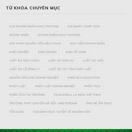
TỪ KHÓA CHUYÊN MỤC
CLB DOANH NHÂN GIAO THƯƠNG
CULINARY CAMP 2025
DOANH NHÂN
DOANH NHÂN GIAO THƯƠNG
GIẢI PHÁP NGUỒN VỐN HẬU COVID
HỌC VIỆN DOANH NHÂN
KHỞI NGHIỆP
KINH DOANH
KINH TẾ XANH
LUẬT SƯ BÀO CHỮA
LUẬT SƯ DÂN SỰ
LUẬT SƯ GIỎI
LUẬT SƯ LÊ ĐÌNH LÝ
LUẬT SƯ TƯ VẤN PHÁP LUẬT
NGUỒN VỐN CHO DOANH NGHIỆP
PHIM SEX EDUCATION
PHÁP LUẬT
PHÁP LUẬT DOANH NGHIỆP
PHÂN TÍCH
PHÂN TÍCH THỊ TRƯỜNG
PICKLEBALL LÀ MÔN THỂ THAO
TRƯỜNG THPT CHUYÊN HÀ NỘI - AMSTERDAM
TRẠI HÈ ẨM THỰC
TÔN GIÁO
TỌA ĐÀM TRỰC TUYẾN VỀ NGUỒN VỐN