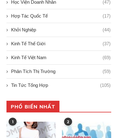
Học Viện Doanh Nhân
(47)
Hợp Tác Quốc Tế
(17)
Khởi Nghiệp
(44)
Kinh Tế Thế Giới
(37)
Kinh Tế Việt Nam
(69)
Phân Tích Thị Trường
(59)
Tin Tức Tổng Hợp
(105)
PHỔ BIẾN NHẤT
1
2