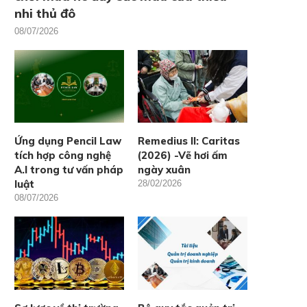
nhi thủ đô
08/07/2026
Ứng dụng Pencil Law
Remedius II: Caritas
tích hợp công nghệ
(2026) -Vẽ hơi ấm
A.I trong tư vấn pháp
ngày xuân
luật
28/02/2026
08/07/2026