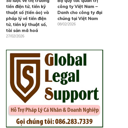
Sơ lược về thị trường
Bộ quy tắc quản trị
tiền điện tử, tiền kỹ
công ty Việt Nam –
thuật số (tiền ảo) và
Danh cho công ty đại
pháp lý về tiền điện
chúng tại Việt Nam
tử, tiền kỹ thuật số,
08/02/2026
tài sản mã hoá
27/02/2026
Đồng Nai phát huy vai trò là
Làm việc với đồng nghiệp
trung...
cao, EQ...
20/10/2024
20/10/2024