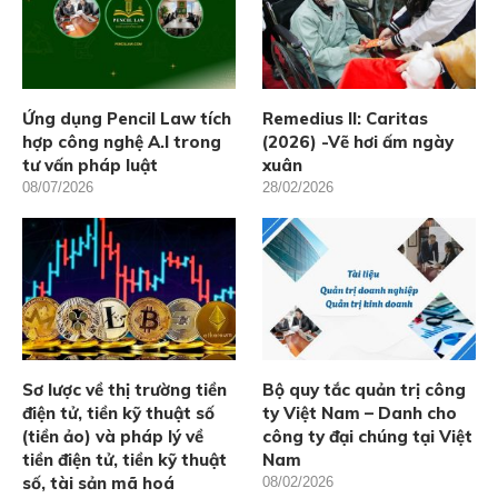
Ứng dụng Pencil Law tích
Remedius II: Caritas
hợp công nghệ A.I trong
(2026) -Vẽ hơi ấm ngày
tư vấn pháp luật
xuân
08/07/2026
28/02/2026
Sơ lược về thị trường tiền
Bộ quy tắc quản trị công
điện tử, tiền kỹ thuật số
ty Việt Nam – Danh cho
(tiền ảo) và pháp lý về
công ty đại chúng tại Việt
tiền điện tử, tiền kỹ thuật
Nam
số, tài sản mã hoá
08/02/2026