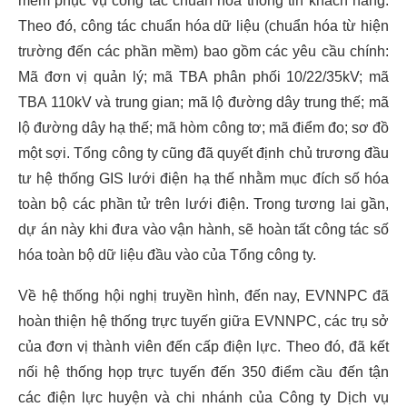
mềm phục vụ công tác chuẩn hóa thông tin khách hàng.
Theo đó, công tác chuẩn hóa dữ liệu (chuẩn hóa từ hiện
trường đến các phần mềm) bao gồm các yêu cầu chính:
Mã đơn vị quản lý; mã TBA phân phối 10/22/35kV; mã
TBA 110kV và trung gian; mã lộ đường dây trung thế; mã
lộ đường dây hạ thế; mã hòm công tơ; mã điểm đo; sơ đồ
một sợi. Tổng công ty cũng đã quyết định chủ trương đầu
tư hệ thống GIS lưới điện hạ thế nhằm mục đích số hóa
toàn bộ các phần tử trên lưới điện. Trong tương lai gần,
dự án này khi đưa vào vận hành, sẽ hoàn tất công tác số
hóa toàn bộ dữ liệu đầu vào của Tổng công ty.
Về hệ thống hội nghị truyền hình, đến nay, EVNNPC đã
hoàn thiện hệ thống trực tuyến giữa EVNNPC, các trụ sở
của đơn vị thành viên đến cấp điện lực. Theo đó, đã kết
nối hệ thống họp trực tuyến đến 350 điểm cầu đến tận
các điện lực huyện và chi nhánh của Công ty Dịch vụ