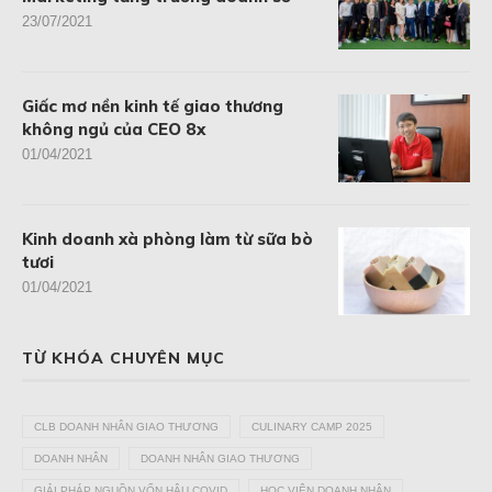
23/07/2021
Giấc mơ nền kinh tế giao thương
không ngủ của CEO 8x
01/04/2021
Kinh doanh xà phòng làm từ sữa bò
tươi
01/04/2021
TỪ KHÓA CHUYÊN MỤC
CLB DOANH NHÂN GIAO THƯƠNG
CULINARY CAMP 2025
DOANH NHÂN
DOANH NHÂN GIAO THƯƠNG
GIẢI PHÁP NGUỒN VỐN HẬU COVID
HỌC VIỆN DOANH NHÂN