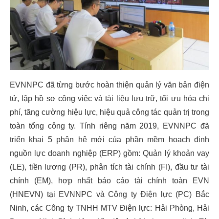
EVNNPC đã từng bước hoàn thiện quản lý văn bản điện
tử, lập hồ sơ công việc và tài liệu lưu trữ, tối ưu hóa chi
phí, tăng cường hiệu lực, hiệu quả công tác quản trị trong
toàn tổng công ty. Tính riêng năm 2019, EVNNPC đã
triển khai 5 phân hệ mới của phần mềm hoạch định
nguồn lực doanh nghiệp (ERP) gồm: Quản lý khoản vay
(LE), tiền lương (PR), phân tích tài chính (FI), đầu tư tài
chính (EM), hợp nhất báo cáo tài chính toàn EVN
(HNEVN) tại EVNNPC và Công ty Điện lực (PC) Bắc
Ninh, các Công ty TNHH MTV Điện lực: Hải Phòng, Hải