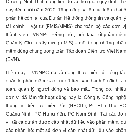
Dương, Ninh Bình đúng tiến độ và thời gian quy định. Từ
nay đến cuối năm 2020, Tổng công ty tiếp tục triển khai 5
phân hệ còn lại của Dự án Hệ thống thông tin và quản lý
tài chính – vật tư (FMIS/MMIS) cho toàn bộ các đơn vị
thành viên EVNNPC. Đồng thời, triển khai tốt phần mềm
Quản lý đầu tư xây dựng (IMIS) – một trong những phần
mềm dùng chung trong toàn Tập đoàn Điện lực Việt Nam
(EVN).
Hiện nay, EVNNPC đã và đang thực hiện tốt công tác
quản trị phần mềm, sao lưu dữ liệu, vận hành ổn định, an
toàn, quản lý người dùng và bảo mật. Trong đó, nhiều
đơn vị đã làm tốt hoạt động này là Công ty Công nghệ
thông tin điện lực miền Bắc (NPCIT), PC Phú Thọ, PC
Quảng Ninh, PC Hưng Yên, PC Nam Định. Tại các đơn
vị, tất cả dự án được cập nhật dữ liệu vào phần mềm, đủ
các phân hệ; một số đơn vị cập nhật dữ liệu vào phần