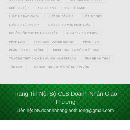
KHỞI NGHIỆP
KINH DOANH
KINH TẾ XANH
LUẬT SƯ BÀO CHỮA
LUẬT SƯ DÂN SỰ
LUẬT SƯ GIỎI
LUẬT SƯ LÊ ĐÌNH LÝ
LUẬT SƯ TƯ VẤN PHÁP LUẬT
NGUỒN VỐN CHO DOANH NGHIỆP
PHIM SEX EDUCATION
PHÁP LUẬT
PHÁP LUẬT DOANH NGHIỆP
PHÂN TÍCH
PHÂN TÍCH THỊ TRƯỜNG
PICKLEBALL LÀ MÔN THỂ THAO
TRƯỜNG THPT CHUYÊN HÀ NỘI - AMSTERDAM
TRẠI HÈ ẨM THỰC
TÔN GIÁO
TỌA ĐÀM TRỰC TUYẾN VỀ NGUỒN VỐN
Trang Tin Nội Bộ CLB Doanh Nhân Giao
Thương
Liên hệ: btv.doanhnhangiaothuong@gmail.com