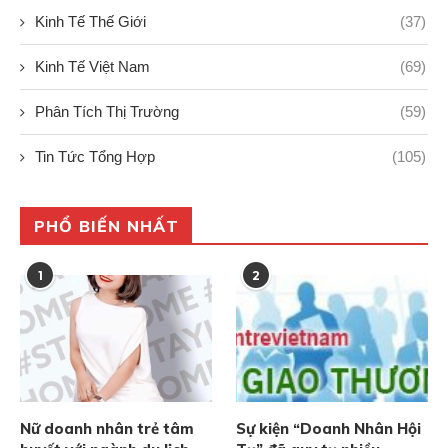
Kinh Tế Thế Giới
(37)
Kinh Tế Việt Nam
(69)
Phân Tích Thị Trường
(59)
Tin Tức Tổng Hợp
(105)
PHỔ BIẾN NHẤT
1
2
Nữ doanh nhân trẻ tâm
Sự kiện “Doanh Nhân Hội