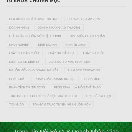
TỪ KHÓA CHUYÊN MỤC
CLB DOANH NHÂN GIAO THƯƠNG
CULINARY CAMP 2025
DOANH NHÂN
DOANH NHÂN GIAO THƯƠNG
GIẢI PHÁP NGUỒN VỐN HẬU COVID
HỌC VIỆN DOANH NHÂN
KHỞI NGHIỆP
KINH DOANH
KINH TẾ XANH
LUẬT SƯ BÀO CHỮA
LUẬT SƯ DÂN SỰ
LUẬT SƯ GIỎI
LUẬT SƯ LÊ ĐÌNH LÝ
LUẬT SƯ TƯ VẤN PHÁP LUẬT
NGUỒN VỐN CHO DOANH NGHIỆP
PHIM SEX EDUCATION
PHÁP LUẬT
PHÁP LUẬT DOANH NGHIỆP
PHÂN TÍCH
PHÂN TÍCH THỊ TRƯỜNG
PICKLEBALL LÀ MÔN THỂ THAO
TRƯỜNG THPT CHUYÊN HÀ NỘI - AMSTERDAM
TRẠI HÈ ẨM THỰC
TÔN GIÁO
TỌA ĐÀM TRỰC TUYẾN VỀ NGUỒN VỐN
Trang Tin Nội Bộ CLB Doanh Nhân Giao