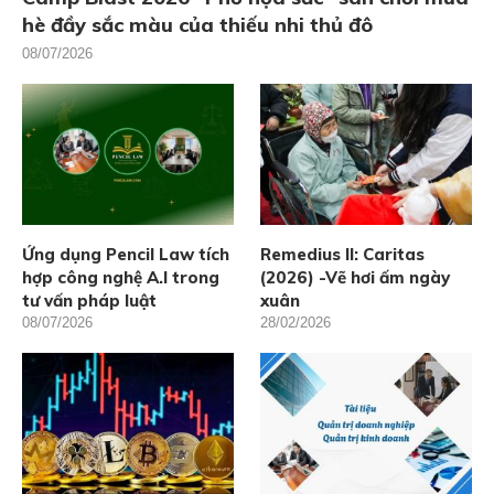
hè đầy sắc màu của thiếu nhi thủ đô
08/07/2026
Ứng dụng Pencil Law tích
Remedius II: Caritas
hợp công nghệ A.I trong
(2026) -Vẽ hơi ấm ngày
tư vấn pháp luật
xuân
08/07/2026
28/02/2026