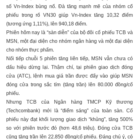
số Vn-Index bùng nổ. Đà tăng mạnh mẽ của nhóm cổ
phiếu trong rổ VN30 giúp Vn-Index tăng 10,32 điểm
(tương ứng 1,11%), lên 940,18 điểm.
Phiên hôm nay là “sàn diễn” của bộ đôi cổ phiếu TCB và
MSN, một đại diện cho nhóm ngân hàng và một đại diện
cho nhóm thực phẩm.
Nối tiếp chuỗi 5 phiên tăng liên tiếp, MSN vẫn chưa có
dấu hiệu dừng lại. Thậm chí, tại phiên giao dịch đóng
cửa (ATC), lệnh mua giá trần được đẩy vào giúp MSN
đóng cửa trong sắc tím (tăng trần) lên 80.000 đồng/cổ
phiếu.
Nhưng TCB của Ngân hàng TMCP Kỹ thương
(Techcombank) mới là “điểm sáng” của toàn sàn. Cổ
phiếu này đạt khối lượng giao dịch “khủng”, tăng 500%
so với phiên trước đó (hơn 48,6 triệu). Đóng cửa TCB
cũng tăng trần lên 22.850 đồng/cổ phiếu. Đáng chú ý, có