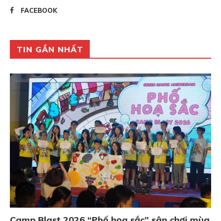
FACEBOOK
TIN GẦN NHẤT
Camp Blast 2026 “Phố họa sắc” sân chơi mùa