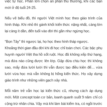
việc tự học. Phần lớn chọn an phận thủ thường, khi các bạn
mới ở độ tuổi 24-25.
Nếu vẽ biểu đồ, thì người Việt mình học theo giáo trình của
hình tháp. Khi nhỏ thì gánh khối kiến thức nặng nhất, càng lớn
lại càng ít dần, đến tuổi vào đời thì gần như ngừng học.
“Bọn Tây” thì ngược lại, họ học theo hình tháp ngược.
Khoảng thời gian đầu đời khi đi học chỉ toàn chơi. Các bậc phụ
huynh người Việt tha hồ sốt ruột. Học đã không xếp thứ hạng,
mà đứa nào cũng được lên lớp. Gặp đứa chịu học thì không
sao, mấy đứa lười lười thì vẫn được tạo điều kiện để… vừa
lười vừa học mà vẫn không bị hổng kiến thức. Họ xây dựng
giáo trình như những viên gạch xây nhà.
Mỗi năm trẻ vẫn học lại kiến thức cũ, nhưng cách áp dụng
mới. Một concept toán cơ bản, loanh quanh suốt 9 năm chỉ có
cộng trừ nhân chia. Vậy mà khi làm bài kiểm tra, có ngồi trước