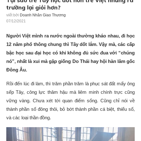
Tại sao trẻ Tây học dốt hơn trẻ Việt nhưng ra
trường lại giỏi hơn?
viết bởi
Doanh Nhân Giao Thương
07/12/2021
Người Việt mình ra nước ngoài thường kháo nhau, đi học
12 năm phổ thông chung thì Tây dốt lắm. Vậy mà, các cấp
bậc học sau đại học có khi không đủ sức đua với “chúng
nó”, nhất là xui mà gặp giống Do Thái hay hội hàn lâm gốc
Đông Âu.
Rồi đến lúc đi làm, thì trăm phần trăm là phục sát đất mấy ông
sếp Tây, công lực thâm hậu mà liêm minh chính trực cũng
vững vàng. Chưa xét tới quan điểm sống. Cũng chỉ nói về
thành phần số đông thôi, bỏ bớt thành phần cá biệt, thiểu số,
và các loại thần đồng.