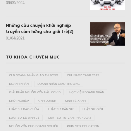
09/09/2024
Những câu chuyện khởi nghiệp
truyền cảm hứng cho giới trẻ(2)
01/04/2021
TỪ KHÓA CHUYÊN MỤC
CLB DOANH NHÂN GIAO THƯƠNG
CULINARY CAMP 2025
DOANH NHÂN
DOANH NHÂN GIAO THƯƠNG
GIẢI PHÁP NGUỒN VỐN HẬU COVID
HỌC VIỆN DOANH NHÂN
KHỞI NGHIỆP
KINH DOANH
KINH TẾ XANH
LUẬT SƯ BÀO CHỮA
LUẬT SƯ DÂN SỰ
LUẬT SƯ GIỎI
LUẬT SƯ LÊ ĐÌNH LÝ
LUẬT SƯ TƯ VẤN PHÁP LUẬT
NGUỒN VỐN CHO DOANH NGHIỆP
PHIM SEX EDUCATION