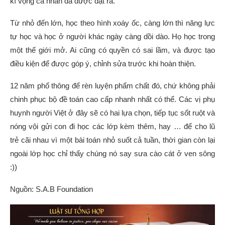
kì vọng cá nhân đã được đặt ra.
Từ nhỏ đến lớn, học theo hình xoáy ốc, càng lớn thì năng lực
tự học và học ở người khác ngày càng dồi dào. Họ học trong
một thế giới mở. Ai cũng có quyền có sai lầm, và được tạo
điều kiện để được góp ý, chỉnh sửa trước khi hoàn thiện.
12 năm phổ thông để rèn luyện phẩm chất đó, chứ không phải
chinh phục bộ đề toán cao cấp nhanh nhất có thể. Các vị phụ
huynh người Việt ở đây sẽ có hai lựa chọn, tiếp tục sốt ruột và
nóng vội gửi con đi học các lớp kèm thêm, hay … để cho lũ
trẻ cãi nhau vì một bài toán nhỏ suốt cả tuần, thời gian còn lại
ngoài lớp học chỉ thấy chúng nó say sưa cào cát ở ven sông
:))
Nguồn: S.A.B Foundation