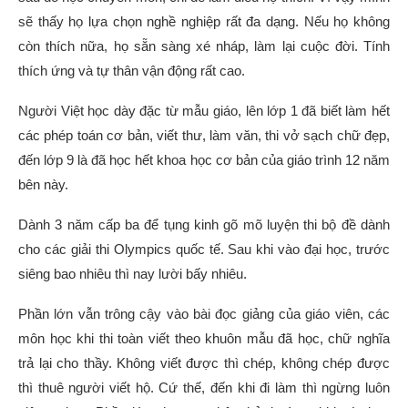
sẽ thấy họ lựa chọn nghề nghiệp rất đa dạng. Nếu họ không
còn thích nữa, họ sẵn sàng xé nháp, làm lại cuộc đời. Tính
thích ứng và tự thân vận động rất cao.
Người Việt học dày đặc từ mẫu giáo, lên lớp 1 đã biết làm hết
các phép toán cơ bản, viết thư, làm văn, thi vở sạch chữ đẹp,
đến lớp 9 là đã học hết khoa học cơ bản của giáo trình 12 năm
bên này.
Dành 3 năm cấp ba để tụng kinh gõ mõ luyện thi bộ đề dành
cho các giải thi Olympics quốc tế. Sau khi vào đại học, trước
siêng bao nhiêu thì nay lười bấy nhiêu.
Phần lớn vẫn trông cậy vào bài đọc giảng của giáo viên, các
môn học khi thi toàn viết theo khuôn mẫu đã học, chữ nghĩa
trả lại cho thầy. Không viết được thì chép, không chép được
thì thuê người viết hộ. Cứ thế, đến khi đi làm thì ngừng luôn