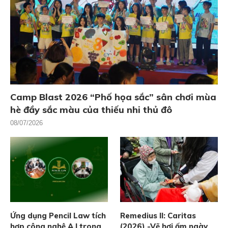
Camp Blast 2026 “Phố họa sắc” sân chơi mùa
hè đầy sắc màu của thiếu nhi thủ đô
08/07/2026
Ứng dụng Pencil Law tích
Remedius II: Caritas
hợp công nghệ A.I trong
(2026) -Vẽ hơi ấm ngày