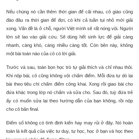
Nếu chúng nó cần thêm thời gian để cãi nhau, cô giáo cũng
đào đâu ra thời gian để đợi, có khi cả tuần tụi nhỏ mới giải
xong. Vấn đề là ở chỗ, người Việt mình sẽ rất nóng vội. Người
lớn sẽ lao vào giải cứu. Sẽ dùng hết sinh lực để giải càng
nhanh, càng khó, càng nhiều càng tốt. Còn bên này, không
một bài toán nào của cô có lời giải.
Trước và sau, toàn bọn học trò tự giải thích và chỉ nhau thôi.
Khi nộp bài, cô cũng không vội chấm điểm. Mỗi đứa tự dò lại
bài theo tiêu chí chấm điểm công khai. Xong rồi giao bài cho
đứa khác trong lớp nó chấm và sửa cho. Sau đó, tuỳ đứa trẻ
ấy có muốn sửa lại theo hướng dẫn của bạn không, rồi nộp
cho cô bản final.
Điểm số không có tính định kiến hay may rủi ở đây. Nó hoàn
toàn là kết quả của việc tư duy, tự học, học ở bạn và học theo