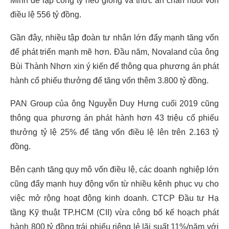
Minh để lập công ty heo giống và thức ăn chăn nuôi vốn
điều lệ 556 tỷ đồng.
Gần đây, nhiều tập đoàn tư nhân lớn đẩy mạnh tăng vốn
để phát triển mạnh mẽ hơn. Đầu năm, Novaland của ông
Bùi Thành Nhơn xin ý kiến để thông qua phương án phát
hành cổ phiếu thưởng để tăng vốn thêm 3.800 tỷ đồng.
PAN Group của ông Nguyễn Duy Hưng cuối 2019 cũng
thông qua phương án phát hành hơn 43 triệu cổ phiếu
thưởng tỷ lệ 25% để tăng vốn điều lệ lên trên 2.163 tỷ
đồng.
Bên cạnh tăng quy mô vốn điều lệ, các doanh nghiệp lớn
cũng đẩy mạnh huy động vốn từ nhiều kênh phục vụ cho
việc mở rộng hoạt động kinh doanh. CTCP Đầu tư Hạ
tầng Kỹ thuật TP.HCM (CII) vừa công bố kế hoạch phát
hành 800 tỷ đồng trái phiếu riêng lẻ lãi suất 11%/năm với