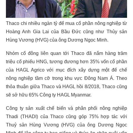
Thaco chi nhiều ngàn tỷ để mua cổ phần nông nghiệp từ
Hoàng Anh Gia Lai của Bầu Đức cũng như Thủy sản
Hùng Vương (HVG) của ông Dương Ngọc Minh.
Nhóm cổ đông liên quan tới Thaco đã nắm hàng trăm
triệu cổ phiếu HNG, tương đương hơn 35% vốn cổ phần
của HAGL Agrico với mục đích xây dựng một đế chế
nông nghiệp tầm cỡ trong khu vực Đông Nam Á. Theo
thỏa thuận giữa Thaco và HAGL hồi 8/2018, Thaco cũng
sẽ sở hữu 65% Công ty HAGL Myanmar.
Công ty sản xuất chế biến và phân phối nông nghiệp
Thadi (THADI) của Thaco cũng góp 75% hợp tác với
Thuỷ sản Hùng Vương (HVG) của ông Dương Ngọc