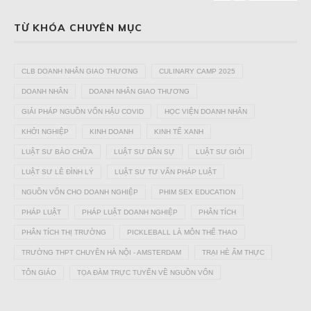
TỪ KHÓA CHUYÊN MỤC
CLB DOANH NHÂN GIAO THƯƠNG
CULINARY CAMP 2025
DOANH NHÂN
DOANH NHÂN GIAO THƯƠNG
GIẢI PHÁP NGUỒN VỐN HẬU COVID
HỌC VIỆN DOANH NHÂN
KHỞI NGHIỆP
KINH DOANH
KINH TẾ XANH
LUẬT SƯ BÀO CHỮA
LUẬT SƯ DÂN SỰ
LUẬT SƯ GIỎI
LUẬT SƯ LÊ ĐÌNH LÝ
LUẬT SƯ TƯ VẤN PHÁP LUẬT
NGUỒN VỐN CHO DOANH NGHIỆP
PHIM SEX EDUCATION
PHÁP LUẬT
PHÁP LUẬT DOANH NGHIỆP
PHÂN TÍCH
PHÂN TÍCH THỊ TRƯỜNG
PICKLEBALL LÀ MÔN THỂ THAO
TRƯỜNG THPT CHUYÊN HÀ NỘI - AMSTERDAM
TRẠI HÈ ẨM THỰC
TÔN GIÁO
TỌA ĐÀM TRỰC TUYẾN VỀ NGUỒN VỐN