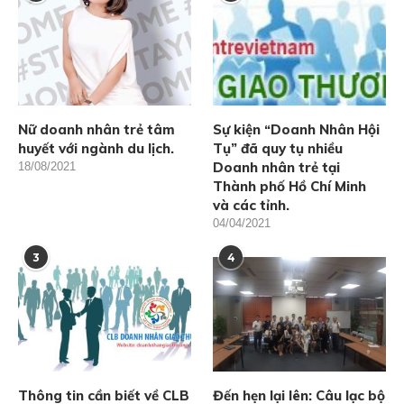
Nữ doanh nhân trẻ tâm
Sự kiện “Doanh Nhân Hội
huyết với ngành du lịch.
Tụ” đã quy tụ nhiều
Doanh nhân trẻ tại
18/08/2021
Thành phố Hồ Chí Minh
và các tỉnh.
04/04/2021
3
4
Thông tin cần biết về CLB
Đến hẹn lại lên: Câu lạc bộ