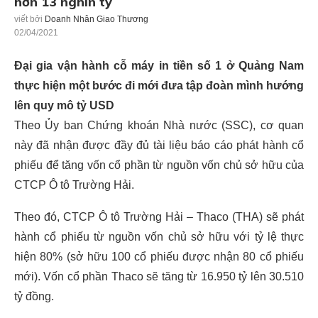
hơn 13 nghìn tỷ
viết bởi
Doanh Nhân Giao Thương
02/04/2021
Đại gia vận hành cỗ máy in tiền số 1 ở Quảng Nam
thực hiện một bước đi mới đưa tập đoàn mình hướng
lên quy mô tỷ USD
Theo Ủy ban Chứng khoán Nhà nước (SSC), cơ quan
này đã nhận được đầy đủ tài liệu báo cáo phát hành cổ
phiếu để tăng vốn cổ phần từ nguồn vốn chủ sở hữu của
CTCP Ô tô Trường Hải.
Theo đó, CTCP Ô tô Trường Hải – Thaco (THA) sẽ phát
hành cổ phiếu từ nguồn vốn chủ sở hữu với tỷ lệ thực
hiện 80% (sở hữu 100 cổ phiếu được nhận 80 cổ phiếu
mới). Vốn cổ phần Thaco sẽ tăng từ 16.950 tỷ lên 30.510
tỷ đồng.