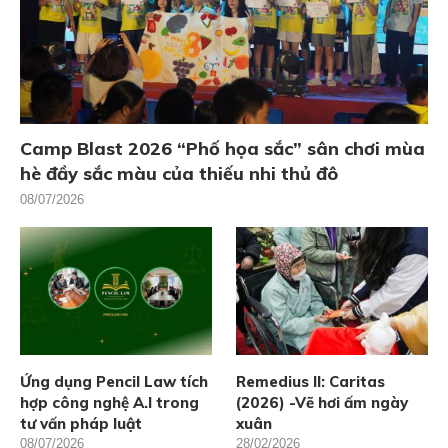
Camp Blast 2026 “Phố họa sắc” sân chơi mùa
hè đầy sắc màu của thiếu nhi thủ đô
08/07/2026
Ứng dụng Pencil Law tích
Remedius II: Caritas
hợp công nghệ A.I trong
(2026) -Vẽ hơi ấm ngày
tư vấn pháp luật
xuân
08/07/2026
28/02/2026