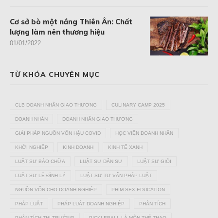
Cơ sở bò một nắng Thiên Ân: Chất
lượng làm nên thương hiệu
01/01/2022
TỪ KHÓA CHUYÊN MỤC
CLB DOANH NHÂN GIAO THƯƠNG
CULINARY CAMP 2025
DOANH NHÂN
DOANH NHÂN GIAO THƯƠNG
GIẢI PHÁP NGUỒN VỐN HẬU COVID
HỌC VIỆN DOANH NHÂN
KHỞI NGHIỆP
KINH DOANH
KINH TẾ XANH
LUẬT SƯ BÀO CHỮA
LUẬT SƯ DÂN SỰ
LUẬT SƯ GIỎI
LUẬT SƯ LÊ ĐÌNH LÝ
LUẬT SƯ TƯ VẤN PHÁP LUẬT
NGUỒN VỐN CHO DOANH NGHIỆP
PHIM SEX EDUCATION
PHÁP LUẬT
PHÁP LUẬT DOANH NGHIỆP
PHÂN TÍCH
PHÂN TÍCH THỊ TRƯỜNG
PICKLEBALL LÀ MÔN THỂ THAO