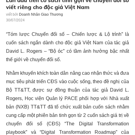
Lần đầu tiên có sách tinh gọn về chuyển đổi số
viết riêng cho độc giả Việt Nam
viết bởi
Doanh Nhân Giao Thương
30/07/2024
“Tóm lược Chuyển đổi số – Chiến lược & Lộ trình” là
cuốn sách ngắn dành cho độc giả Việt Nam của tác giả
David L. Rogers – “Bộ óc” có tầm ảnh hưởng bậc nhất
thế giới về chuyển đổi số.
Nhằm khuyến khích toàn dân nâng cao nhận thức và đưa
mục tiêu phát triển CĐS vào cuộc sống, theo đề nghị của
Bộ TT&TT, được sự đồng thuận của tác giả David L.
Rogers, Học viện Quản lý PACE phối hợp với Nhà xuất
bản (NXB) TT&TT đã tổ chức xuất bản cuốn sách nhằm
cung cấp một phiên bản tinh gọn từ 2 cuốn sách giá trị về
chuyển đổi số (CĐS) “The Digital Transformation
playbook” và “Digital Transformation Roadmap” của