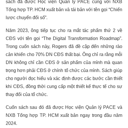
sách đã được Học viện Quản lý PACE cùng với NXB
Tổng hợp TP. HCM xuất bản và tái bản với tên gọi “Chiến
lược chuyển đổi số”.
Năm 2023, ông tiếp tục cho ra mắt tác phẩm thứ 2 về
CĐS với tên gọi “The Digital Transformation Roadmap”.
Trong cuốn sách này, Rogers đã đề cập đến những rào
cản khiến cho 70% DN CĐS thất bại. Ông chỉ ra rằng mỗi
DN không chỉ cần CĐS ở sản phẩm của mình mà quan
trọng hơn phải CĐS ở chính tổ chức của mình. Sách giúp
cho người đọc hiểu và xác định được các bước cần thiết
khi CĐS, đồng thời cung cấp một thiết kế thực tế cho sự
thay đổi của tổ chức.
Cuốn sách sau đó đã được Học viện Quản lý PACE và
NXB Tổng hợp TP. HCM xuất bản ngay trong đầu năm
2024.