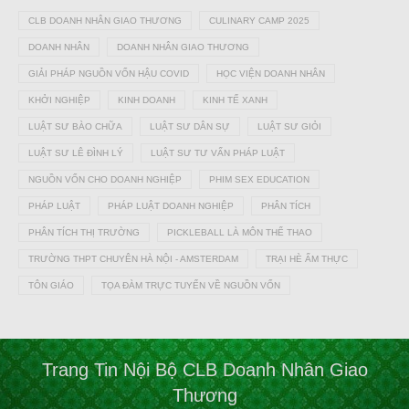
CLB DOANH NHÂN GIAO THƯƠNG
CULINARY CAMP 2025
DOANH NHÂN
DOANH NHÂN GIAO THƯƠNG
GIẢI PHÁP NGUỒN VỐN HẬU COVID
HỌC VIỆN DOANH NHÂN
KHỞI NGHIỆP
KINH DOANH
KINH TẾ XANH
LUẬT SƯ BÀO CHỮA
LUẬT SƯ DÂN SỰ
LUẬT SƯ GIỎI
LUẬT SƯ LÊ ĐÌNH LÝ
LUẬT SƯ TƯ VẤN PHÁP LUẬT
NGUỒN VỐN CHO DOANH NGHIỆP
PHIM SEX EDUCATION
PHÁP LUẬT
PHÁP LUẬT DOANH NGHIỆP
PHÂN TÍCH
PHÂN TÍCH THỊ TRƯỜNG
PICKLEBALL LÀ MÔN THỂ THAO
TRƯỜNG THPT CHUYÊN HÀ NỘI - AMSTERDAM
TRẠI HÈ ẨM THỰC
TÔN GIÁO
TỌA ĐÀM TRỰC TUYẾN VỀ NGUỒN VỐN
Trang Tin Nội Bộ CLB Doanh Nhân Giao
Thương