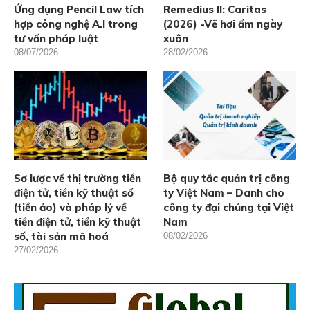
Ứng dụng Pencil Law tích
Remedius II: Caritas
hợp công nghệ A.I trong
(2026) -Vẽ hơi ấm ngày
tư vấn pháp luật
xuân
08/07/2026
28/02/2026
Sơ lược về thị trường tiền
Bộ quy tắc quản trị công
điện tử, tiền kỹ thuật số
ty Việt Nam – Danh cho
(tiền ảo) và pháp lý về
công ty đại chúng tại Việt
tiền điện tử, tiền kỹ thuật
Nam
số, tài sản mã hoá
08/02/2026
27/02/2026