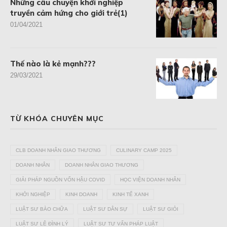
Những câu chuyện khởi nghiệp
truyền cảm hứng cho giới trẻ(1)
01/04/2021
Thế nào là kẻ mạnh???
29/03/2021
TỪ KHÓA CHUYÊN MỤC
CLB DOANH NHÂN GIAO THƯƠNG
CULINARY CAMP 2025
DOANH NHÂN
DOANH NHÂN GIAO THƯƠNG
GIẢI PHÁP NGUỒN VỐN HẬU COVID
HỌC VIỆN DOANH NHÂN
KHỞI NGHIỆP
KINH DOANH
KINH TẾ XANH
LUẬT SƯ BÀO CHỮA
LUẬT SƯ DÂN SỰ
LUẬT SƯ GIỎI
LUẬT SƯ LÊ ĐÌNH LÝ
LUẬT SƯ TƯ VẤN PHÁP LUẬT