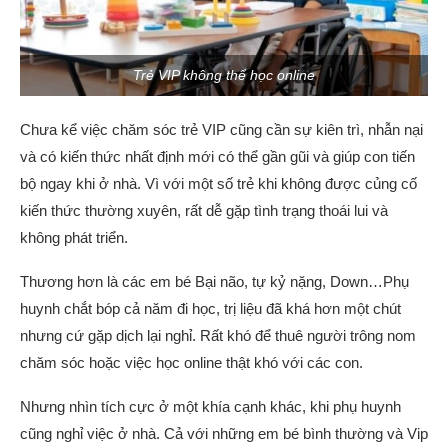
Trẻ VIP không thể học online
Chưa kể việc chăm sóc trẻ VIP cũng cần sự kiên trì, nhẫn nại
và có kiến thức nhất định mới có thể gần gũi và giúp con tiến
bộ ngay khi ở nhà. Vì với một số trẻ khi không được củng cố
kiến thức thường xuyên, rất dễ gặp tình trạng thoái lui và
không phát triển.
Thương hơn là các em bé Bại não, tự kỷ nặng, Down…Phụ
huynh chắt bóp cả năm đi học, trị liệu đã khá hơn một chút
nhưng cứ gặp dịch lại nghỉ. Rất khó để thuê người trông nom
chăm sóc hoặc việc học online thật khó với các con.
Nhưng nhìn tích cực ở một khía cạnh khác, khi phụ huynh
cũng nghỉ việc ở nhà. Cả với những em bé bình thường và Vip