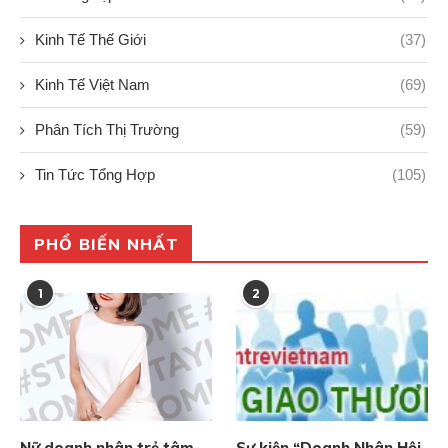
Kinh Tế Thế Giới
(37)
Kinh Tế Việt Nam
(69)
Phân Tích Thị Trường
(59)
Tin Tức Tổng Hợp
(105)
PHỔ BIẾN NHẤT
1
2
Nữ doanh nhân trẻ tâm
Sự kiện “Doanh Nhân Hội