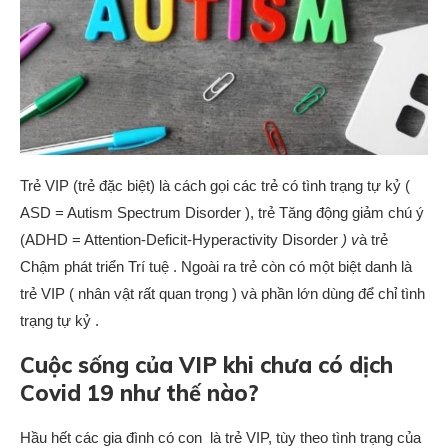
Trẻ VIP (trẻ đặc biệt) là cách gọi các trẻ có tình trạng tự kỷ (
ASD = Autism Spectrum Disorder ), trẻ Tăng động giảm chú ý
(ADHD = Attention-Deficit-Hyperactivity Disorder
) v
à trẻ
Chậm phát triển Trí tuệ . Ngoài ra trẻ còn có một biệt danh là
trẻ VIP ( nhân vật rất quan trọng ) và phần lớn dùng để chỉ tình
trạng tự kỷ .
Cuộc sống của VIP khi chưa có dịch
Covid 19 như thế nào?
Hầu hết các gia đình có con là trẻ VIP, tùy theo tình trạng của