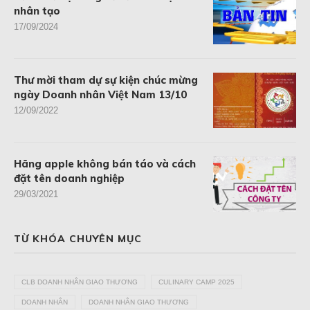
nhân tạo
17/09/2024
Thư mời tham dự sự kiện chúc mừng
ngày Doanh nhân Việt Nam 13/10
12/09/2022
Hãng apple không bán táo và cách
đặt tên doanh nghiệp
29/03/2021
TỪ KHÓA CHUYÊN MỤC
CLB DOANH NHÂN GIAO THƯƠNG
CULINARY CAMP 2025
DOANH NHÂN
DOANH NHÂN GIAO THƯƠNG