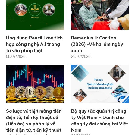
Ứng dụng Pencil Law tích
Remedius II: Caritas
hợp công nghệ A.I trong
(2026) -Vẽ hơi ấm ngày
tư vấn pháp luật
xuân
08/07/2026
28/02/2026
Sơ lược về thị trường tiền
Bộ quy tắc quản trị công
điện tử, tiền kỹ thuật số
ty Việt Nam – Danh cho
(tiền ảo) và pháp lý về
công ty đại chúng tại Việt
tiền điện tử, tiền kỹ thuật
Nam