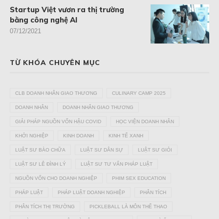
Startup Việt vươn ra thị trường
bằng công nghệ AI
07/12/2021
TỪ KHÓA CHUYÊN MỤC
CLB DOANH NHÂN GIAO THƯƠNG
CULINARY CAMP 2025
DOANH NHÂN
DOANH NHÂN GIAO THƯƠNG
GIẢI PHÁP NGUỒN VỐN HẬU COVID
HỌC VIỆN DOANH NHÂN
KHỞI NGHIỆP
KINH DOANH
KINH TẾ XANH
LUẬT SƯ BÀO CHỮA
LUẬT SƯ DÂN SỰ
LUẬT SƯ GIỎI
LUẬT SƯ LÊ ĐÌNH LÝ
LUẬT SƯ TƯ VẤN PHÁP LUẬT
NGUỒN VỐN CHO DOANH NGHIỆP
PHIM SEX EDUCATION
PHÁP LUẬT
PHÁP LUẬT DOANH NGHIỆP
PHÂN TÍCH
PHÂN TÍCH THỊ TRƯỜNG
PICKLEBALL LÀ MÔN THỂ THAO