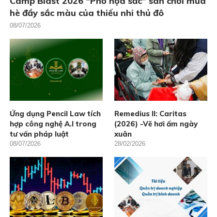
Camp Blast 2026 “Phố họa sắc” sân chơi mùa
hè đầy sắc màu của thiếu nhi thủ đô
08/07/2026
Ứng dụng Pencil Law tích
Remedius II: Caritas
hợp công nghệ A.I trong
(2026) -Vẽ hơi ấm ngày
tư vấn pháp luật
xuân
08/07/2026
28/02/2026