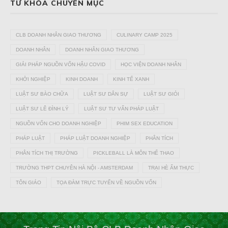
TỪ KHÓA CHUYÊN MỤC
CLB DOANH NHÂN GIAO THƯƠNG
CULINARY CAMP 2025
DOANH NHÂN
DOANH NHÂN GIAO THƯƠNG
GIẢI PHÁP NGUỒN VỐN HẬU COVID
HỌC VIỆN DOANH NHÂN
KHỞI NGHIỆP
KINH DOANH
KINH TẾ XANH
LUẬT SƯ BÀO CHỮA
LUẬT SƯ DÂN SỰ
LUẬT SƯ GIỎI
LUẬT SƯ LÊ ĐÌNH LÝ
LUẬT SƯ TƯ VẤN PHÁP LUẬT
NGUỒN VỐN CHO DOANH NGHIỆP
PHIM SEX EDUCATION
PHÁP LUẬT
PHÁP LUẬT DOANH NGHIỆP
PHÂN TÍCH
PHÂN TÍCH THỊ TRƯỜNG
PICKLEBALL LÀ MÔN THỂ THAO
TRƯỜNG THPT CHUYÊN HÀ NỘI - AMSTERDAM
TRẠI HÈ ẨM THỰC
TÔN GIÁO
TỌA ĐÀM TRỰC TUYẾN VỀ NGUỒN VỐN