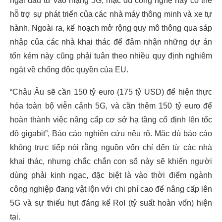
ngại đầu tư vào mạng 5G, mặc dù công nghệ này có thể
hỗ trợ sự phát triển của các nhà máy thông minh và xe tự
hành. Ngoài ra, kế hoạch mở rộng quy mô thông qua sáp
nhập của các nhà khai thác để đảm nhận những dự án
tốn kém này cũng phải tuân theo nhiều quy định nghiêm
ngặt về chống độc quyền của EU.
“Châu Âu sẽ cần 150 tỷ euro (175 tỷ USD) để hiện thực
hóa toàn bộ viễn cảnh 5G, và cần thêm 150 tỷ euro để
hoàn thành việc nâng cấp cơ sở hạ tầng cố định lên tốc
độ gigabit”, Báo cáo nghiên cứu nêu rõ. Mặc dù báo cáo
không trực tiếp nói rằng nguồn vốn chỉ đến từ các nhà
khai thác, nhưng chắc chắn con số này sẽ khiến người
dùng phải kinh ngạc, đặc biệt là vào thời điểm ngành
công nghiệp đang vật lộn với chi phí cao để nâng cấp lên
5G và sự thiếu hụt đáng kể RoI (tỷ suất hoàn vốn) hiện
tại.