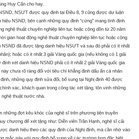
ùng Huy Cẩn cho hay.
u NSND, NSƯT được quy định tại Điều 8, 9 cũng được dư luận
anh hiệu NSND, bên cạnh những quy định “cứng” mang tính định
động nghệ thuật chuyên nghiệp liên tục hoặc cộng dồn từ 20 năm
 thời gian hoạt động nghệ thuật chuyên nghiệp liên tục hoặc cộng
ệu NSND đã được tặng danh hiệu NSƯT và sau đó phải có ít nhất
nhân); hoặc có ít nhất 3 giải Vàng quốc gia (nếu không có 1 giải
 định xét danh hiệu NSND phải có ít nhất 2 giải Vàng quốc gia
này chưa rõ ràng đối với tiêu chí khẳng định dấu ấn cá nhân
ịnh, những quy định sửa đổi, bổ sung tại Nghị định 40 được
 chính xác, khách quan trong công tác xét tặng, tôn vinh những
c nghệ thuật nước nhà.
iện những đợt kêu khóc của nghệ sĩ trên phương tiện truyền
uy chương để xét tặng như: Diễn viên Trần Hạnh, nghệ sĩ cải
c danh hiệu theo các quy định của Nghị định, mà cần nhờ vào
g mắc này với quy định bổ sung về các trường hợp đặc biệt,