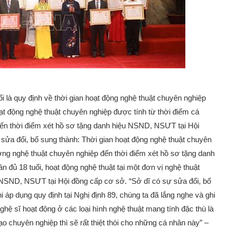
ổi là quy định về thời gian hoạt động nghệ thuật chuyên nghiệp
oạt động nghệ thuật chuyên nghiệp được tính từ thời điểm cá
đến thời điểm xét hồ sơ tặng danh hiệu NSND, NSƯT tại Hội
 sửa đổi, bổ sung thành: Thời gian hoạt động nghệ thuật chuyên
ường nghệ thuật chuyên nghiệp đến thời điểm xét hồ sơ tặng danh
đủ 18 tuổi, hoạt động nghệ thuật tại một đơn vị nghệ thuật
 NSND, NSƯT tại Hội đồng cấp cơ sở. “Sở dĩ có sự sửa đổi, bổ
áp dụng quy định tại Nghị định 89, chúng ta đã lắng nghe và ghi
ghệ sĩ hoạt động ở các loại hình nghệ thuật mang tính đặc thù là
o chuyên nghiệp thì sẽ rất thiệt thòi cho những cá nhân này” –