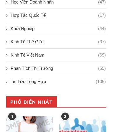
Học Viện Doanh Nhân
(47)
Hợp Tác Quốc Tế
(17)
Khởi Nghiệp
(44)
Kinh Tế Thế Giới
(37)
Kinh Tế Việt Nam
(69)
Phân Tích Thị Trường
(59)
Cakes for charity 2025:
Pickleball: Kỹ thuật chơi h
Confiserie caprices – Vị...
quả “từ cơ...
Tin Tức Tổng Hợp
(105)
08/03/2025
19/09/2024
PHỔ BIẾN NHẤT
1
2