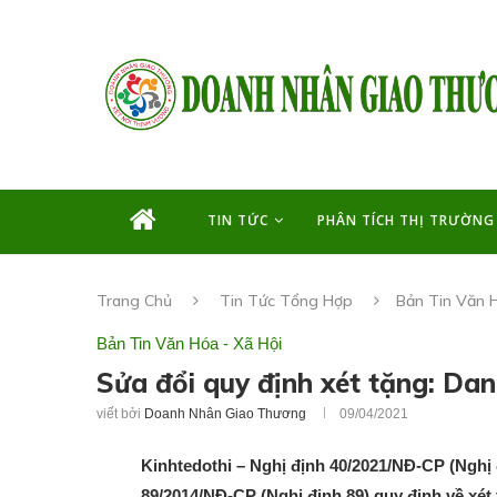
TIN TỨC
PHÂN TÍCH THỊ TRƯỜNG
Trang Chủ
Tin Tức Tổng Hợp
Bản Tin Văn H
Bản Tin Văn Hóa - Xã Hội
Sửa đổi quy định xét tặng: Dan
viết bởi
Doanh Nhân Giao Thương
09/04/2021
Kinhtedothi – Nghị định 40/2021/NĐ-CP (Nghị 
89/2014/NĐ-CP (Nghị định 89) quy định về x