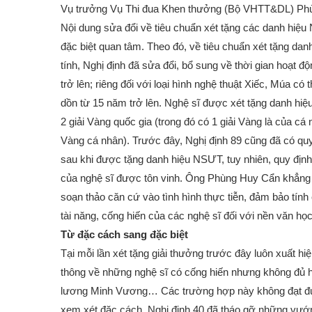
Vụ trưởng Vụ Thi đua Khen thưởng (Bộ VHTT&DL) Ph
Nội dung sửa đổi về tiêu chuẩn xét tặng các danh hiệ
đặc biệt quan tâm. Theo đó, về tiêu chuẩn xét tặng d
tính, Nghị định đã sửa đổi, bổ sung về thời gian hoạt 
trở lên; riêng đối với loại hình nghệ thuật Xiếc, Múa có
dồn từ 15 năm trở lên. Nghệ sĩ được xét tặng danh hi
2 giải Vàng quốc gia (trong đó có 1 giải Vàng là của cá 
Vàng cá nhân). Trước đây, Nghị định 89 cũng đã có quy
sau khi được tặng danh hiệu NSƯT, tuy nhiên, quy định 
của nghệ sĩ được tôn vinh. Ông Phùng Huy Cẩn khẳng đ
soạn thảo căn cứ vào tình hình thực tiễn, đảm bảo tính
tài năng, cống hiến của các nghệ sĩ đối với nền văn họ
Từ đặc cách sang đặc biệt
Tại mỗi lần xét tặng giải thưởng trước đây luôn xuất h
thông về những nghệ sĩ có cống hiến nhưng không đủ h
lương Minh Vương… Các trường hợp này không đạt đượ
xem xét đặc cách. Nghị định 40 đã tháo gỡ những vướn