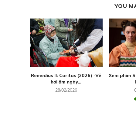
YOU M
g thủy của
Remedius II: Caritas (2026) -Vẽ
Xem phim Se
hơi ấm ngày...
28/02/2026