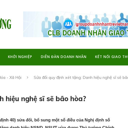
KHỞI NGHIỆP
DIỄN ĐÀN DOANH NHÂN
KẾT NỐI GIAO T
óa - Xã Hội
Sửa đổi quy định xét tặng: Danh hiệu nghệ sĩ sẽ b
h hiệu nghệ sĩ sẽ bão hòa?
định 40) sửa đổi, bổ sung một số điều của Nghị định số
ét tặng danh hiệu NSND, NSƯT vừa được Thủ tướng Chính