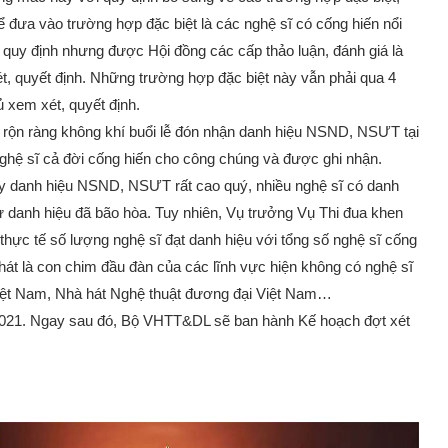
để đưa vào trường hợp đặc biệt là các nghệ sĩ có cống hiến nổi
heo quy định nhưng được Hội đồng các cấp thảo luận, đánh giá là
t, quyết định. Những trường hợp đặc biệt này vẫn phải qua 4
 xem xét, quyết định.
i rộn ràng không khí buổi lễ đón nhận danh hiệu NSND, NSƯT tại
ghệ sĩ cả đời cống hiến cho công chúng và được ghi nhận.
y danh hiệu NSND, NSƯT rất cao quý, nhiều nghệ sĩ có danh
ư danh hiệu đã bão hòa. Tuy nhiên, Vụ trưởng Vụ Thi đua khen
hực tế số lượng nghệ sĩ đạt danh hiệu với tổng số nghệ sĩ cống
hát là con chim đầu đàn của các lĩnh vực hiện không có nghệ sĩ
ệt Nam, Nhà hát Nghệ thuật đương đại Việt Nam…
5/2021. Ngay sau đó, Bộ VHTT&DL sẽ ban hành Kế hoạch đợt xét