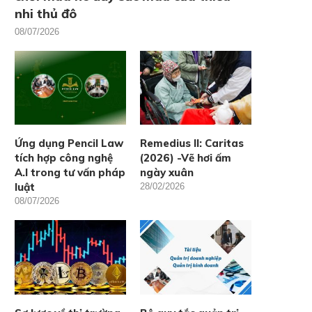
nhi thủ đô
08/07/2026
Ứng dụng Pencil Law
Remedius II: Caritas
tích hợp công nghệ
(2026) -Vẽ hơi ấm
A.I trong tư vấn pháp
ngày xuân
luật
28/02/2026
08/07/2026