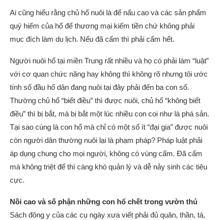
Ai cũng hiểu rằng chủ hổ nuôi là để nấu cao và các sản phẩm
quý hiếm của hổ để thương mại kiếm tiền chứ không phải
mục đích làm du lịch. Nếu đã cấm thì phải cấm hết.
Người nuôi hổ tại miền Trung rất nhiều và họ có phải làm “luật”
với cơ quan chức năng hay không thì không rõ nhưng tôi ước
tính số đầu hổ dân đang nuôi tại đây phải đến ba con số.
Thường chủ hổ “biết điều” thì được nuôi, chủ hổ “không biết
điều” thì bị bắt, mà bị bắt một lúc nhiều con coi như là phá sản.
Tại sao cùng là con hổ mà chỉ có một số ít “đại gia” được nuôi
còn người dân thường nuôi lại là phạm pháp? Pháp luật phải
áp dụng chung cho mọi người, không có vùng cấm. Đã cấm
mà không triệt để thì càng khó quản lý và dễ nảy sinh các tiêu
cực.
Nồi cao và số phận những con hổ chết trong vườn thú
Sách đông y của các cụ ngày xưa viết phải đủ quân, thần, tá,