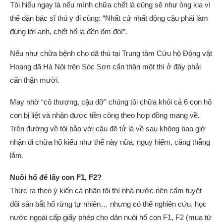
Tôi hiểu ngay là nếu mình chữa chết là cũng sẽ như ông kia vì
thế dặn bác sĩ thú y đi cùng: “Nhất cử nhất động cậu phải làm
đúng lời anh, chết hổ là đền ốm đó!”.
Nếu như chữa bệnh cho dã thú tại Trung tâm Cứu hộ Động vật
Hoang dã Hà Nội trên Sóc Sơn cẩn thận một thì ở đây phải
cẩn thận mười.
May nhờ “cô thương, cậu đỡ” chúng tôi chữa khỏi cả 6 con hổ
con bị liệt và nhận được tiền công theo hợp đồng mang về.
Trên đường về tôi bảo với cậu đệ tử là về sau không bao giờ
nhận đi chữa hổ kiểu như thế này nữa, nguy hiểm, căng thẳng
lắm.
Nuôi hổ để lấy con F1, F2?
Thực ra theo ý kiến cá nhân tôi thì nhà nước nên cấm tuyệt
đối săn bắt hổ rừng tự nhiên… nhưng có thể nghiên cứu, học
nước ngoài cấp giấy phép cho dân nuôi hổ con F1, F2 (mua từ