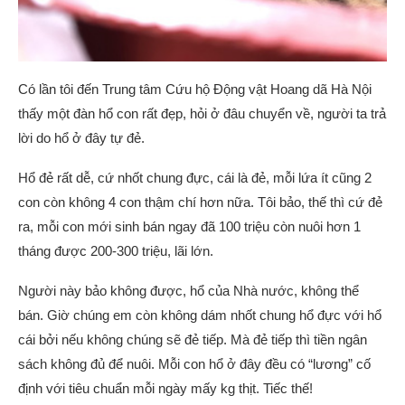
Có lần tôi đến Trung tâm Cứu hộ Động vật Hoang dã Hà Nội
thấy một đàn hổ con rất đẹp, hỏi ở đâu chuyển về, người ta trả
lời do hổ ở đây tự đẻ.
Hổ đẻ rất dễ, cứ nhốt chung đực, cái là đẻ, mỗi lứa ít cũng 2
con còn không 4 con thậm chí hơn nữa. Tôi bảo, thế thì cứ đẻ
ra, mỗi con mới sinh bán ngay đã 100 triệu còn nuôi hơn 1
tháng được 200-300 triệu, lãi lớn.
Người này bảo không được, hổ của Nhà nước, không thể
bán. Giờ chúng em còn không dám nhốt chung hổ đực với hổ
cái bởi nếu không chúng sẽ đẻ tiếp. Mà đẻ tiếp thì tiền ngân
sách không đủ để nuôi. Mỗi con hổ ở đây đều có “lương” cố
định với tiêu chuẩn mỗi ngày mấy kg thịt. Tiếc thế!