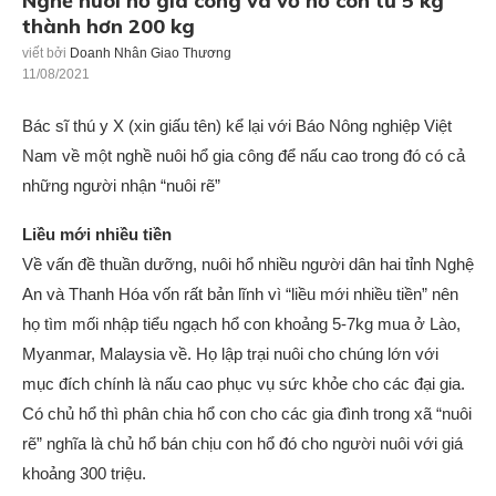
Nghề nuôi hổ gia công và vỗ hổ con từ 5 kg
thành hơn 200 kg
viết bởi
Doanh Nhân Giao Thương
11/08/2021
Bác sĩ thú y X (xin giấu tên) kể lại với Báo Nông nghiệp Việt
Nam về một nghề nuôi hổ gia công để nấu cao trong đó có cả
những người nhận “nuôi rẽ”
Liều mới nhiều tiền
Về vấn đề thuần dưỡng, nuôi hổ nhiều người dân hai tỉnh Nghệ
An và Thanh Hóa vốn rất bản lĩnh vì “liều mới nhiều tiền” nên
họ tìm mối nhập tiểu ngạch hổ con khoảng 5-7kg mua ở Lào,
Myanmar, Malaysia về. Họ lập trại nuôi cho chúng lớn với
mục đích chính là nấu cao phục vụ sức khỏe cho các đại gia.
Có chủ hổ thì phân chia hổ con cho các gia đình trong xã “nuôi
rẽ” nghĩa là chủ hổ bán chịu con hổ đó cho người nuôi với giá
khoảng 300 triệu.