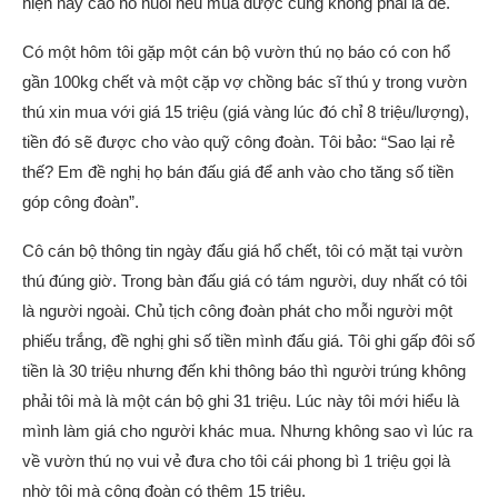
hiện nay cao hổ nuôi nếu mua được cũng không phải là dễ.
Có một hôm tôi gặp một cán bộ vườn thú nọ báo có con hổ
gần 100kg chết và một cặp vợ chồng bác sĩ thú y trong vườn
thú xin mua với giá 15 triệu (giá vàng lúc đó chỉ 8 triệu/lượng),
tiền đó sẽ được cho vào quỹ công đoàn. Tôi bảo: “Sao lại rẻ
thế? Em đề nghị họ bán đấu giá để anh vào cho tăng số tiền
góp công đoàn”.
Cô cán bộ thông tin ngày đấu giá hổ chết, tôi có mặt tại vườn
thú đúng giờ. Trong bàn đấu giá có tám người, duy nhất có tôi
là người ngoài. Chủ tịch công đoàn phát cho mỗi người một
phiếu trắng, đề nghị ghi số tiền mình đấu giá. Tôi ghi gấp đôi số
tiền là 30 triệu nhưng đến khi thông báo thì người trúng không
phải tôi mà là một cán bộ ghi 31 triệu. Lúc này tôi mới hiểu là
mình làm giá cho người khác mua. Nhưng không sao vì lúc ra
về vườn thú nọ vui vẻ đưa cho tôi cái phong bì 1 triệu gọi là
nhờ tôi mà công đoàn có thêm 15 triệu.