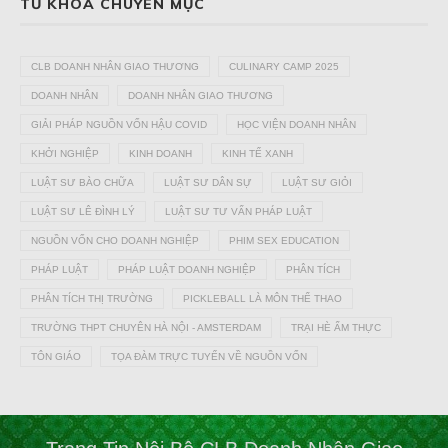
TỪ KHÓA CHUYÊN MỤC
CLB DOANH NHÂN GIAO THƯƠNG
CULINARY CAMP 2025
DOANH NHÂN
DOANH NHÂN GIAO THƯƠNG
GIẢI PHÁP NGUỒN VỐN HẬU COVID
HỌC VIỆN DOANH NHÂN
KHỞI NGHIỆP
KINH DOANH
KINH TẾ XANH
LUẬT SƯ BÀO CHỮA
LUẬT SƯ DÂN SỰ
LUẬT SƯ GIỎI
LUẬT SƯ LÊ ĐÌNH LÝ
LUẬT SƯ TƯ VẤN PHÁP LUẬT
NGUỒN VỐN CHO DOANH NGHIỆP
PHIM SEX EDUCATION
PHÁP LUẬT
PHÁP LUẬT DOANH NGHIỆP
PHÂN TÍCH
PHÂN TÍCH THỊ TRƯỜNG
PICKLEBALL LÀ MÔN THỂ THAO
TRƯỜNG THPT CHUYÊN HÀ NỘI - AMSTERDAM
TRẠI HÈ ẨM THỰC
TÔN GIÁO
TỌA ĐÀM TRỰC TUYẾN VỀ NGUỒN VỐN