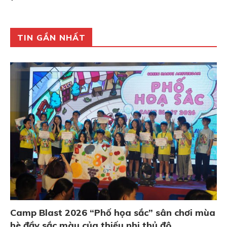
TIN GẦN NHẤT
Camp Blast 2026 “Phố họa sắc” sân chơi mùa
hè đầy sắc màu của thiếu nhi thủ đô