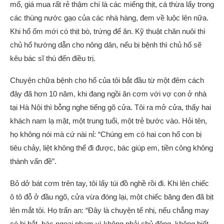
mổ, giá mua rất rẻ thậm chí là các miếng thịt, cá thừa lấy trong
các thùng nước gạo của các nhà hàng, đem về luộc lên nữa.
Khi hổ ốm mới có thịt bò, trứng để ăn. Kỹ thuật chăn nuôi thì
chủ hổ hướng dẫn cho nông dân, nếu bị bệnh thì chủ hổ sẽ
kêu bác sĩ thú đến điều trị.
Chuyện chữa bệnh cho hổ của tôi bắt đầu từ một đêm cách
đây đã hơn 10 năm, khi đang ngồi ăn cơm với vợ con ở nhà
tại Hà Nội thì bỗng nghe tiếng gõ cửa. Tôi ra mở cửa, thấy hai
khách nam lạ mặt, một trung tuổi, một trẻ bước vào. Hỏi tên,
họ không nói mà cứ nài nỉ: “Chúng em có hai con hổ con bị
tiêu chảy, liệt không thể đi được, bác giúp em, tiền công không
thành vấn đề”.
Bỏ dở bát cơm trên tay, tôi lấy túi đồ nghề rồi đi. Khi lên chiếc
ô tô đỗ ở đầu ngõ, cửa vừa đóng lại, một chiếc băng đen đã bịt
lên mắt tôi. Họ trấn an: “Đây là chuyện tế nhị, nếu chẳng may
có bị bắt, bác ngoại phạm vì không phải chủ động, không biết