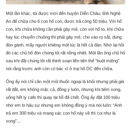
Một lần khác, tôi được mời đến huyện Diễn Châu, tỉnh Nghệ
An để chữa cho 6 con hổ con, được trả công 50 triệu. Với hổ
con, khi chữa không cần phải gây mê, còn với hổ to, khi chữa
hay lúc chuyển chuồng thì phải gây mê, cho vào rọ sắt, dùng
đòn gánh, mấy người khiêng một lúc là hết cả đàn. Nhớ lại hồi
đó các chủ hổ đón chúng tôi rất nồng nhiệt. Một lần ông chủ hổ
sau khi đãi chúng tôi rất thịnh soạn liền tiện thể “buột miệng”
nói rằng trước anh còn có bác sĩ ở trại hổ DC đến chữa.
Ông ấy nói chỉ cần một mũi thuốc ngoại là khỏi nhưng phải giá
rất đắt, em không mặc cả, đồng ý luôn, nhưng khi tiêm xong,
uống hết ly cafe thì quay lại hổ đã chết. Ông ấy đặt 100 triệu
nhờ em lo hậu sự nhưng em không đồng ý mà nói luôn: “Anh
trả em 300 triệu và mang xác con hổ này về thì coi như là
xong”…