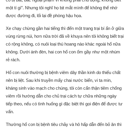
một tí gì”. Nhưng tôi nghĩ họ bịt mắt mình để không thể nhớ
được đường đi, lối lại đề phòng hậu họa.
Xe chạy chừng gần hai tiếng thì đến một trang trại bí ẩn ở giữa
vùng rừng núi, hơn nữa trời đã về khuya nên tôi không biết trại
có rộng không, có nuôi loại thú hoang nào khác ngoài hổ nữa
không. Dưới ánh đèn, hai con hổ con ốm gầy như một nhúm
rẻ rách.
Hổ con nuôi thường bị bệnh viêm dây thần kinh do thiếu chất
nên bị liệt. Sau khi truyền mấy chai nước biển, vi ta min,
kháng sinh vào mạch cho chúng, tôi còn cẩn thận tiêm chống
viêm rồi hướng dẫn cho chủ trại cách tự chữa những ngày
tiếp theo, nếu có tình huống gì đặc biệt thì gọi điện để được tư
vấn.
Thường hổ con bị bệnh tiêu chảy và hô hấp dẫn đến bỏ ăn thì