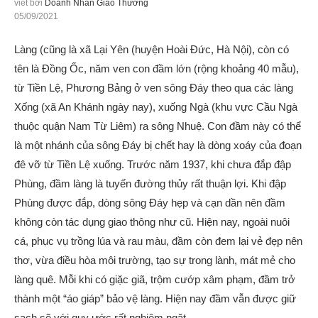
viết bởi
Doanh Nhân Giao Thương
05/09/2021
Làng (cũng là xã Lại Yên (huyện Hoài Đức, Hà Nội), còn có
tên là Đồng Ốc, năm ven con đầm lớn (rộng khoảng 40 mẫu),
từ Tiền Lệ, Phương Bảng ở ven sông Đáy theo qua các làng
Xống (xã An Khánh ngày nay), xuống Ngà (khu vực Cầu Ngà
thuộc quận Nam Từ Liêm) ra sông Nhuệ. Con đầm này có thể
là một nhánh của sông Đáy bị chết hay là dòng xoáy của đoạn
đê vỡ từ Tiền Lệ xuống. Trước năm 1937, khi chưa đắp đập
Phùng, đầm làng là tuyến đường thủy rất thuận lợi. Khi đập
Phùng được đắp, dòng sông Đáy hẹp và cạn dần nên đầm
không còn tác dụng giao thông như cũ. Hiện nay, ngoài nuôi
cá, phục vụ trồng lúa và rau màu, đầm còn đem lại vẻ đẹp nên
thơ, vừa điều hòa môi trường, tạo sự trong lành, mát mẻ cho
làng quê. Mỗi khi có giặc giã, trộm cướp xâm phạm, đầm trở
thành một “áo giáp” bảo vệ làng. Hiện nay đầm vẫn được giữ
sạch sẽ với quy ước rất nghiêm ngặt.