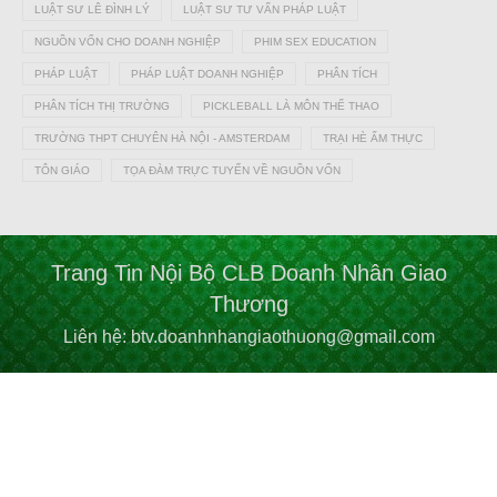
LUẬT SƯ LÊ ĐÌNH LÝ
LUẬT SƯ TƯ VẤN PHÁP LUẬT
NGUỒN VỐN CHO DOANH NGHIỆP
PHIM SEX EDUCATION
PHÁP LUẬT
PHÁP LUẬT DOANH NGHIỆP
PHÂN TÍCH
PHÂN TÍCH THỊ TRƯỜNG
PICKLEBALL LÀ MÔN THỂ THAO
TRƯỜNG THPT CHUYÊN HÀ NỘI - AMSTERDAM
TRẠI HÈ ẨM THỰC
TÔN GIÁO
TỌA ĐÀM TRỰC TUYẾN VỀ NGUỒN VỐN
Trang Tin Nội Bộ CLB Doanh Nhân Giao
Thương
Liên hệ: btv.doanhnhangiaothuong@gmail.com