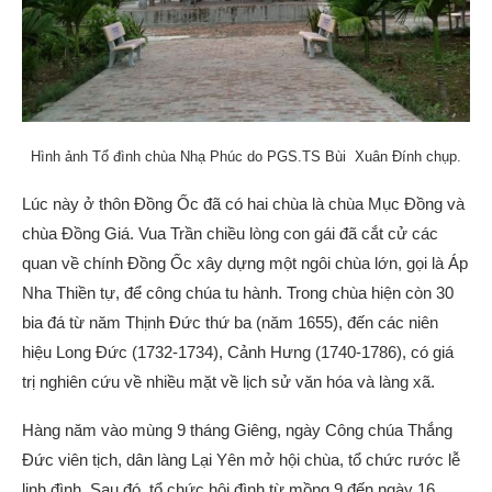
Hình ảnh Tổ đình chùa Nhạ Phúc do PGS.TS Bùi Xuân Đính chụp.
Lúc này ở thôn Đồng Ốc đã có hai chùa là chùa Mục Đồng và
chùa Đồng Giá. Vua Trần chiều lòng con gái đã cắt cử các
quan về chính Đồng Ốc xây dựng một ngôi chùa lớn, gọi là Áp
Nha Thiền tự, để công chúa tu hành. Trong chùa hiện còn 30
bia đá từ năm Thịnh Đức thứ ba (năm 1655), đến các niên
hiệu Long Đức (1732-1734), Cảnh Hưng (1740-1786), có giá
trị nghiên cứu về nhiều mặt về lịch sử văn hóa và làng xã.
Hàng năm vào mùng 9 tháng Giêng, ngày Công chúa Thắng
Đức viên tịch, dân làng Lại Yên mở hội chùa, tổ chức rước lễ
linh đình. Sau đó, tổ chức hội đình từ mồng 9 đến ngày 16.