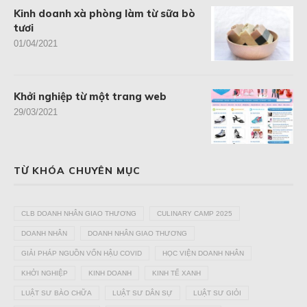
Kinh doanh xà phòng làm từ sữa bò
tươi
01/04/2021
Khởi nghiệp từ một trang web
29/03/2021
TỪ KHÓA CHUYÊN MỤC
CLB DOANH NHÂN GIAO THƯƠNG
CULINARY CAMP 2025
DOANH NHÂN
DOANH NHÂN GIAO THƯƠNG
GIẢI PHÁP NGUỒN VỐN HẬU COVID
HỌC VIỆN DOANH NHÂN
KHỞI NGHIỆP
KINH DOANH
KINH TẾ XANH
LUẬT SƯ BÀO CHỮA
LUẬT SƯ DÂN SỰ
LUẬT SƯ GIỎI