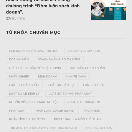
chương trình “Đàm luận sách kinh
doanh”.
02/10/2024
TỪ KHÓA CHUYÊN MỤC
CLB DOANH NHÂN GIAO THƯƠNG
CULINARY CAMP 2025
DOANH NHÂN
DOANH NHÂN GIAO THƯƠNG
GIẢI PHÁP NGUỒN VỐN HẬU COVID
HỌC VIỆN DOANH NHÂN
KHỞI NGHIỆP
KINH DOANH
KINH TẾ XANH
LUẬT SƯ BÀO CHỮA
LUẬT SƯ DÂN SỰ
LUẬT SƯ GIỎI
LUẬT SƯ LÊ ĐÌNH LÝ
LUẬT SƯ TƯ VẤN PHÁP LUẬT
NGUỒN VỐN CHO DOANH NGHIỆP
PHIM SEX EDUCATION
PHÁP LUẬT
PHÁP LUẬT DOANH NGHIỆP
PHÂN TÍCH
PHÂN TÍCH THỊ TRƯỜNG
PICKLEBALL LÀ MÔN THỂ THAO
TRƯỜNG THPT CHUYÊN HÀ NỘI - AMSTERDAM
TRẠI HÈ ẨM THỰC