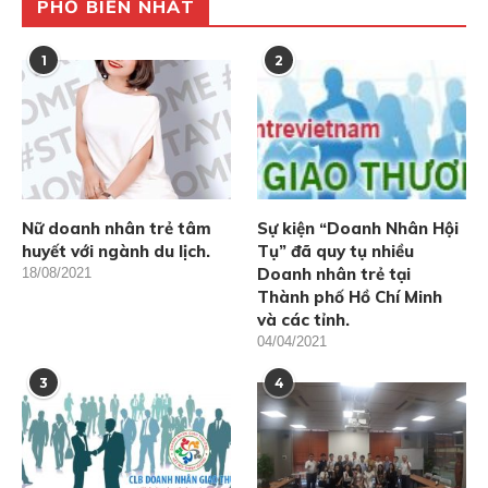
PHỔ BIẾN NHẤT
1
2
Nữ doanh nhân trẻ tâm
Sự kiện “Doanh Nhân Hội
huyết với ngành du lịch.
Tụ” đã quy tụ nhiều
Doanh nhân trẻ tại
18/08/2021
Thành phố Hồ Chí Minh
và các tỉnh.
04/04/2021
3
4