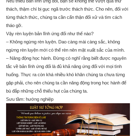
Nếu thiếu bản lĩnh ứng đối, bạn sẽ không thể vượt qua thử
thách, thậm chí bị gục ngã trước thách thức. Cho nên, đối với
từng thách thức, chúng ta cần cẩn thận đối xử và tìm cách
tháo gỡ.
Vậy rèn luyện bản lĩnh ứng đối như thế nào?
– Không ngừng rèn luyện. Dao càng mài càng sắc, không
ngừng rèn luyện mới có thể rèn nên mặt xuất sắc của mình.
– Năng động học hành. Đừng có nghĩ rằng biết được nguyên
tắc về bản lĩnh ứng đối là đủ khả năng ứng đối với mọi tình
huống. Thực ra còn khá nhiều khó khăn chúng ta chưa từng
gặp phải, cho nên chúng ta cần năng động trong học hành để
bù đắp những chỗ thiếu hụt của chúng ta.
Sưu tầm: hướng nghiệp