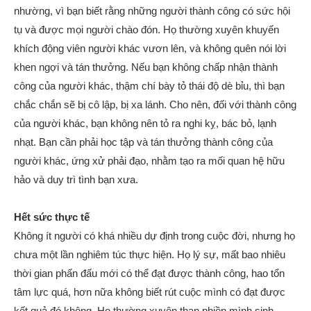
nhường, vì bạn biết rằng những người thành công có sức hội
tụ và được mọi người chào đón. Họ thường xuyên khuyến
khích động viên người khác vươn lên, và không quên nói lời
khen ngợi và tán thưởng. Nếu bạn không chấp nhận thành
công của người khác, thậm chí bày tỏ thái độ dè bỉu, thì bạn
chắc chắn sẽ bị cô lập, bị xa lánh. Cho nên, đối với thành công
của người khác, bạn không nên tỏ ra nghi kỵ, bác bỏ, lạnh
nhạt. Bạn cần phải học tập và tán thưởng thành công của
người khác, ứng xử phải đạo, nhằm tạo ra mối quan hệ hữu
hảo và duy trì tình bạn xưa.
Hết sức thực tế
Không ít người có khá nhiều dự định trong cuộc đời, nhưng họ
chưa một lần nghiêm túc thực hiện. Họ lý sự, mất bao nhiêu
thời gian phấn đấu mới có thể đạt được thành công, hao tổn
tâm lực quá, hơn nữa không biết rút cuộc mình có đạt được
kết quả đó không. Họ thường xuyên than phiền mình sinh