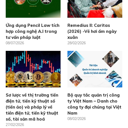
Ứng dụng Pencil Law tích
Remedius II: Caritas
hợp công nghệ A.I trong
(2026) -Vẽ hơi ấm ngày
tư vấn pháp luật
xuân
08/07/2026
28/02/2026
Sơ lược về thị trường tiền
Bộ quy tắc quản trị công
điện tử, tiền kỹ thuật số
ty Việt Nam – Danh cho
(tiền ảo) và pháp lý về
công ty đại chúng tại Việt
tiền điện tử, tiền kỹ thuật
Nam
số, tài sản mã hoá
08/02/2026
27/02/2026