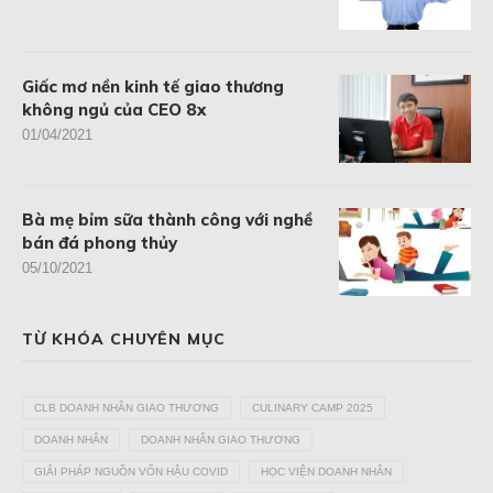
Giấc mơ nền kinh tế giao thương
không ngủ của CEO 8x
01/04/2021
Bà mẹ bỉm sữa thành công với nghề
bán đá phong thủy
05/10/2021
TỪ KHÓA CHUYÊN MỤC
CLB DOANH NHÂN GIAO THƯƠNG
CULINARY CAMP 2025
DOANH NHÂN
DOANH NHÂN GIAO THƯƠNG
GIẢI PHÁP NGUỒN VỐN HẬU COVID
HỌC VIỆN DOANH NHÂN