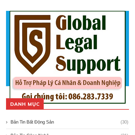
DANH MỤC
Bản Tin Bất Động Sản
(30)