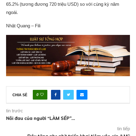
65.2% (tương đương 720 triệu USD) so với cùng kỳ năm
ngoái.
Nhật Quang – Fili
0
CHIA SẺ
tin trước
Nỗi đau của người “LÀM SẾP”…
tin tiếp