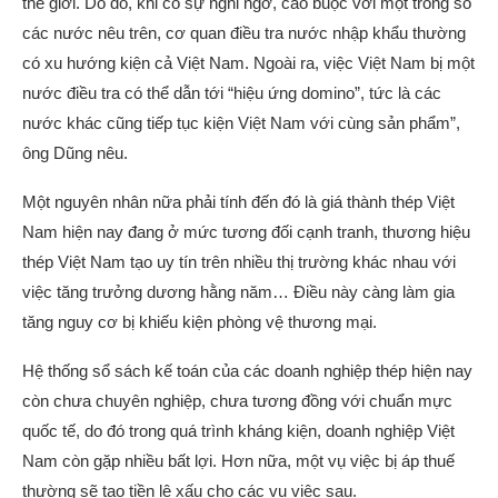
thế giới. Do đó, khi có sự nghi ngờ, cáo buộc với một trong số
các nước nêu trên, cơ quan điều tra nước nhập khẩu thường
có xu hướng kiện cả Việt Nam. Ngoài ra, việc Việt Nam bị một
nước điều tra có thể dẫn tới “hiệu ứng domino”, tức là các
nước khác cũng tiếp tục kiện Việt Nam với cùng sản phẩm”,
ông Dũng nêu.
Một nguyên nhân nữa phải tính đến đó là giá thành thép Việt
Nam hiện nay đang ở mức tương đối cạnh tranh, thương hiệu
thép Việt Nam tạo uy tín trên nhiều thị trường khác nhau với
việc tăng trưởng dương hằng năm… Điều này càng làm gia
tăng nguy cơ bị khiếu kiện phòng vệ thương mại.
Hệ thống sổ sách kế toán của các doanh nghiệp thép hiện nay
còn chưa chuyên nghiệp, chưa tương đồng với chuẩn mực
quốc tế, do đó trong quá trình kháng kiện, doanh nghiệp Việt
Nam còn gặp nhiều bất lợi. Hơn nữa, một vụ việc bị áp thuế
thường sẽ tạo tiền lệ xấu cho các vụ việc sau.