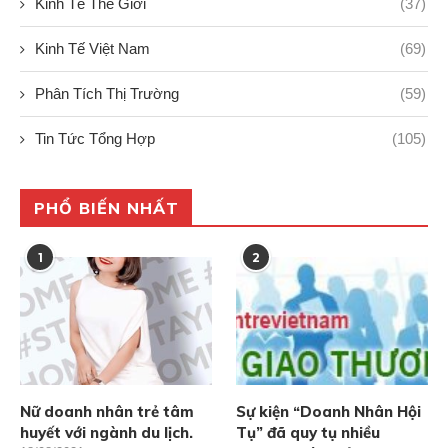
Kinh Tế Thế Giới
(37)
Kinh Tế Việt Nam
(69)
Phân Tích Thị Trường
(59)
Tin Tức Tổng Hợp
(105)
PHỔ BIẾN NHẤT
1
2
Nữ doanh nhân trẻ tâm
Sự kiện “Doanh Nhân Hội
huyết với ngành du lịch.
Tụ” đã quy tụ nhiều