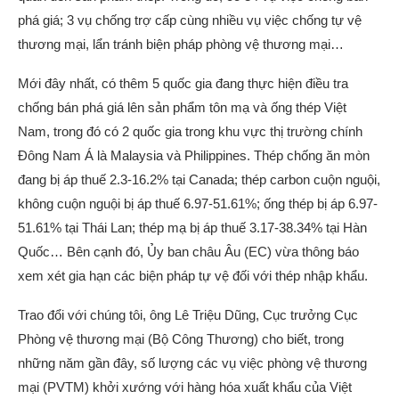
phá giá; 3 vụ chống trợ cấp cùng nhiều vụ việc chống tự vệ
thương mại, lẩn tránh biện pháp phòng vệ thương mại…
Mới đây nhất, có thêm 5 quốc gia đang thực hiện điều tra
chống bán phá giá lên sản phẩm tôn mạ và ống thép Việt
Nam, trong đó có 2 quốc gia trong khu vực thị trường chính
Đông Nam Á là Malaysia và Philippines. Thép chống ăn mòn
đang bị áp thuế 2.3-16.2% tại Canada; thép carbon cuộn nguội,
không cuộn nguội bị áp thuế 6.97-51.61%; ống thép bị áp 6.97-
51.61% tại Thái Lan; thép mạ bị áp thuế 3.17-38.34% tại Hàn
Quốc… Bên cạnh đó, Ủy ban châu Âu (EC) vừa thông báo
xem xét gia hạn các biện pháp tự vệ đối với thép nhập khẩu.
Trao đổi với chúng tôi, ông Lê Triệu Dũng, Cục trưởng Cục
Phòng vệ thương mại (Bộ Công Thương) cho biết, trong
những năm gần đây, số lượng các vụ việc phòng vệ thương
mại (PVTM) khởi xướng với hàng hóa xuất khẩu của Việt